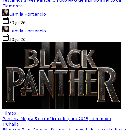
Testamos Silver Palace: O novo RPG de mundo aberto da
Elementa
Camila Hortencio
30.jul.26
Camila Hortencio
30.jul.26
Filmes
Pantera Negra 3 é confirmado para 2028, com novo
T'Challa
Filme de Ryan Coogler foi uma das novidades do estúdio na