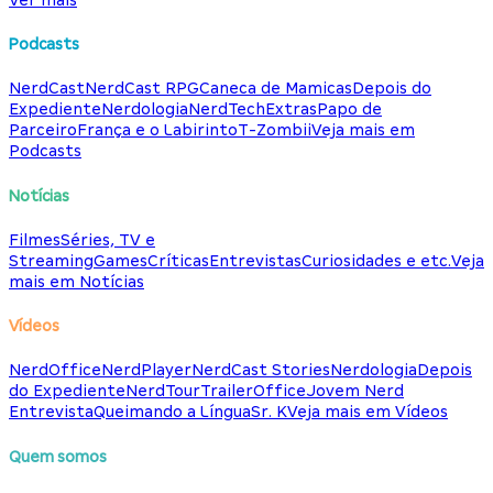
Podcasts
NerdCast
NerdCast RPG
Caneca de Mamicas
Depois do
Expediente
Nerdologia
NerdTech
Extras
Papo de
Parceiro
França e o Labirinto
T-Zombii
Veja mais em
Podcasts
Notícias
Filmes
Séries, TV e
Streaming
Games
Críticas
Entrevistas
Curiosidades e etc.
Veja
mais em Notícias
Vídeos
NerdOffice
NerdPlayer
NerdCast Stories
Nerdologia
Depois
do Expediente
NerdTour
TrailerOffice
Jovem Nerd
Entrevista
Queimando a Língua
Sr. K
Veja mais em Vídeos
Quem somos