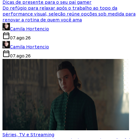
Dicas de presente para o seu pai gamer
Do refúgio para relaxar após o trabalho ao topo da
performance visual, seleção reúne opções sob medida para
renovar a rotina de quem você ama
Camila Hortencio
07.ago.26
Camila Hortencio
07.ago.26
Séries, TV e Streaming