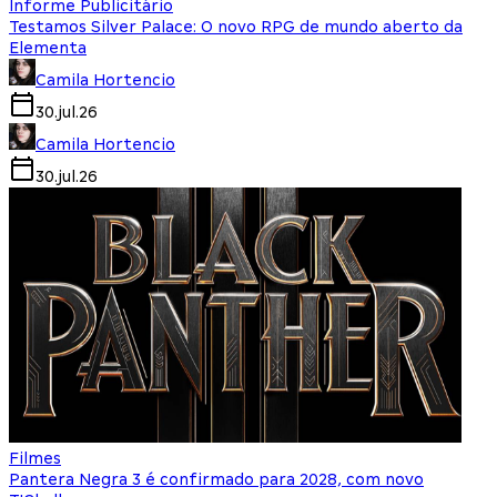
Informe Publicitário
Testamos Silver Palace: O novo RPG de mundo aberto da
Elementa
Camila Hortencio
30.jul.26
Camila Hortencio
30.jul.26
Filmes
Pantera Negra 3 é confirmado para 2028, com novo