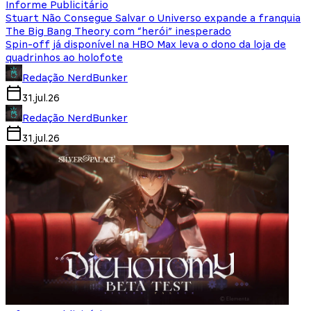
Informe Publicitário
Stuart Não Consegue Salvar o Universo expande a franquia
The Big Bang Theory com “herói” inesperado
Spin-off já disponível na HBO Max leva o dono da loja de
quadrinhos ao holofote
Redação NerdBunker
31.jul.26
Redação NerdBunker
31.jul.26