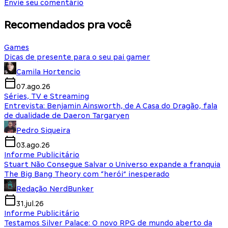
Envie seu comentário
Recomendados pra você
Games
Dicas de presente para o seu pai gamer
Camila Hortencio
07.ago.26
Séries, TV e Streaming
Entrevista: Benjamin Ainsworth, de A Casa do Dragão, fala
de dualidade de Daeron Targaryen
Pedro Siqueira
03.ago.26
Informe Publicitário
Stuart Não Consegue Salvar o Universo expande a franquia
The Big Bang Theory com “herói” inesperado
Redação NerdBunker
31.jul.26
Informe Publicitário
Testamos Silver Palace: O novo RPG de mundo aberto da