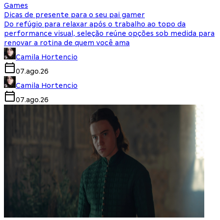
Games
Dicas de presente para o seu pai gamer
Do refúgio para relaxar após o trabalho ao topo da
performance visual, seleção reúne opções sob medida para
renovar a rotina de quem você ama
Camila Hortencio
07.ago.26
Camila Hortencio
07.ago.26