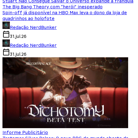
Stuart Não Consegue Salvar o Universo expande a franquia
The Big Bang Theory com “herói” inesperado
Spin-off já disponível na HBO Max leva o dono da loja de
quadrinhos ao holofote
Redação NerdBunker
31.jul.26
Redação NerdBunker
31.jul.26
Informe Publicitário