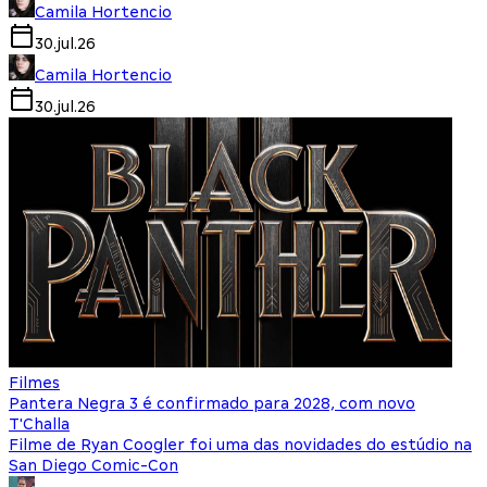
Camila Hortencio
30.jul.26
Camila Hortencio
30.jul.26
Filmes
Pantera Negra 3 é confirmado para 2028, com novo
T'Challa
Filme de Ryan Coogler foi uma das novidades do estúdio na
San Diego Comic-Con