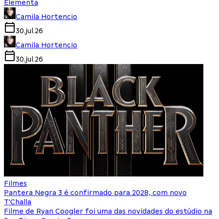
Elementa
Camila Hortencio
30.jul.26
Camila Hortencio
30.jul.26
Filmes
Pantera Negra 3 é confirmado para 2028, com novo
T'Challa
Filme de Ryan Coogler foi uma das novidades do estúdio na