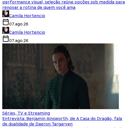
performance visual, seleção reúne opções sob medida para
renovar a rotina de quem você ama
Camila Hortencio
07.ago.26
Camila Hortencio
07.ago.26
Séries, TV e Streaming
Entrevista: Benjamin Ainsworth, de A Casa do Dragão, fala
de dualidade de Daeron Targaryen