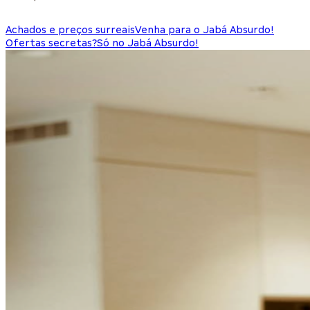
Achados e preços surreais
Venha para o Jabá Absurdo!
Ofertas secretas?
Só no Jabá Absurdo!