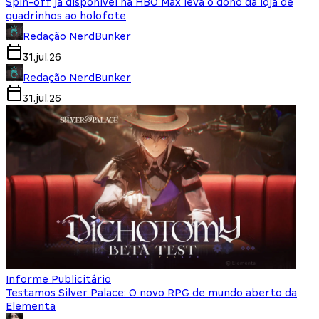
Spin-off já disponível na HBO Max leva o dono da loja de
quadrinhos ao holofote
Redação NerdBunker
31.jul.26
Redação NerdBunker
31.jul.26
Informe Publicitário
Testamos Silver Palace: O novo RPG de mundo aberto da
Elementa