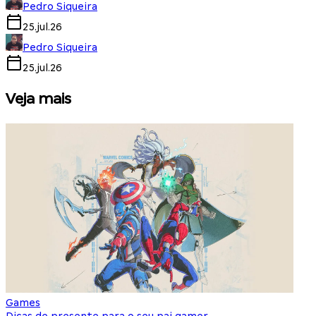
Pedro Siqueira
25.jul.26
Pedro Siqueira
25.jul.26
Veja mais
Games
S
Dicas de presente para o seu pai gamer
E