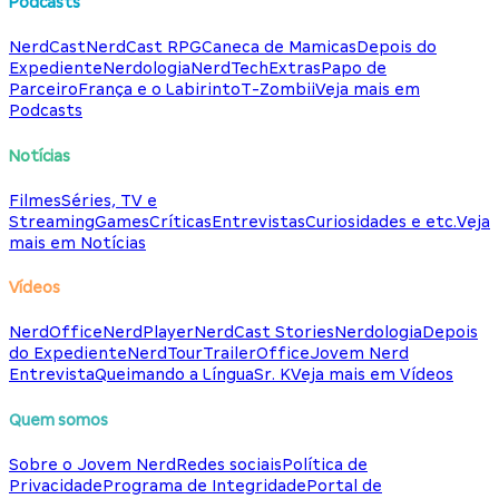
Podcasts
NerdCast
NerdCast RPG
Caneca de Mamicas
Depois do
Expediente
Nerdologia
NerdTech
Extras
Papo de
Parceiro
França e o Labirinto
T-Zombii
Veja mais em
Podcasts
Notícias
Filmes
Séries, TV e
Streaming
Games
Críticas
Entrevistas
Curiosidades e etc.
Veja
mais em Notícias
Vídeos
NerdOffice
NerdPlayer
NerdCast Stories
Nerdologia
Depois
do Expediente
NerdTour
TrailerOffice
Jovem Nerd
Entrevista
Queimando a Língua
Sr. K
Veja mais em Vídeos
Quem somos
Sobre o Jovem Nerd
Redes sociais
Política de
Privacidade
Programa de Integridade
Portal de