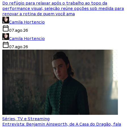
Do refúgio para relaxar após o trabalho ao topo da
performance visual, seleção reúne opções sob medida para
renovar a rotina de quem você ama
Camila Hortencio
07.ago.26
Camila Hortencio
07.ago.26
Séries, TV e Streaming
Entrevista: Benjamin Ainsworth, de A Casa do Dragão, fala