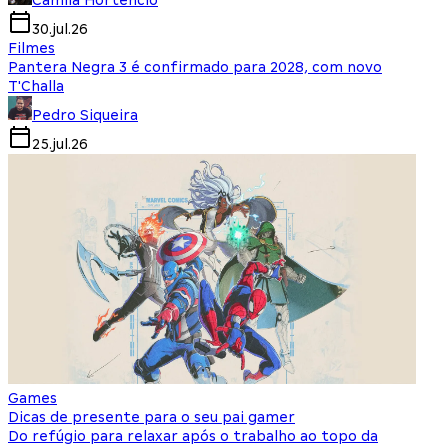
Camila Hortencio
30.jul.26
Filmes
Pantera Negra 3 é confirmado para 2028, com novo
T'Challa
Pedro Siqueira
25.jul.26
Games
Dicas de presente para o seu pai gamer
Do refúgio para relaxar após o trabalho ao topo da