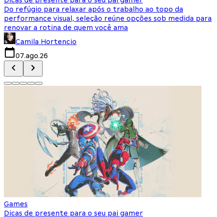
Do refúgio para relaxar após o trabalho ao topo da
d
performance visual, seleção reúne opções sob medida para
J
renovar a rotina de quem você ama
s
Camila Hortencio
07.ago.26
Games
Dicas de presente para o seu pai gamer