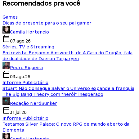
Recomendados pra você
Games
Dicas de presente para o seu pai gamer
Camila Hortencio
07.ago.26
Séries, TV e Streaming
Entrevista: Benjamin Ainsworth, de A Casa do Dragão, fala
de dualidade de Daeron Targaryen
Pedro Siqueira
03.ago.26
Informe Publicitário
Stuart Não Consegue Salvar o Universo expande a franquia
The Big Bang Theory com “herói” inesperado
Redação NerdBunker
31.jul.26
Informe Publicitário
Testamos Silver Palace: O novo RPG de mundo aberto da
Elementa