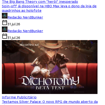
The Big Bang Theory com “herói” inesperado
Spin-off já disponível na HBO Max leva o dono da loja de
quadrinhos ao holofote
Redação NerdBunker
31.jul.26
Redação NerdBunker
31.jul.26
Informe Publicitário
Testamos Silver Palace: O novo RPG de mundo aberto da