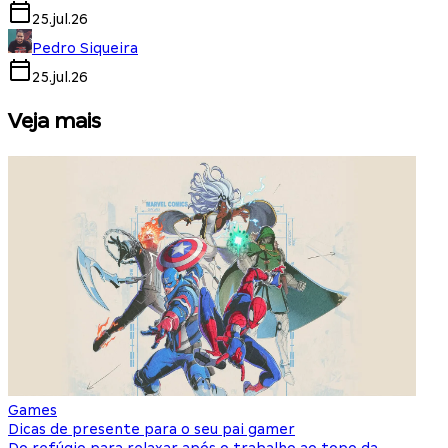
25.jul.26
Pedro Siqueira
25.jul.26
Veja mais
Games
S
Dicas de presente para o seu pai gamer
E
Do refúgio para relaxar após o trabalho ao topo da
d