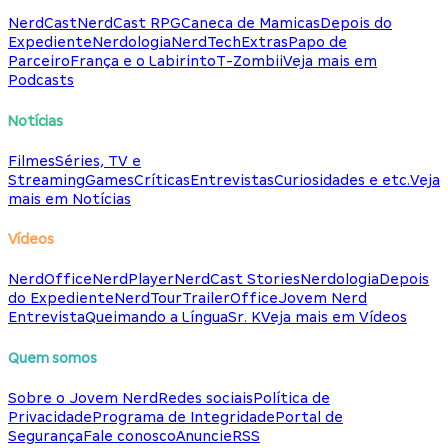
NerdCast
NerdCast RPG
Caneca de Mamicas
Depois do
Expediente
Nerdologia
NerdTech
Extras
Papo de
Parceiro
França e o Labirinto
T-Zombii
Veja mais em
Podcasts
Notícias
Filmes
Séries, TV e
Streaming
Games
Críticas
Entrevistas
Curiosidades e etc.
Veja
mais em Notícias
Vídeos
NerdOffice
NerdPlayer
NerdCast Stories
Nerdologia
Depois
do Expediente
NerdTour
TrailerOffice
Jovem Nerd
Entrevista
Queimando a Língua
Sr. K
Veja mais em Vídeos
Quem somos
Sobre o Jovem Nerd
Redes sociais
Política de
Privacidade
Programa de Integridade
Portal de
Segurança
Fale conosco
Anuncie
RSS