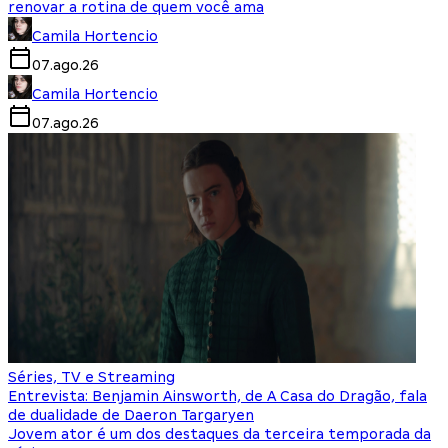
renovar a rotina de quem você ama
Camila Hortencio
07.ago.26
Camila Hortencio
07.ago.26
Séries, TV e Streaming
Entrevista: Benjamin Ainsworth, de A Casa do Dragão, fala
de dualidade de Daeron Targaryen
Jovem ator é um dos destaques da terceira temporada da