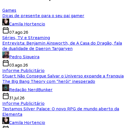
Games
Dicas de presente para o seu pai gamer
Camila Hortencio
07.ago.26
Séries, TV e Streaming
Entrevista: Benjamin Ainsworth, de A Casa do Dragão, fala
de dualidade de Daeron Targaryen
Pedro Siqueira
03.ago.26
Informe Publicitário
Stuart Não Consegue Salvar o Universo expande a franquia
The Big Bang Theory com “herói” inesperado
Redação NerdBunker
31.jul.26
Informe Publicitário
Testamos Silver Palace: O novo RPG de mundo aberto da
Elementa
Camila Hortencio