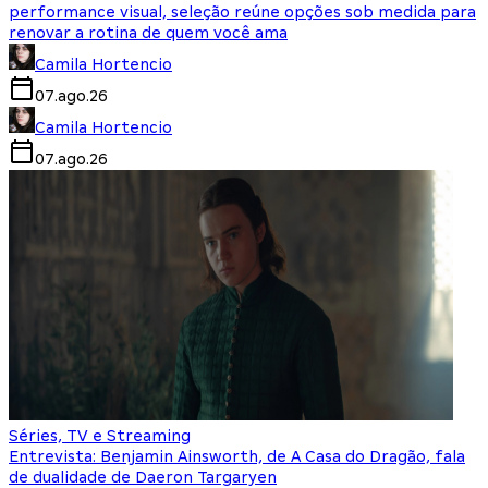
performance visual, seleção reúne opções sob medida para
renovar a rotina de quem você ama
Camila Hortencio
07.ago.26
Camila Hortencio
07.ago.26
Séries, TV e Streaming
Entrevista: Benjamin Ainsworth, de A Casa do Dragão, fala
de dualidade de Daeron Targaryen