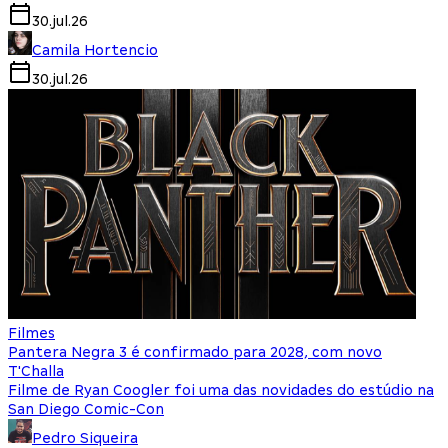
30.jul.26
Camila Hortencio
30.jul.26
Filmes
Pantera Negra 3 é confirmado para 2028, com novo
T'Challa
Filme de Ryan Coogler foi uma das novidades do estúdio na
San Diego Comic-Con
Pedro Siqueira