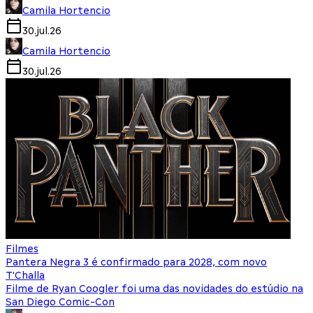
Camila Hortencio
30.jul.26
Camila Hortencio
30.jul.26
Filmes
Pantera Negra 3 é confirmado para 2028, com novo
T'Challa
Filme de Ryan Coogler foi uma das novidades do estúdio na
San Diego Comic-Con