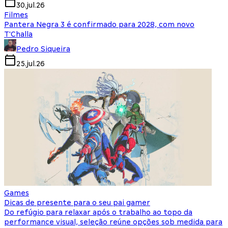
30.jul.26
Filmes
Pantera Negra 3 é confirmado para 2028, com novo
T'Challa
Pedro Siqueira
25.jul.26
Games
Dicas de presente para o seu pai gamer
Do refúgio para relaxar após o trabalho ao topo da
performance visual, seleção reúne opções sob medida para