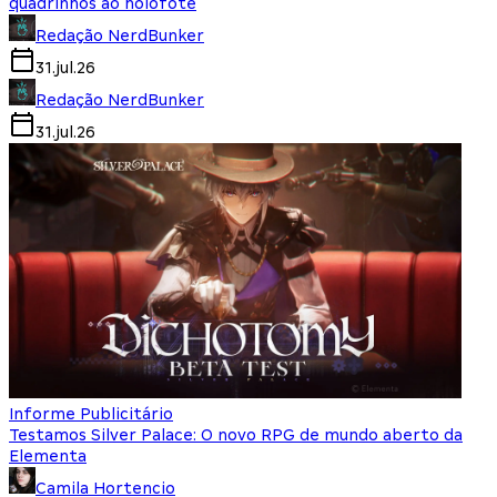
quadrinhos ao holofote
Redação NerdBunker
31.jul.26
Redação NerdBunker
31.jul.26
Informe Publicitário
Testamos Silver Palace: O novo RPG de mundo aberto da
Elementa
Camila Hortencio