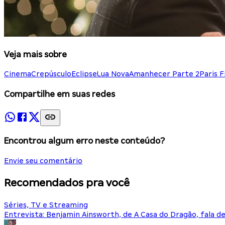
Veja mais sobre
Cinema
Crepúsculo
Eclipse
Lua Nova
Amanhecer Parte 2
Paris F
Compartilhe em suas redes
Encontrou algum erro neste conteúdo?
Envie seu comentário
Recomendados pra você
Séries, TV e Streaming
Entrevista: Benjamin Ainsworth, de A Casa do Dragão, fala d