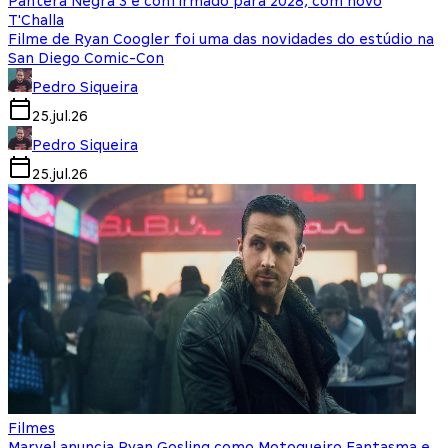
Pantera Negra 3 é confirmado para 2028, com novo
T'Challa
Filme de Ryan Coogler foi uma das novidades do estúdio na
San Diego Comic-Con
Pedro Siqueira
25.jul.26
Pedro Siqueira
25.jul.26
Filmes
Marvel anuncia Ryan Gosling como Motoqueiro Fantasma e