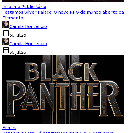
Informe Publicitário
Testamos Silver Palace: O novo RPG de mundo aberto da
Elementa
Camila Hortencio
30.jul.26
Camila Hortencio
30.jul.26
Filmes