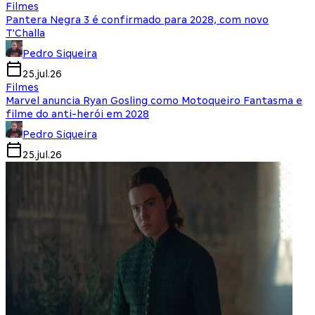
Filmes
Pantera Negra 3 é confirmado para 2028, com novo
T'Challa
Pedro Siqueira
25.jul.26
Filmes
Marvel anuncia Ryan Gosling como Motoqueiro Fantasma e
filme do anti-herói em 2028
Pedro Siqueira
25.jul.26