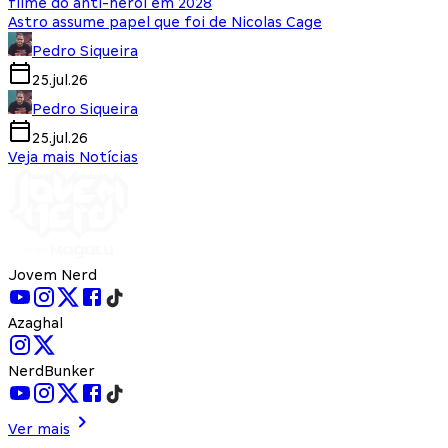
filme do anti-herói em 2028
Astro assume papel que foi de Nicolas Cage
Pedro Siqueira
25.jul.26
Pedro Siqueira
25.jul.26
Veja mais Notícias
Jovem Nerd
Azaghal
NerdBunker
Ver mais