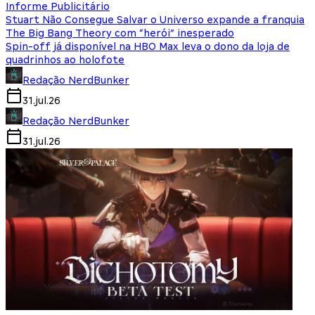
Informe Publicitário
Stuart Não Consegue Salvar o Universo expande a franquia
The Big Bang Theory com “herói” inesperado
Spin-off já disponível na HBO Max leva o dono da loja de
quadrinhos ao holofote
Redação NerdBunker
31.jul.26
Redação NerdBunker
31.jul.26