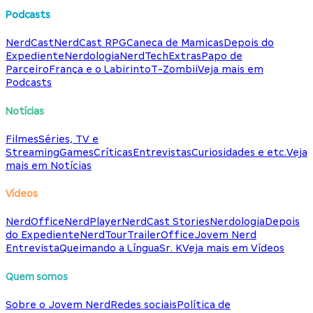
Podcasts
NerdCast
NerdCast RPG
Caneca de Mamicas
Depois do
Expediente
Nerdologia
NerdTech
Extras
Papo de
Parceiro
França e o Labirinto
T-Zombii
Veja mais em
Podcasts
Notícias
Filmes
Séries, TV e
Streaming
Games
Críticas
Entrevistas
Curiosidades e etc.
Veja
mais em Notícias
Vídeos
NerdOffice
NerdPlayer
NerdCast Stories
Nerdologia
Depois
do Expediente
NerdTour
TrailerOffice
Jovem Nerd
Entrevista
Queimando a Língua
Sr. K
Veja mais em Vídeos
Quem somos
Sobre o Jovem Nerd
Redes sociais
Política de