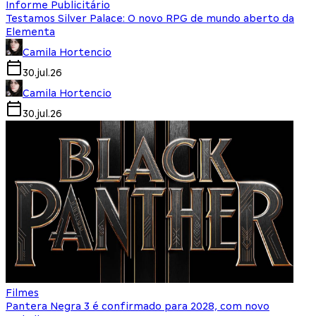
Informe Publicitário
Testamos Silver Palace: O novo RPG de mundo aberto da
Elementa
Camila Hortencio
30.jul.26
Camila Hortencio
30.jul.26
Filmes
Pantera Negra 3 é confirmado para 2028, com novo