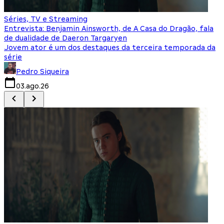
Séries, TV e Streaming
I
Entrevista: Benjamin Ainsworth, de A Casa do Dragão, fala
S
de dualidade de Daeron Targaryen
T
Jovem ator é um dos destaques da terceira temporada da
S
série
q
Pedro Siqueira
03.ago.26