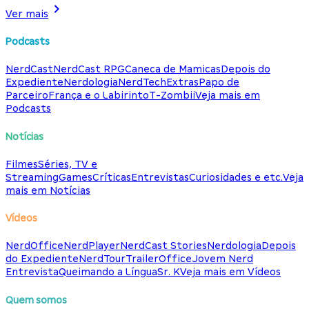
Ver mais
Podcasts
NerdCast
NerdCast RPG
Caneca de Mamicas
Depois do
Expediente
Nerdologia
NerdTech
Extras
Papo de
Parceiro
França e o Labirinto
T-Zombii
Veja mais em
Podcasts
Notícias
Filmes
Séries, TV e
Streaming
Games
Críticas
Entrevistas
Curiosidades e etc.
Veja
mais em Notícias
Vídeos
NerdOffice
NerdPlayer
NerdCast Stories
Nerdologia
Depois
do Expediente
NerdTour
TrailerOffice
Jovem Nerd
Entrevista
Queimando a Língua
Sr. K
Veja mais em Vídeos
Quem somos