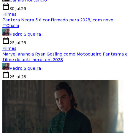
Camila Hortencio
30.jul.26
Filmes
Pantera Negra 3 é confirmado para 2028, com novo
T'Challa
Pedro Siqueira
25.jul.26
Filmes
Marvel anuncia Ryan Gosling como Motoqueiro Fantasma e
filme do anti-herói em 2028
Pedro Siqueira
25.jul.26