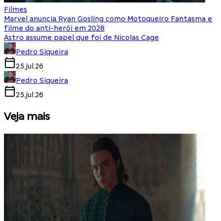
Filmes
Marvel anuncia Ryan Gosling como Motoqueiro Fantasma e
filme do anti-herói em 2028
Astro assume papel que foi de Nicolas Cage
Pedro Siqueira
25.jul.26
Pedro Siqueira
25.jul.26
Veja mais