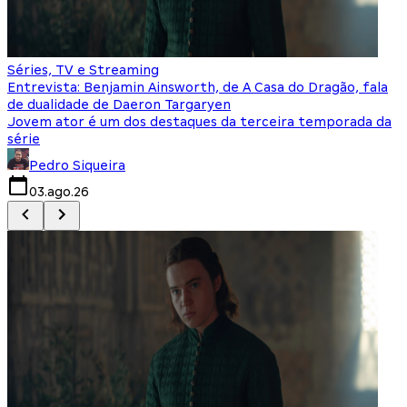
Séries, TV e Streaming
I
Entrevista: Benjamin Ainsworth, de A Casa do Dragão, fala
S
de dualidade de Daeron Targaryen
T
Jovem ator é um dos destaques da terceira temporada da
S
série
q
Pedro Siqueira
03.ago.26