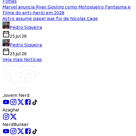
Filmes
Marvel anuncia Ryan Gosling como Motoqueiro Fantasma e
filme do anti-herói em 2028
Astro assume papel que foi de Nicolas Cage
Pedro Siqueira
25.jul.26
Pedro Siqueira
25.jul.26
Veja mais Notícias
Jovem Nerd
Azaghal
NerdBunker