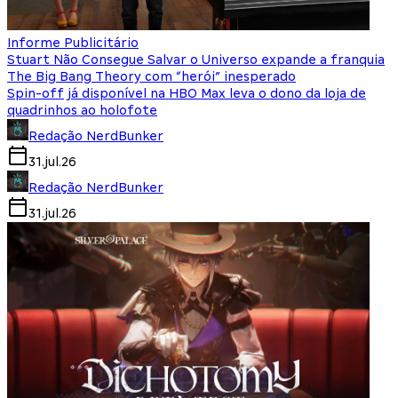
Informe Publicitário
Stuart Não Consegue Salvar o Universo expande a franquia
The Big Bang Theory com “herói” inesperado
Spin-off já disponível na HBO Max leva o dono da loja de
quadrinhos ao holofote
Redação NerdBunker
31.jul.26
Redação NerdBunker
31.jul.26