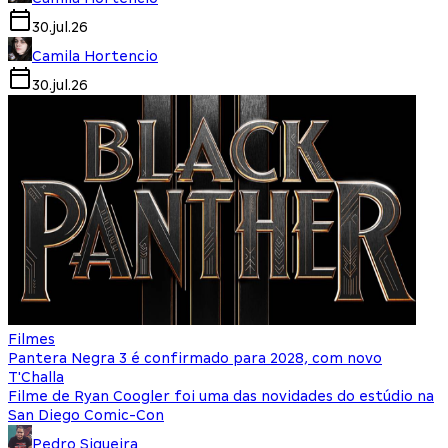
30.jul.26
Camila Hortencio
30.jul.26
Filmes
Pantera Negra 3 é confirmado para 2028, com novo
T'Challa
Filme de Ryan Coogler foi uma das novidades do estúdio na
San Diego Comic-Con
Pedro Siqueira