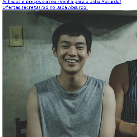
Achados e preços surreais
Venha para o Jabá Absurdo!
Ofertas secretas?
Só no Jabá Absurdo!