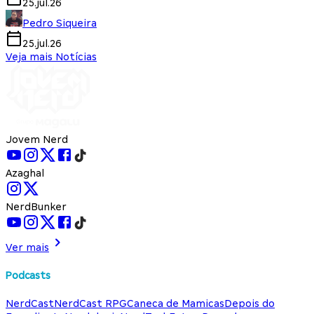
25.jul.26
Pedro Siqueira
25.jul.26
Veja mais Notícias
Jovem Nerd
Azaghal
NerdBunker
Ver mais
Podcasts
NerdCast
NerdCast RPG
Caneca de Mamicas
Depois do