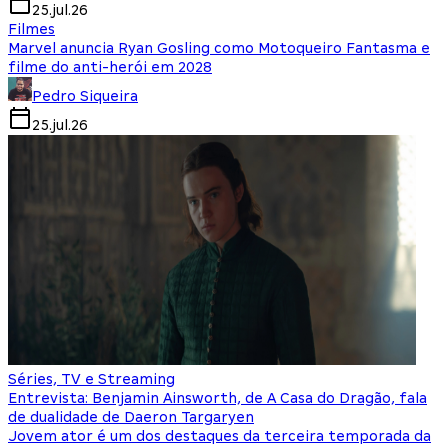
25.jul.26
Filmes
Marvel anuncia Ryan Gosling como Motoqueiro Fantasma e
filme do anti-herói em 2028
Pedro Siqueira
25.jul.26
Séries, TV e Streaming
Entrevista: Benjamin Ainsworth, de A Casa do Dragão, fala
de dualidade de Daeron Targaryen
Jovem ator é um dos destaques da terceira temporada da