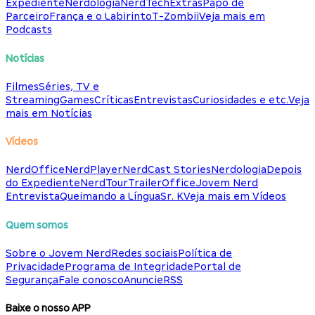
Expediente
Nerdologia
NerdTech
Extras
Papo de
Parceiro
França e o Labirinto
T-Zombii
Veja mais em
Podcasts
Notícias
Filmes
Séries, TV e
Streaming
Games
Críticas
Entrevistas
Curiosidades e etc.
Veja
mais em Notícias
Vídeos
NerdOffice
NerdPlayer
NerdCast Stories
Nerdologia
Depois
do Expediente
NerdTour
TrailerOffice
Jovem Nerd
Entrevista
Queimando a Língua
Sr. K
Veja mais em Vídeos
Quem somos
Sobre o Jovem Nerd
Redes sociais
Política de
Privacidade
Programa de Integridade
Portal de
Segurança
Fale conosco
Anuncie
RSS
Baixe o nosso APP