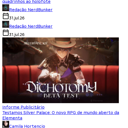
quadrinhos ao holofote
Redação NerdBunker
31.jul.26
Redação NerdBunker
31.jul.26
Informe Publicitário
Testamos Silver Palace: O novo RPG de mundo aberto da
Elementa
Camila Hortencio