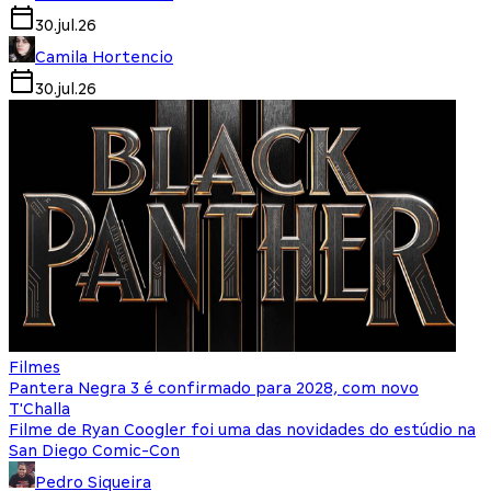
30.jul.26
Camila Hortencio
30.jul.26
Filmes
Pantera Negra 3 é confirmado para 2028, com novo
T'Challa
Filme de Ryan Coogler foi uma das novidades do estúdio na
San Diego Comic-Con
Pedro Siqueira