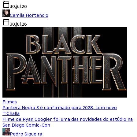
30.jul.26
Camila Hortencio
30.jul.26
Filmes
Pantera Negra 3 é confirmado para 2028, com novo
T'Challa
Filme de Ryan Coogler foi uma das novidades do estúdio na
San Diego Comic-Con
Pedro Siqueira