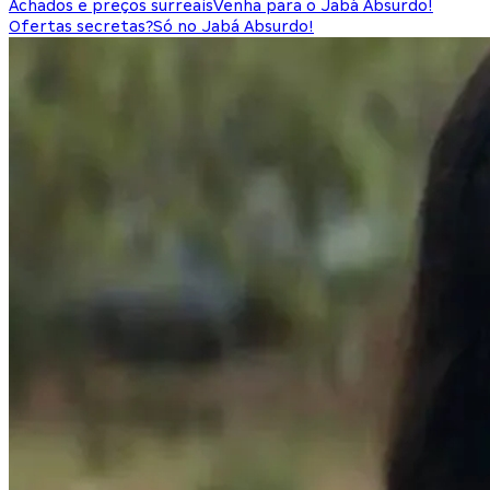
Achados e preços surreais
Venha para o Jabá Absurdo!
Ofertas secretas?
Só no Jabá Absurdo!