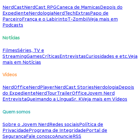
NerdCast
NerdCast RPG
Caneca de Mamicas
Depois do
Expediente
Nerdologia
NerdTech
Extras
Papo de
Parceiro
França e o Labirinto
T-Zombii
Veja mais em
Podcasts
Notícias
Filmes
Séries, TV e
Streaming
Games
Críticas
Entrevistas
Curiosidades e etc.
Veja
mais em Notícias
Vídeos
NerdOffice
NerdPlayer
NerdCast Stories
Nerdologia
Depois
do Expediente
NerdTour
TrailerOffice
Jovem Nerd
Entrevista
Queimando a Língua
Sr. K
Veja mais em Vídeos
Quem somos
Sobre o Jovem Nerd
Redes sociais
Política de
Privacidade
Programa de Integridade
Portal de
Segurança
Fale conosco
Anuncie
RSS