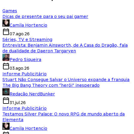
Games
Dicas de presente para o seu pai gamer
Camila Hortencio
07.ago.26
Séries, TV e Streaming
Entrevista: Benjamin Ainsworth, de A Casa do Dragão, fala
de dualidade de Daeron Targaryen
Pedro Siqueira
03.ago.26
Informe Publicitário
Stuart Não Consegue Salvar o Universo expande a franquia
The Big Bang Theory com “herói” inesperado
Redação NerdBunker
31.jul.26
Informe Publicitário
Testamos Silver Palace: O novo RPG de mundo aberto da
Elementa
Camila Hortencio