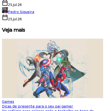
25.jul.26
Pedro Siqueira
25.jul.26
Veja mais
Games
S
Dicas de presente para o seu pai gamer
E
Do refúgio para relaxar após o trabalho ao topo da
d