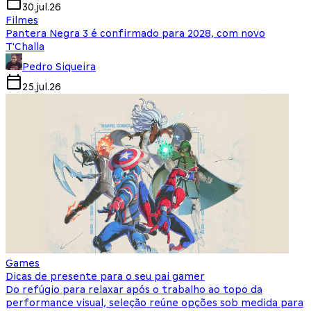
30.jul.26
Filmes
Pantera Negra 3 é confirmado para 2028, com novo
T'Challa
Pedro Siqueira
25.jul.26
Games
Dicas de presente para o seu pai gamer
Do refúgio para relaxar após o trabalho ao topo da
performance visual, seleção reúne opções sob medida para