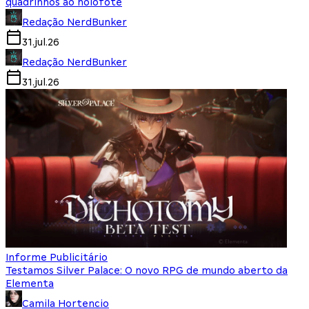
quadrinhos ao holofote
Redação NerdBunker
31.jul.26
Redação NerdBunker
31.jul.26
Informe Publicitário
Testamos Silver Palace: O novo RPG de mundo aberto da
Elementa
Camila Hortencio