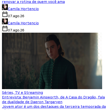
renovar a rotina de quem você ama
Camila Hortencio
07.ago.26
Camila Hortencio
07.ago.26
Séries, TV e Streaming
Entrevista: Benjamin Ainsworth, de A Casa do Dragão, fala
de dualidade de Daeron Targaryen
Jovem ator é um dos destaques da terceira temporada da