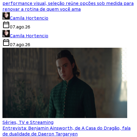
performance visual, seleção reúne opções sob medida para
renovar a rotina de quem você ama
Camila Hortencio
07.ago.26
Camila Hortencio
07.ago.26
Séries, TV e Streaming
Entrevista: Benjamin Ainsworth, de A Casa do Dragão, fala
de dualidade de Daeron Targaryen