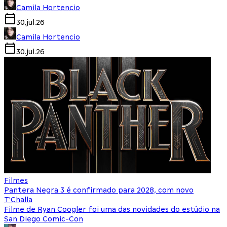
Camila Hortencio
30.jul.26
Camila Hortencio
30.jul.26
Filmes
Pantera Negra 3 é confirmado para 2028, com novo
T'Challa
Filme de Ryan Coogler foi uma das novidades do estúdio na
San Diego Comic-Con