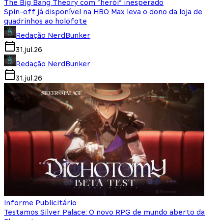
The Big Bang Theory com “herói” inesperado
Spin-off já disponível na HBO Max leva o dono da loja de
quadrinhos ao holofote
Redação NerdBunker
31.jul.26
Redação NerdBunker
31.jul.26
Informe Publicitário
Testamos Silver Palace: O novo RPG de mundo aberto da