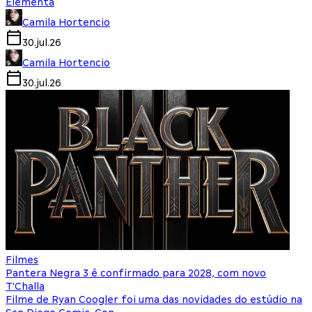
Elementa
Camila Hortencio
30.jul.26
Camila Hortencio
30.jul.26
Filmes
Pantera Negra 3 é confirmado para 2028, com novo
T'Challa
Filme de Ryan Coogler foi uma das novidades do estúdio na