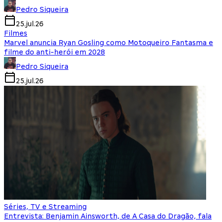
Pedro Siqueira
25.jul.26
Filmes
Marvel anuncia Ryan Gosling como Motoqueiro Fantasma e
filme do anti-herói em 2028
Pedro Siqueira
25.jul.26
Séries, TV e Streaming
Entrevista: Benjamin Ainsworth, de A Casa do Dragão, fala