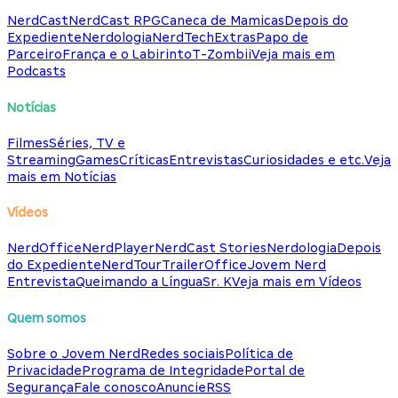
NerdCast
NerdCast RPG
Caneca de Mamicas
Depois do
Expediente
Nerdologia
NerdTech
Extras
Papo de
Parceiro
França e o Labirinto
T-Zombii
Veja mais em
Podcasts
Notícias
Filmes
Séries, TV e
Streaming
Games
Críticas
Entrevistas
Curiosidades e etc.
Veja
mais em Notícias
Vídeos
NerdOffice
NerdPlayer
NerdCast Stories
Nerdologia
Depois
do Expediente
NerdTour
TrailerOffice
Jovem Nerd
Entrevista
Queimando a Língua
Sr. K
Veja mais em Vídeos
Quem somos
Sobre o Jovem Nerd
Redes sociais
Política de
Privacidade
Programa de Integridade
Portal de
Segurança
Fale conosco
Anuncie
RSS