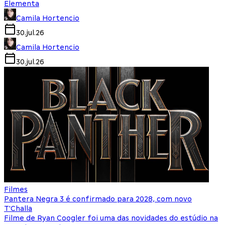
Elementa
Camila Hortencio
30.jul.26
Camila Hortencio
30.jul.26
Filmes
Pantera Negra 3 é confirmado para 2028, com novo
T'Challa
Filme de Ryan Coogler foi uma das novidades do estúdio na