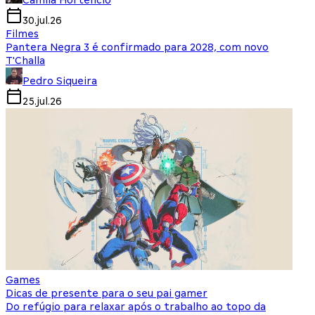
Camila Hortencio
30.jul.26
Filmes
Pantera Negra 3 é confirmado para 2028, com novo
T'Challa
Pedro Siqueira
25.jul.26
Games
Dicas de presente para o seu pai gamer
Do refúgio para relaxar após o trabalho ao topo da