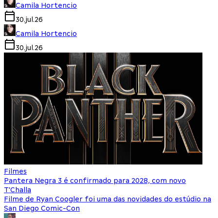
Camila Hortencio
30.jul.26
Camila Hortencio
30.jul.26
Filmes
Pantera Negra 3 é confirmado para 2028, com novo
T'Challa
Filme de Ryan Coogler foi uma das novidades do estúdio na
San Diego Comic-Con