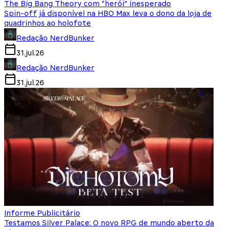
The Big Bang Theory com “herói” inesperado
Spin-off já disponível na HBO Max leva o dono da loja de
quadrinhos ao holofote
Redação NerdBunker
31.jul.26
Redação NerdBunker
31.jul.26
Informe Publicitário
Testamos Silver Palace: O novo RPG de mundo aberto da