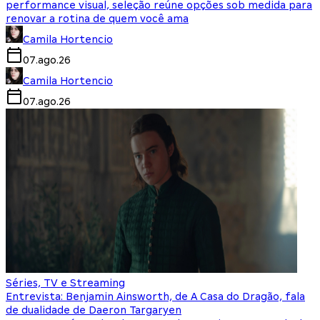
performance visual, seleção reúne opções sob medida para
renovar a rotina de quem você ama
Camila Hortencio
07.ago.26
Camila Hortencio
07.ago.26
Séries, TV e Streaming
Entrevista: Benjamin Ainsworth, de A Casa do Dragão, fala
de dualidade de Daeron Targaryen