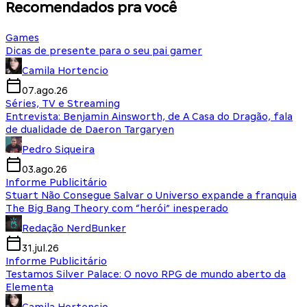
Recomendados pra você
Games
Dicas de presente para o seu pai gamer
Camila Hortencio
07.ago.26
Séries, TV e Streaming
Entrevista: Benjamin Ainsworth, de A Casa do Dragão, fala
de dualidade de Daeron Targaryen
Pedro Siqueira
03.ago.26
Informe Publicitário
Stuart Não Consegue Salvar o Universo expande a franquia
The Big Bang Theory com “herói” inesperado
Redação NerdBunker
31.jul.26
Informe Publicitário
Testamos Silver Palace: O novo RPG de mundo aberto da
Elementa