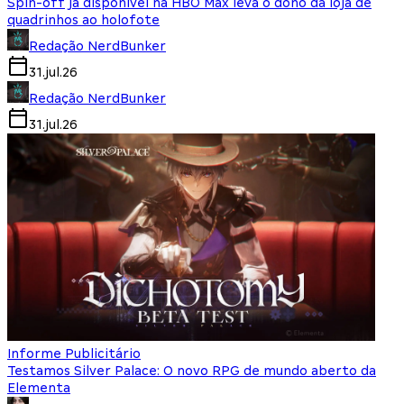
Spin-off já disponível na HBO Max leva o dono da loja de
quadrinhos ao holofote
Redação NerdBunker
31.jul.26
Redação NerdBunker
31.jul.26
Informe Publicitário
Testamos Silver Palace: O novo RPG de mundo aberto da
Elementa