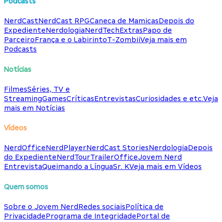
Podcasts
NerdCast
NerdCast RPG
Caneca de Mamicas
Depois do
Expediente
Nerdologia
NerdTech
Extras
Papo de
Parceiro
França e o Labirinto
T-Zombii
Veja mais em
Podcasts
Notícias
Filmes
Séries, TV e
Streaming
Games
Críticas
Entrevistas
Curiosidades e etc.
Veja
mais em Notícias
Vídeos
NerdOffice
NerdPlayer
NerdCast Stories
Nerdologia
Depois
do Expediente
NerdTour
TrailerOffice
Jovem Nerd
Entrevista
Queimando a Língua
Sr. K
Veja mais em Vídeos
Quem somos
Sobre o Jovem Nerd
Redes sociais
Política de
Privacidade
Programa de Integridade
Portal de