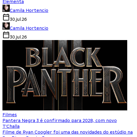
Elementa
Camila Hortencio
30.jul.26
Camila Hortencio
30.jul.26
Filmes
Pantera Negra 3 é confirmado para 2028, com novo
T'Challa
Filme de Ryan Coogler foi uma das novidades do estúdio na