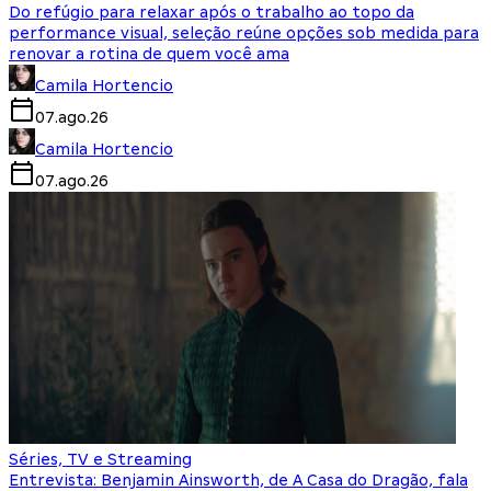
Do refúgio para relaxar após o trabalho ao topo da
performance visual, seleção reúne opções sob medida para
renovar a rotina de quem você ama
Camila Hortencio
07.ago.26
Camila Hortencio
07.ago.26
Séries, TV e Streaming
Entrevista: Benjamin Ainsworth, de A Casa do Dragão, fala