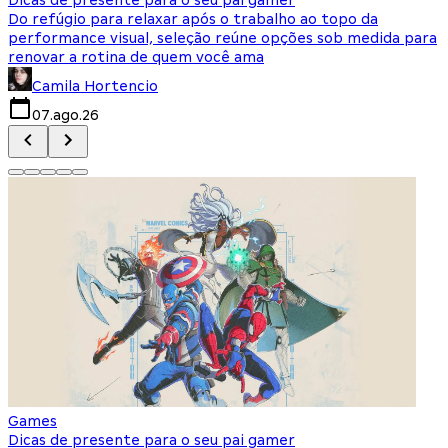
Do refúgio para relaxar após o trabalho ao topo da
d
performance visual, seleção reúne opções sob medida para
J
renovar a rotina de quem você ama
s
Camila Hortencio
07.ago.26
Games
Dicas de presente para o seu pai gamer