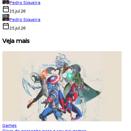
Pedro Siqueira
25.jul.26
Pedro Siqueira
25.jul.26
Veja mais
Games
S
Dicas de presente para o seu pai gamer
E