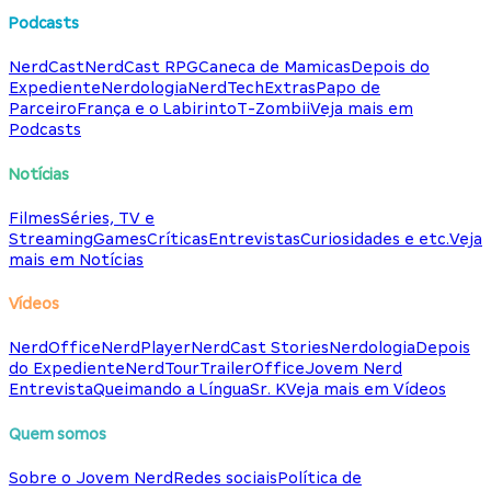
Podcasts
NerdCast
NerdCast RPG
Caneca de Mamicas
Depois do
Expediente
Nerdologia
NerdTech
Extras
Papo de
Parceiro
França e o Labirinto
T-Zombii
Veja mais em
Podcasts
Notícias
Filmes
Séries, TV e
Streaming
Games
Críticas
Entrevistas
Curiosidades e etc.
Veja
mais em Notícias
Vídeos
NerdOffice
NerdPlayer
NerdCast Stories
Nerdologia
Depois
do Expediente
NerdTour
TrailerOffice
Jovem Nerd
Entrevista
Queimando a Língua
Sr. K
Veja mais em Vídeos
Quem somos
Sobre o Jovem Nerd
Redes sociais
Política de