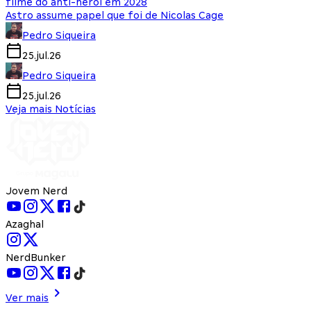
filme do anti-herói em 2028
Astro assume papel que foi de Nicolas Cage
Pedro Siqueira
25.jul.26
Pedro Siqueira
25.jul.26
Veja mais Notícias
Jovem Nerd
Azaghal
NerdBunker
Ver mais