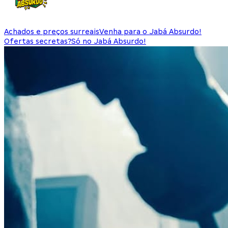
Achados e preços surreais
Venha para o Jabá Absurdo!
Ofertas secretas?
Só no Jabá Absurdo!