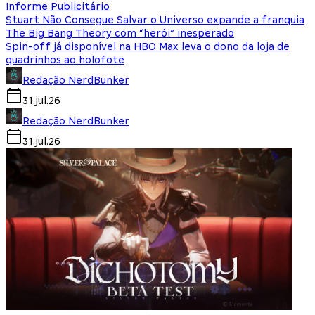
Informe Publicitário
Stuart Não Consegue Salvar o Universo expande a franquia
The Big Bang Theory com “herói” inesperado
Spin-off já disponível na HBO Max leva o dono da loja de
quadrinhos ao holofote
Redação NerdBunker
31.jul.26
Redação NerdBunker
31.jul.26