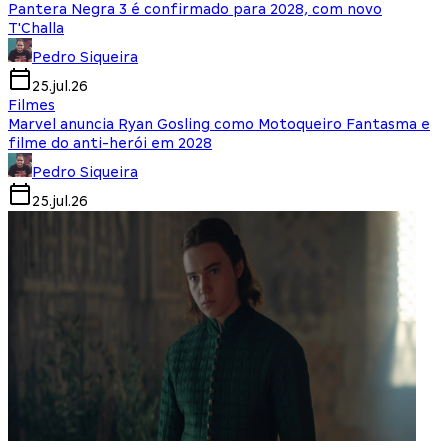
Pantera Negra 3 é confirmado para 2028, com novo
T'Challa
Pedro Siqueira
25.jul.26
Filmes
Marvel anuncia Ryan Gosling como Motoqueiro Fantasma e
filme do anti-herói em 2028
Pedro Siqueira
25.jul.26