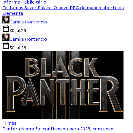
Informe Publicitário
Testamos Silver Palace: O novo RPG de mundo aberto da
Elementa
Camila Hortencio
30.jul.26
Camila Hortencio
30.jul.26
Filmes
Pantera Negra 3 é confirmado para 2028, com novo