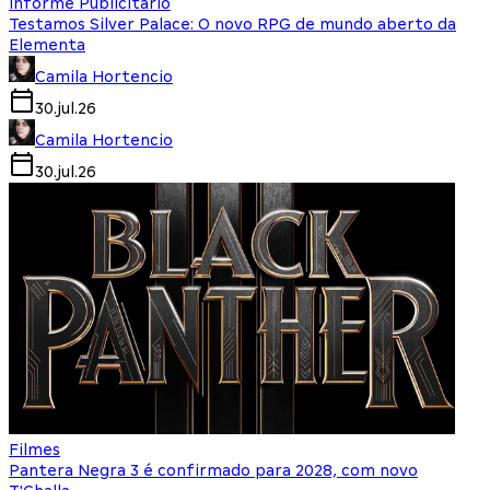
Informe Publicitário
Testamos Silver Palace: O novo RPG de mundo aberto da
Elementa
Camila Hortencio
30.jul.26
Camila Hortencio
30.jul.26
Filmes
Pantera Negra 3 é confirmado para 2028, com novo