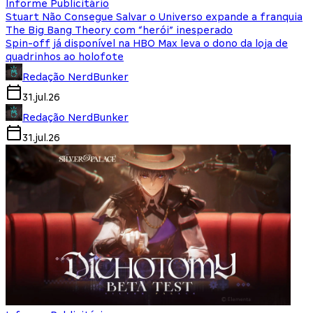
Informe Publicitário
Stuart Não Consegue Salvar o Universo expande a franquia
The Big Bang Theory com “herói” inesperado
Spin-off já disponível na HBO Max leva o dono da loja de
quadrinhos ao holofote
Redação NerdBunker
31.jul.26
Redação NerdBunker
31.jul.26