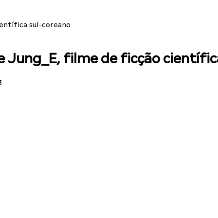
ientífica sul-coreano
e Jung_E, filme de ficção científi
3