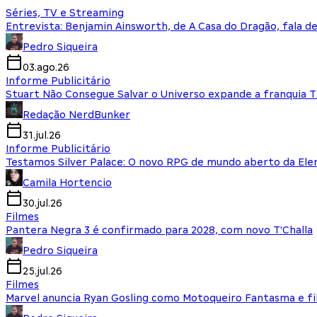
Séries, TV e Streaming
Entrevista: Benjamin Ainsworth, de A Casa do Dragão, fala d
Pedro Siqueira
03.ago.26
Informe Publicitário
Stuart Não Consegue Salvar o Universo expande a franquia 
Redação NerdBunker
31.jul.26
Informe Publicitário
Testamos Silver Palace: O novo RPG de mundo aberto da El
Camila Hortencio
30.jul.26
Filmes
Pantera Negra 3 é confirmado para 2028, com novo T'Challa
Pedro Siqueira
25.jul.26
Filmes
Marvel anuncia Ryan Gosling como Motoqueiro Fantasma e fi