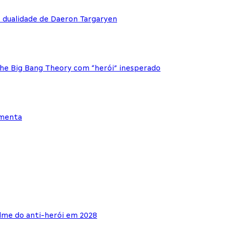
e dualidade de Daeron Targaryen
The Big Bang Theory com “herói” inesperado
ementa
lme do anti-herói em 2028