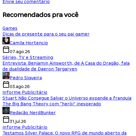
Envie seu comentário
Recomendados pra você
Games
Dicas de presente para o seu pai gamer
Camila Hortencio
07.ago.26
Séries, TV e Streaming
Entrevista: Benjamin Ainsworth, de A Casa do Dragão, fala
de dualidade de Daeron Targaryen
Pedro Siqueira
03.ago.26
Informe Publicitário
Stuart Não Consegue Salvar o Universo expande a franquia
The Big Bang Theory com “herói” inesperado
Redação NerdBunker
31.jul.26
Informe Publicitário
Testamos Silver Palace: O novo RPG de mundo aberto da