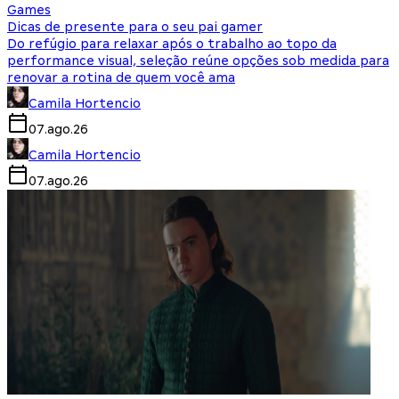
Games
Dicas de presente para o seu pai gamer
Do refúgio para relaxar após o trabalho ao topo da
performance visual, seleção reúne opções sob medida para
renovar a rotina de quem você ama
Camila Hortencio
07.ago.26
Camila Hortencio
07.ago.26