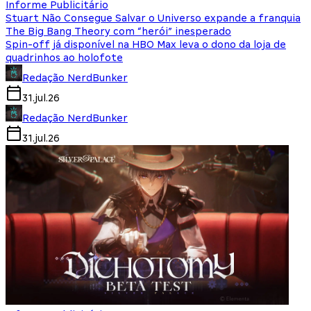
Informe Publicitário
Stuart Não Consegue Salvar o Universo expande a franquia
The Big Bang Theory com “herói” inesperado
Spin-off já disponível na HBO Max leva o dono da loja de
quadrinhos ao holofote
Redação NerdBunker
31.jul.26
Redação NerdBunker
31.jul.26