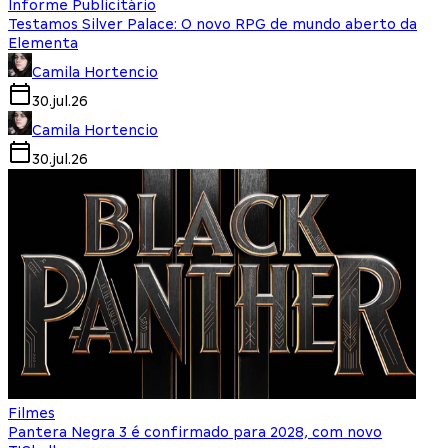
Informe Publicitário
Testamos Silver Palace: O novo RPG de mundo aberto da
Elementa
Camila Hortencio
30.jul.26
Camila Hortencio
30.jul.26
Filmes
Pantera Negra 3 é confirmado para 2028, com novo