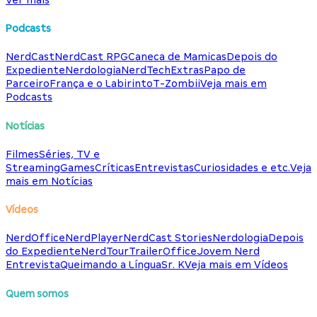
Podcasts
NerdCast
NerdCast RPG
Caneca de Mamicas
Depois do
Expediente
Nerdologia
NerdTech
Extras
Papo de
Parceiro
França e o Labirinto
T-Zombii
Veja mais em
Podcasts
Notícias
Filmes
Séries, TV e
Streaming
Games
Críticas
Entrevistas
Curiosidades e etc.
Veja
mais em Notícias
Vídeos
NerdOffice
NerdPlayer
NerdCast Stories
Nerdologia
Depois
do Expediente
NerdTour
TrailerOffice
Jovem Nerd
Entrevista
Queimando a Língua
Sr. K
Veja mais em Vídeos
Quem somos