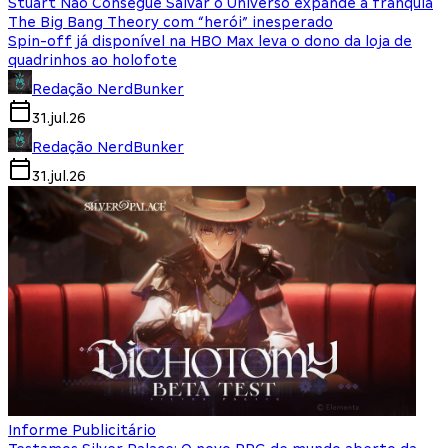
Stuart Não Consegue Salvar o Universo expande a franquia
The Big Bang Theory com “herói” inesperado
Spin-off já disponível na HBO Max leva o dono da loja de
quadrinhos ao holofote
Redação NerdBunker
31.jul.26
Redação NerdBunker
31.jul.26
Informe Publicitário