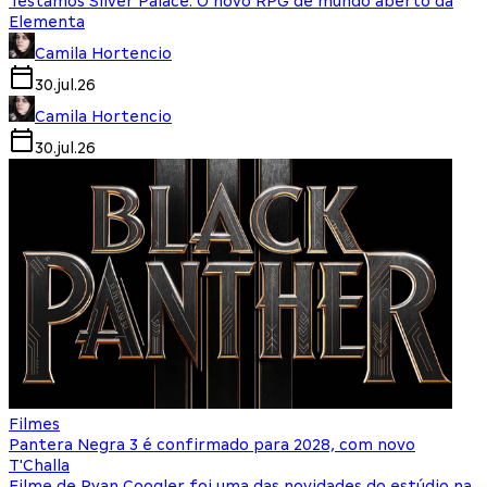
Testamos Silver Palace: O novo RPG de mundo aberto da
Elementa
Camila Hortencio
30.jul.26
Camila Hortencio
30.jul.26
Filmes
Pantera Negra 3 é confirmado para 2028, com novo
T'Challa
Filme de Ryan Coogler foi uma das novidades do estúdio na