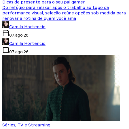
Dicas de presente para o seu pai gamer
Do refúgio para relaxar após o trabalho ao topo da
performance visual, seleção reúne opções sob medida para
renovar a rotina de quem você ama
Camila Hortencio
07.ago.26
Camila Hortencio
07.ago.26
Séries, TV e Streaming