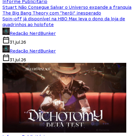
Informe Publicitário
Stuart Não Consegue Salvar o Universo expande a franquia
The Big Bang Theory com “herói” inesperado
Spin-off já disponível na HBO Max leva o dono da loja de
quadrinhos ao holofote
Redação NerdBunker
31.jul.26
Redação NerdBunker
31.jul.26