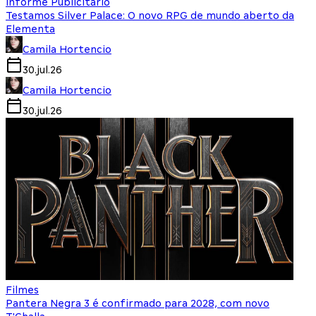
Informe Publicitário
Testamos Silver Palace: O novo RPG de mundo aberto da
Elementa
Camila Hortencio
30.jul.26
Camila Hortencio
30.jul.26
Filmes
Pantera Negra 3 é confirmado para 2028, com novo