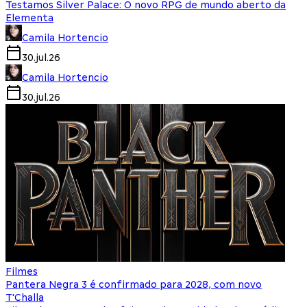
Testamos Silver Palace: O novo RPG de mundo aberto da
Elementa
Camila Hortencio
30.jul.26
Camila Hortencio
30.jul.26
Filmes
Pantera Negra 3 é confirmado para 2028, com novo
T'Challa