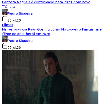
Pantera Negra 3 é confirmado para 2028, com novo
T'Challa
Pedro Siqueira
25.jul.26
Filmes
Marvel anuncia Ryan Gosling como Motoqueiro Fantasma e
filme do anti-herói em 2028
Pedro Siqueira
25.jul.26