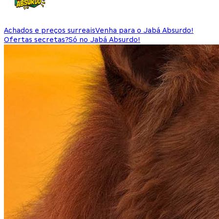
Achados e preços surreais
Venha para o Jabá Absurdo!
Ofertas secretas?
Só no Jabá Absurdo!