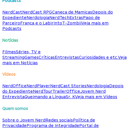
Podcasts
NerdCast
NerdCast RPG
Caneca de Mamicas
Depois do
Expediente
Nerdologia
NerdTech
Extras
Papo de
Parceiro
França e o Labirinto
T-Zombii
Veja mais em
Podcasts
Notícias
Filmes
Séries, TV e
Streaming
Games
Críticas
Entrevistas
Curiosidades e etc.
Veja
mais em Notícias
Vídeos
NerdOffice
NerdPlayer
NerdCast Stories
Nerdologia
Depois
do Expediente
NerdTour
TrailerOffice
Jovem Nerd
Entrevista
Queimando a Língua
Sr. K
Veja mais em Vídeos
Quem somos
Sobre o Jovem Nerd
Redes sociais
Política de
Privacidade
Programa de Integridade
Portal de