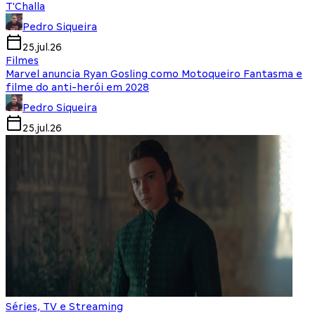
T'Challa
Pedro Siqueira
25.jul.26
Filmes
Marvel anuncia Ryan Gosling como Motoqueiro Fantasma e
filme do anti-herói em 2028
Pedro Siqueira
25.jul.26
Séries, TV e Streaming