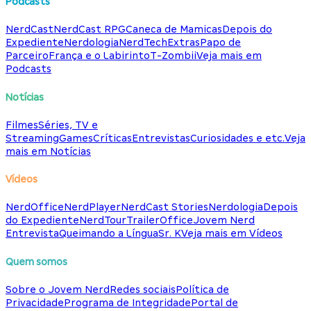
Podcasts
NerdCast
NerdCast RPG
Caneca de Mamicas
Depois do
Expediente
Nerdologia
NerdTech
Extras
Papo de
Parceiro
França e o Labirinto
T-Zombii
Veja mais em
Podcasts
Notícias
Filmes
Séries, TV e
Streaming
Games
Críticas
Entrevistas
Curiosidades e etc.
Veja
mais em Notícias
Vídeos
NerdOffice
NerdPlayer
NerdCast Stories
Nerdologia
Depois
do Expediente
NerdTour
TrailerOffice
Jovem Nerd
Entrevista
Queimando a Língua
Sr. K
Veja mais em Vídeos
Quem somos
Sobre o Jovem Nerd
Redes sociais
Política de
Privacidade
Programa de Integridade
Portal de