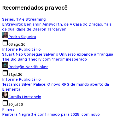
Recomendados pra você
Séries, TV e Streaming
Entrevista: Benjamin Ainsworth, de A Casa do Dragão, fala
de dualidade de Daeron Targaryen
Pedro Siqueira
03.ago.26
Informe Publicitário
Stuart Não Consegue Salvar o Universo expande a franquia
The Big Bang Theory com “herói” inesperado
Redação NerdBunker
31.jul.26
Informe Publicitário
Testamos Silver Palace: O novo RPG de mundo aberto da
Elementa
Camila Hortencio
30.jul.26
Filmes
Pantera Negra 3 é confirmado para 2028, com novo