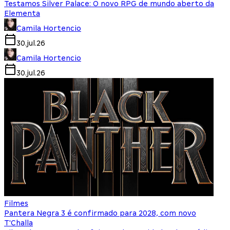
Testamos Silver Palace: O novo RPG de mundo aberto da
Elementa
Camila Hortencio
30.jul.26
Camila Hortencio
30.jul.26
Filmes
Pantera Negra 3 é confirmado para 2028, com novo
T'Challa