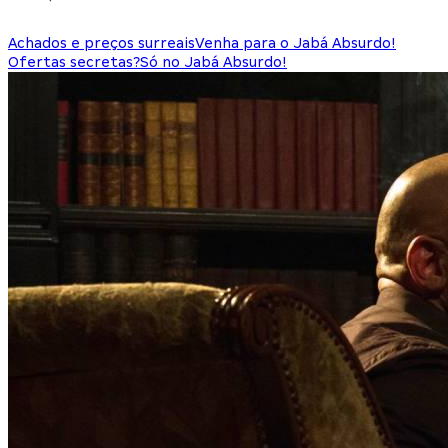
Achados e preços surreais
Venha para o Jabá Absurdo!
Ofertas secretas?
Só no Jabá Absurdo!