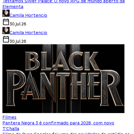
Testamos Silver Palace: O novo RPG de mundo aberto da
Elementa
Camila Hortencio
30.jul.26
Camila Hortencio
30.jul.26
Filmes
Pantera Negra 3 é confirmado para 2028, com novo
T'Challa