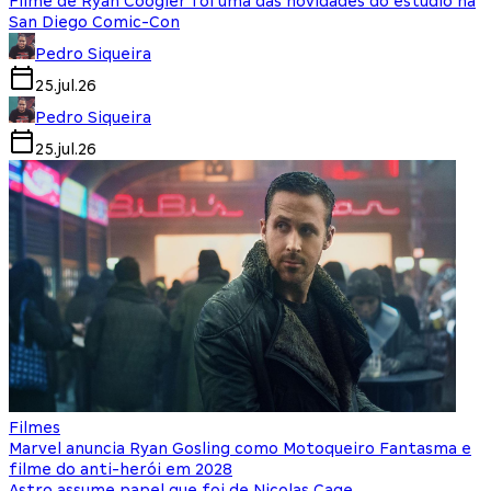
Filme de Ryan Coogler foi uma das novidades do estúdio na
San Diego Comic-Con
Pedro Siqueira
25.jul.26
Pedro Siqueira
25.jul.26
Filmes
Marvel anuncia Ryan Gosling como Motoqueiro Fantasma e
filme do anti-herói em 2028
Astro assume papel que foi de Nicolas Cage