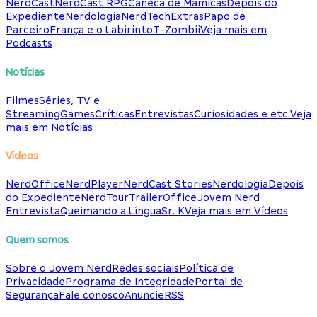
NerdCast
NerdCast RPG
Caneca de Mamicas
Depois do
Expediente
Nerdologia
NerdTech
Extras
Papo de
Parceiro
França e o Labirinto
T-Zombii
Veja mais em
Podcasts
Notícias
Filmes
Séries, TV e
Streaming
Games
Críticas
Entrevistas
Curiosidades e etc.
Veja
mais em Notícias
Vídeos
NerdOffice
NerdPlayer
NerdCast Stories
Nerdologia
Depois
do Expediente
NerdTour
TrailerOffice
Jovem Nerd
Entrevista
Queimando a Língua
Sr. K
Veja mais em Vídeos
Quem somos
Sobre o Jovem Nerd
Redes sociais
Política de
Privacidade
Programa de Integridade
Portal de
Segurança
Fale conosco
Anuncie
RSS