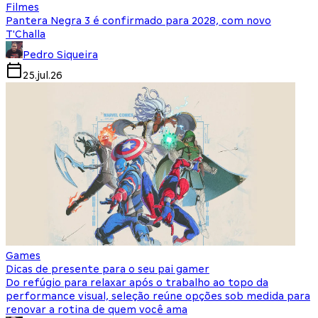
Filmes
Pantera Negra 3 é confirmado para 2028, com novo
T'Challa
Pedro Siqueira
25.jul.26
Games
Dicas de presente para o seu pai gamer
Do refúgio para relaxar após o trabalho ao topo da
performance visual, seleção reúne opções sob medida para
renovar a rotina de quem você ama