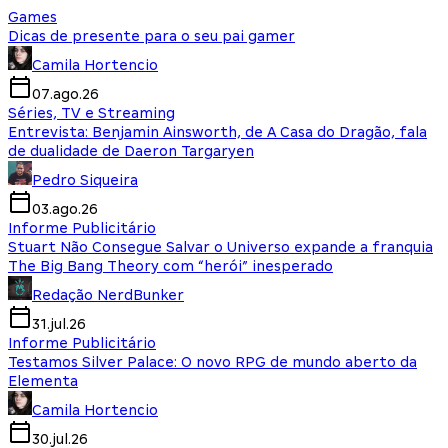
Games
Dicas de presente para o seu pai gamer
Camila Hortencio
07.ago.26
Séries, TV e Streaming
Entrevista: Benjamin Ainsworth, de A Casa do Dragão, fala
de dualidade de Daeron Targaryen
Pedro Siqueira
03.ago.26
Informe Publicitário
Stuart Não Consegue Salvar o Universo expande a franquia
The Big Bang Theory com “herói” inesperado
Redação NerdBunker
31.jul.26
Informe Publicitário
Testamos Silver Palace: O novo RPG de mundo aberto da
Elementa
Camila Hortencio
30.jul.26