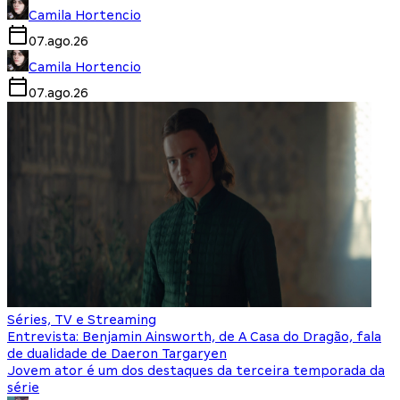
Camila Hortencio
07.ago.26
Camila Hortencio
07.ago.26
Séries, TV e Streaming
Entrevista: Benjamin Ainsworth, de A Casa do Dragão, fala
de dualidade de Daeron Targaryen
Jovem ator é um dos destaques da terceira temporada da
série