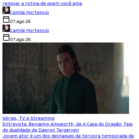
renovar a rotina de quem você ama
Camila Hortencio
07.ago.26
Camila Hortencio
07.ago.26
Séries, TV e Streaming
Entrevista: Benjamin Ainsworth, de A Casa do Dragão, fala
de dualidade de Daeron Targaryen
Jovem ator é um dos destaques da terceira temporada da