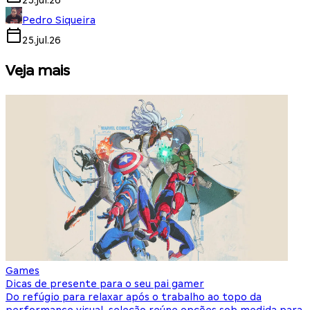
25.jul.26
Pedro Siqueira
25.jul.26
Veja mais
Games
S
Dicas de presente para o seu pai gamer
E
Do refúgio para relaxar após o trabalho ao topo da
d
performance visual, seleção reúne opções sob medida para
J