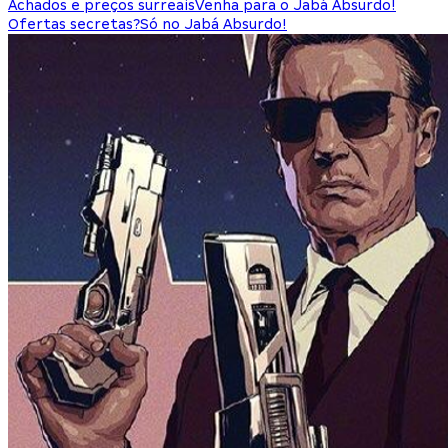
Achados e preços surreais
Venha para o Jabá Absurdo!
Ofertas secretas?
Só no Jabá Absurdo!