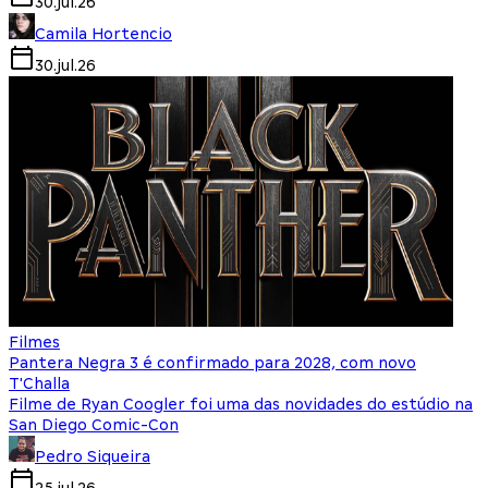
30.jul.26
Camila Hortencio
30.jul.26
Filmes
Pantera Negra 3 é confirmado para 2028, com novo
T'Challa
Filme de Ryan Coogler foi uma das novidades do estúdio na
San Diego Comic-Con
Pedro Siqueira