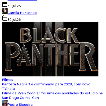
30.jul.26
Camila Hortencio
30.jul.26
Filmes
Pantera Negra 3 é confirmado para 2028, com novo
T'Challa
Filme de Ryan Coogler foi uma das novidades do estúdio na
San Diego Comic-Con
Pedro Siqueira