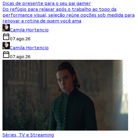
Dicas de presente para o seu pai gamer
Do refúgio para relaxar após o trabalho ao topo da
performance visual, seleção reúne opções sob medida para
renovar a rotina de quem você ama
Camila Hortencio
07.ago.26
Camila Hortencio
07.ago.26
Séries, TV e Streaming