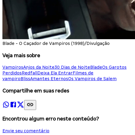
Blade - O Caçador de Vampiros (1998)/Divulgação
Veja mais sobre
Vampiros
Anjos da Noite
30 Dias de Noite
Blade
Os Garotos
Perdidos
Redfall
Deixa Ela Entrar
Filmes de
vampiro
Bliss
Amantes Eternos
Os Vampiros de Salem
Compartilhe em suas redes
Encontrou algum erro neste conteúdo?
Envie seu comentário