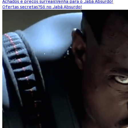
Achados e preços surreais
Venha para o Jabá Absurdo!
Ofertas secretas?
Só no Jabá Absurdo!