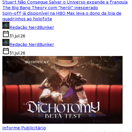
Stuart Não Consegue Salvar o Universo expande a franquia
The Big Bang Theory com “herói” inesperado
Spin-off já disponível na HBO Max leva o dono da loja de
quadrinhos ao holofote
Redação NerdBunker
31.jul.26
Redação NerdBunker
31.jul.26
Informe Publicitário