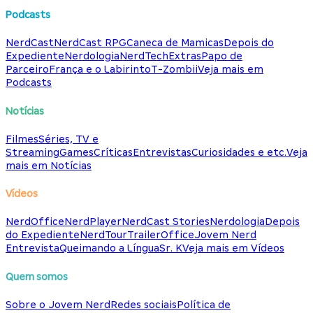
Podcasts
NerdCast
NerdCast RPG
Caneca de Mamicas
Depois do
Expediente
Nerdologia
NerdTech
Extras
Papo de
Parceiro
França e o Labirinto
T-Zombii
Veja mais em
Podcasts
Notícias
Filmes
Séries, TV e
Streaming
Games
Críticas
Entrevistas
Curiosidades e etc.
Veja
mais em Notícias
Vídeos
NerdOffice
NerdPlayer
NerdCast Stories
Nerdologia
Depois
do Expediente
NerdTour
TrailerOffice
Jovem Nerd
Entrevista
Queimando a Língua
Sr. K
Veja mais em Vídeos
Quem somos
Sobre o Jovem Nerd
Redes sociais
Política de