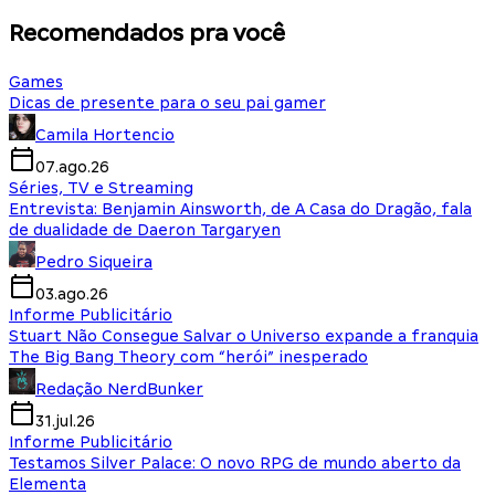
Recomendados pra você
Games
Dicas de presente para o seu pai gamer
Camila Hortencio
07.ago.26
Séries, TV e Streaming
Entrevista: Benjamin Ainsworth, de A Casa do Dragão, fala
de dualidade de Daeron Targaryen
Pedro Siqueira
03.ago.26
Informe Publicitário
Stuart Não Consegue Salvar o Universo expande a franquia
The Big Bang Theory com “herói” inesperado
Redação NerdBunker
31.jul.26
Informe Publicitário
Testamos Silver Palace: O novo RPG de mundo aberto da
Elementa