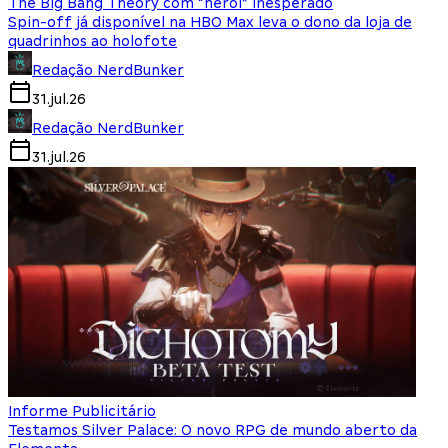
The Big Bang Theory com “herói” inesperado
Spin-off já disponível na HBO Max leva o dono da loja de
quadrinhos ao holofote
Redação NerdBunker
31.jul.26
Redação NerdBunker
31.jul.26
Informe Publicitário
Testamos Silver Palace: O novo RPG de mundo aberto da