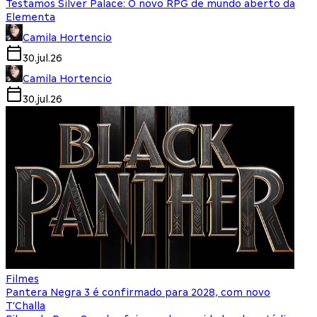
Testamos Silver Palace: O novo RPG de mundo aberto da
Elementa
Camila Hortencio
30.jul.26
Camila Hortencio
30.jul.26
Filmes
Pantera Negra 3 é confirmado para 2028, com novo
T'Challa