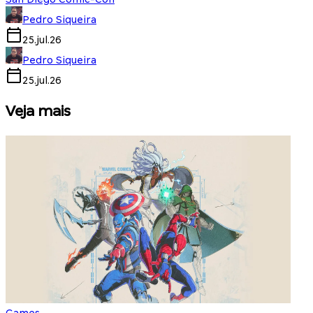
Pedro Siqueira
25.jul.26
Pedro Siqueira
25.jul.26
Veja mais
Games
S