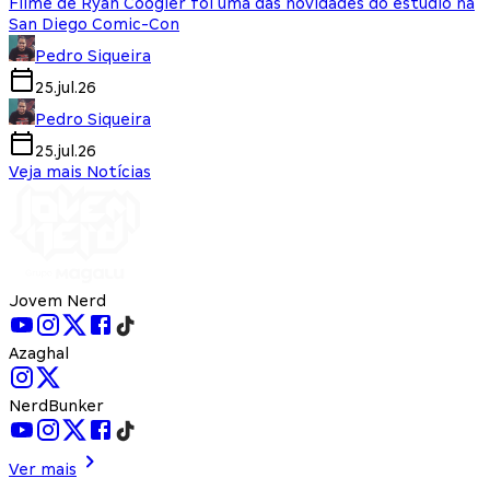
Filme de Ryan Coogler foi uma das novidades do estúdio na
San Diego Comic-Con
Pedro Siqueira
25.jul.26
Pedro Siqueira
25.jul.26
Veja mais Notícias
Jovem Nerd
Azaghal
NerdBunker
Ver mais