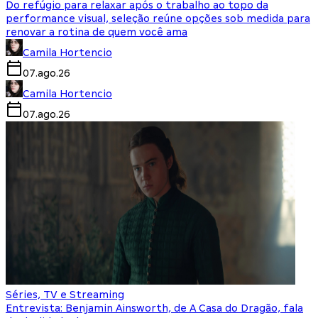
Do refúgio para relaxar após o trabalho ao topo da
performance visual, seleção reúne opções sob medida para
renovar a rotina de quem você ama
Camila Hortencio
07.ago.26
Camila Hortencio
07.ago.26
Séries, TV e Streaming
Entrevista: Benjamin Ainsworth, de A Casa do Dragão, fala