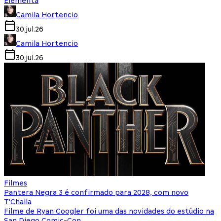
Elementa
Camila Hortencio
30.jul.26
Camila Hortencio
30.jul.26
Filmes
Pantera Negra 3 é confirmado para 2028, com novo
T'Challa
Filme de Ryan Coogler foi uma das novidades do estúdio na
San Diego Comic-Con