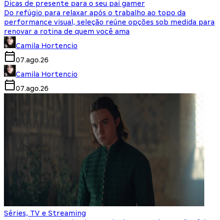
Dicas de presente para o seu pai gamer
Do refúgio para relaxar após o trabalho ao topo da
performance visual, seleção reúne opções sob medida para
renovar a rotina de quem você ama
Camila Hortencio
07.ago.26
Camila Hortencio
07.ago.26
Séries, TV e Streaming