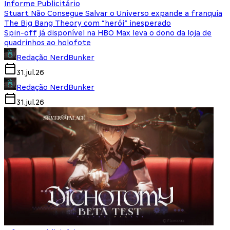
Informe Publicitário
Stuart Não Consegue Salvar o Universo expande a franquia
The Big Bang Theory com “herói” inesperado
Spin-off já disponível na HBO Max leva o dono da loja de
quadrinhos ao holofote
Redação NerdBunker
31.jul.26
Redação NerdBunker
31.jul.26