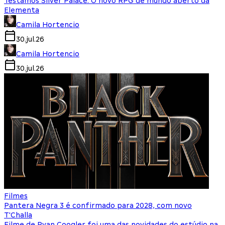
Testamos Silver Palace: O novo RPG de mundo aberto da
Elementa
Camila Hortencio
30.jul.26
Camila Hortencio
30.jul.26
Filmes
Pantera Negra 3 é confirmado para 2028, com novo
T'Challa
Filme de Ryan Coogler foi uma das novidades do estúdio na