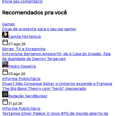
Envie seu comentário
Recomendados pra você
Games
Dicas de presente para o seu pai gamer
Camila Hortencio
07.ago.26
Séries, TV e Streaming
Entrevista: Benjamin Ainsworth, de A Casa do Dragão, fala
de dualidade de Daeron Targaryen
Pedro Siqueira
03.ago.26
Informe Publicitário
Stuart Não Consegue Salvar o Universo expande a franquia
The Big Bang Theory com “herói” inesperado
Redação NerdBunker
31.jul.26
Informe Publicitário
Testamos Silver Palace: O novo RPG de mundo aberto da