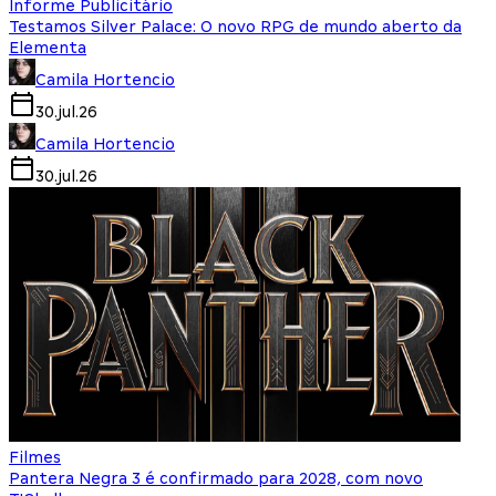
Informe Publicitário
Testamos Silver Palace: O novo RPG de mundo aberto da
Elementa
Camila Hortencio
30.jul.26
Camila Hortencio
30.jul.26
Filmes
Pantera Negra 3 é confirmado para 2028, com novo