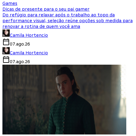
Games
Dicas de presente para o seu pai gamer
Do refúgio para relaxar após o trabalho ao topo da
performance visual, seleção reúne opções sob medida para
renovar a rotina de quem você ama
Camila Hortencio
07.ago.26
Camila Hortencio
07.ago.26