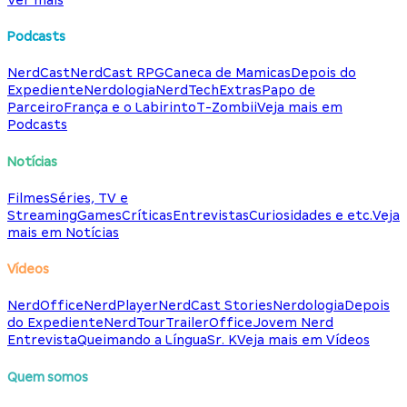
Podcasts
NerdCast
NerdCast RPG
Caneca de Mamicas
Depois do
Expediente
Nerdologia
NerdTech
Extras
Papo de
Parceiro
França e o Labirinto
T-Zombii
Veja mais em
Podcasts
Notícias
Filmes
Séries, TV e
Streaming
Games
Críticas
Entrevistas
Curiosidades e etc.
Veja
mais em Notícias
Vídeos
NerdOffice
NerdPlayer
NerdCast Stories
Nerdologia
Depois
do Expediente
NerdTour
TrailerOffice
Jovem Nerd
Entrevista
Queimando a Língua
Sr. K
Veja mais em Vídeos
Quem somos