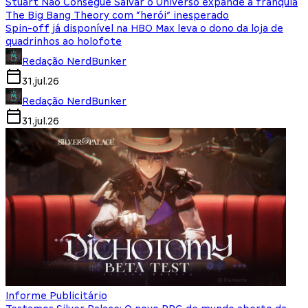
Stuart Não Consegue Salvar o Universo expande a franquia
The Big Bang Theory com “herói” inesperado
Spin-off já disponível na HBO Max leva o dono da loja de
quadrinhos ao holofote
Redação NerdBunker
31.jul.26
Redação NerdBunker
31.jul.26
Informe Publicitário