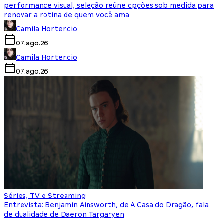
performance visual, seleção reúne opções sob medida para
renovar a rotina de quem você ama
Camila Hortencio
07.ago.26
Camila Hortencio
07.ago.26
Séries, TV e Streaming
Entrevista: Benjamin Ainsworth, de A Casa do Dragão, fala
de dualidade de Daeron Targaryen