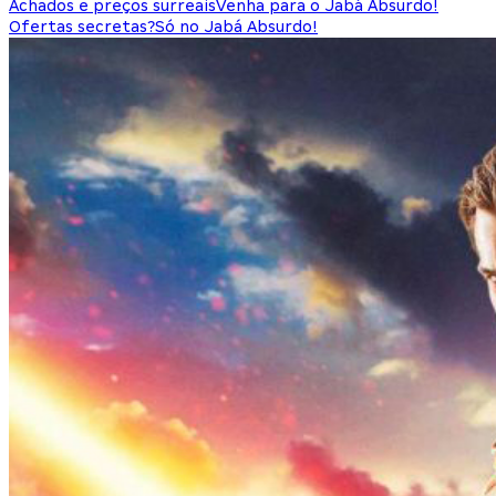
Achados e preços surreais
Venha para o Jabá Absurdo!
Ofertas secretas?
Só no Jabá Absurdo!