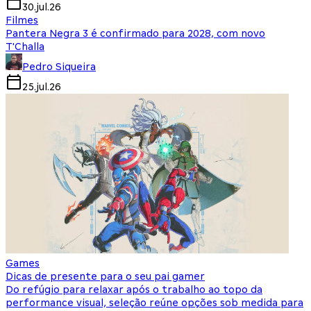
30.jul.26
Filmes
Pantera Negra 3 é confirmado para 2028, com novo
T'Challa
Pedro Siqueira
25.jul.26
Games
Dicas de presente para o seu pai gamer
Do refúgio para relaxar após o trabalho ao topo da
performance visual, seleção reúne opções sob medida para