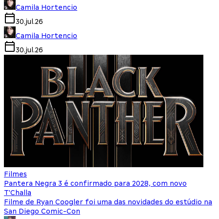
Camila Hortencio
30.jul.26
Camila Hortencio
30.jul.26
Filmes
Pantera Negra 3 é confirmado para 2028, com novo
T'Challa
Filme de Ryan Coogler foi uma das novidades do estúdio na
San Diego Comic-Con