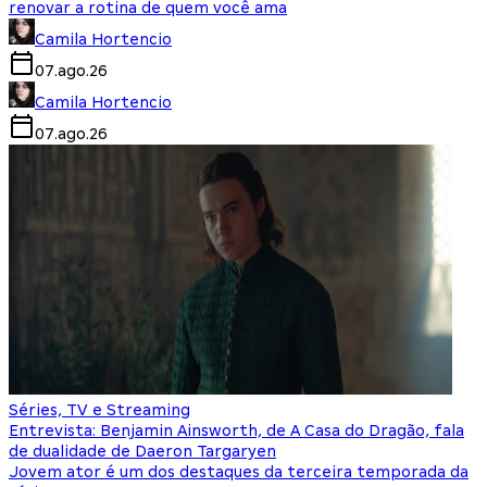
renovar a rotina de quem você ama
Camila Hortencio
07.ago.26
Camila Hortencio
07.ago.26
Séries, TV e Streaming
Entrevista: Benjamin Ainsworth, de A Casa do Dragão, fala
de dualidade de Daeron Targaryen
Jovem ator é um dos destaques da terceira temporada da