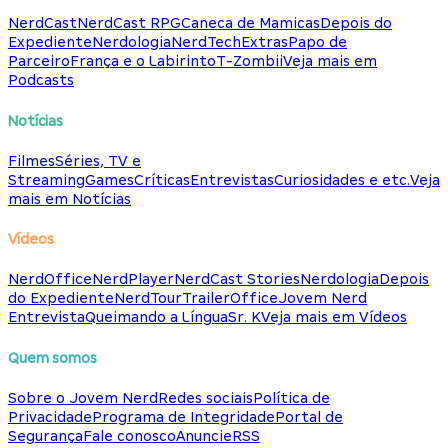
NerdCast
NerdCast RPG
Caneca de Mamicas
Depois do
Expediente
Nerdologia
NerdTech
Extras
Papo de
Parceiro
França e o Labirinto
T-Zombii
Veja mais em
Podcasts
Notícias
Filmes
Séries, TV e
Streaming
Games
Críticas
Entrevistas
Curiosidades e etc.
Veja
mais em Notícias
Vídeos
NerdOffice
NerdPlayer
NerdCast Stories
Nerdologia
Depois
do Expediente
NerdTour
TrailerOffice
Jovem Nerd
Entrevista
Queimando a Língua
Sr. K
Veja mais em Vídeos
Quem somos
Sobre o Jovem Nerd
Redes sociais
Política de
Privacidade
Programa de Integridade
Portal de
Segurança
Fale conosco
Anuncie
RSS