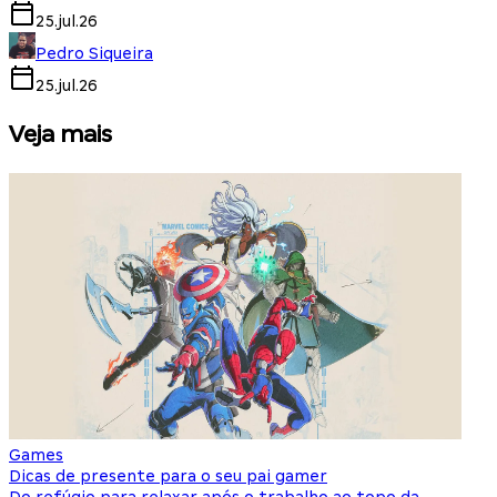
25.jul.26
Pedro Siqueira
25.jul.26
Veja mais
Games
S
Dicas de presente para o seu pai gamer
E
Do refúgio para relaxar após o trabalho ao topo da
d