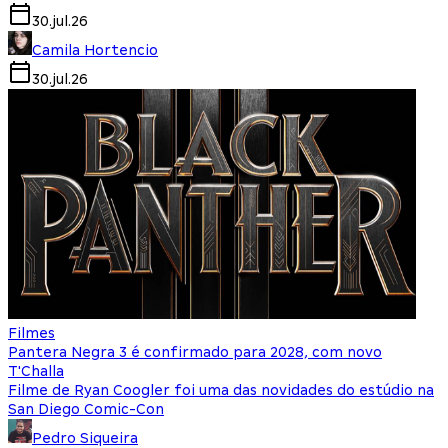
30.jul.26
Camila Hortencio
30.jul.26
Filmes
Pantera Negra 3 é confirmado para 2028, com novo
T'Challa
Filme de Ryan Coogler foi uma das novidades do estúdio na
San Diego Comic-Con
Pedro Siqueira