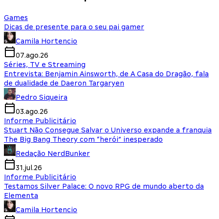
Games
Dicas de presente para o seu pai gamer
Camila Hortencio
07.ago.26
Séries, TV e Streaming
Entrevista: Benjamin Ainsworth, de A Casa do Dragão, fala
de dualidade de Daeron Targaryen
Pedro Siqueira
03.ago.26
Informe Publicitário
Stuart Não Consegue Salvar o Universo expande a franquia
The Big Bang Theory com “herói” inesperado
Redação NerdBunker
31.jul.26
Informe Publicitário
Testamos Silver Palace: O novo RPG de mundo aberto da
Elementa
Camila Hortencio