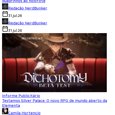
quadrinhos ao holofote
Redação NerdBunker
31.jul.26
Redação NerdBunker
31.jul.26
Informe Publicitário
Testamos Silver Palace: O novo RPG de mundo aberto da
Elementa
Camila Hortencio