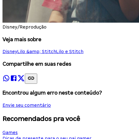
Disney/Reprodução
Veja mais sobre
Disney
Lilo &amp; Stitch
Lilo e Stitch
Compartilhe em suas redes
Encontrou algum erro neste conteúdo?
Envie seu comentário
Recomendados pra você
Games
Dicas de presente para o seu pai gamer