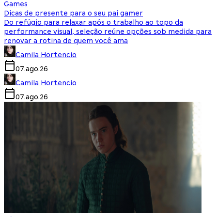
Games
Dicas de presente para o seu pai gamer
Do refúgio para relaxar após o trabalho ao topo da
performance visual, seleção reúne opções sob medida para
renovar a rotina de quem você ama
Camila Hortencio
07.ago.26
Camila Hortencio
07.ago.26