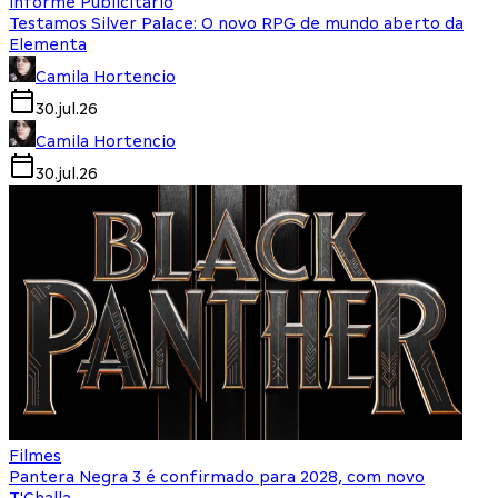
Informe Publicitário
Testamos Silver Palace: O novo RPG de mundo aberto da
Elementa
Camila Hortencio
30.jul.26
Camila Hortencio
30.jul.26
Filmes
Pantera Negra 3 é confirmado para 2028, com novo