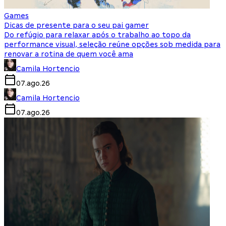
Games
Dicas de presente para o seu pai gamer
Do refúgio para relaxar após o trabalho ao topo da
performance visual, seleção reúne opções sob medida para
renovar a rotina de quem você ama
Camila Hortencio
07.ago.26
Camila Hortencio
07.ago.26