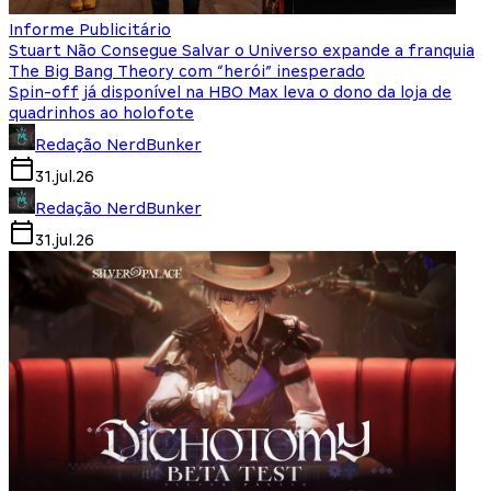
Informe Publicitário
Stuart Não Consegue Salvar o Universo expande a franquia
The Big Bang Theory com “herói” inesperado
Spin-off já disponível na HBO Max leva o dono da loja de
quadrinhos ao holofote
Redação NerdBunker
31.jul.26
Redação NerdBunker
31.jul.26