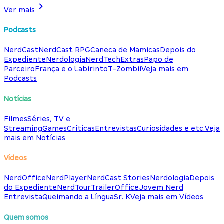
Ver mais
Podcasts
NerdCast
NerdCast RPG
Caneca de Mamicas
Depois do
Expediente
Nerdologia
NerdTech
Extras
Papo de
Parceiro
França e o Labirinto
T-Zombii
Veja mais em
Podcasts
Notícias
Filmes
Séries, TV e
Streaming
Games
Críticas
Entrevistas
Curiosidades e etc.
Veja
mais em Notícias
Vídeos
NerdOffice
NerdPlayer
NerdCast Stories
Nerdologia
Depois
do Expediente
NerdTour
TrailerOffice
Jovem Nerd
Entrevista
Queimando a Língua
Sr. K
Veja mais em Vídeos
Quem somos