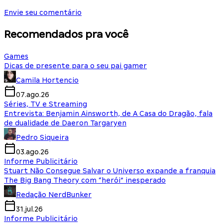
Envie seu comentário
Recomendados pra você
Games
Dicas de presente para o seu pai gamer
Camila Hortencio
07.ago.26
Séries, TV e Streaming
Entrevista: Benjamin Ainsworth, de A Casa do Dragão, fala
de dualidade de Daeron Targaryen
Pedro Siqueira
03.ago.26
Informe Publicitário
Stuart Não Consegue Salvar o Universo expande a franquia
The Big Bang Theory com “herói” inesperado
Redação NerdBunker
31.jul.26
Informe Publicitário