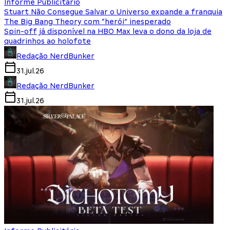
Informe Publicitário
Stuart Não Consegue Salvar o Universo expande a franquia
The Big Bang Theory com “herói” inesperado
Spin-off já disponível na HBO Max leva o dono da loja de
quadrinhos ao holofote
Redação NerdBunker
31.jul.26
Redação NerdBunker
31.jul.26