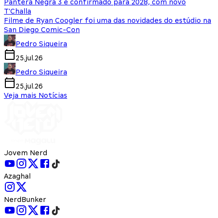
Pantera Negra 3 é confirmado para 2028, com novo
T'Challa
Filme de Ryan Coogler foi uma das novidades do estúdio na
San Diego Comic-Con
Pedro Siqueira
25.jul.26
Pedro Siqueira
25.jul.26
Veja mais Notícias
Jovem Nerd
Azaghal
NerdBunker