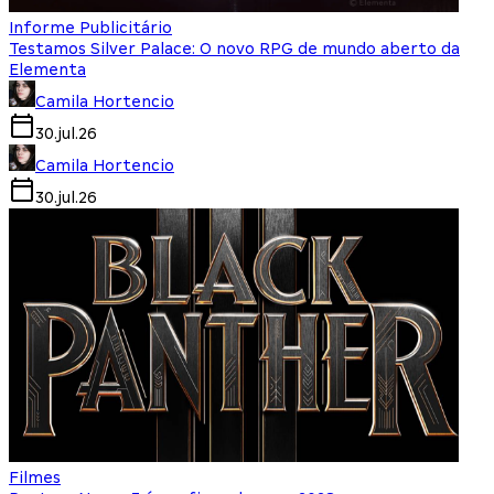
Informe Publicitário
Testamos Silver Palace: O novo RPG de mundo aberto da
Elementa
Camila Hortencio
30.jul.26
Camila Hortencio
30.jul.26
Filmes