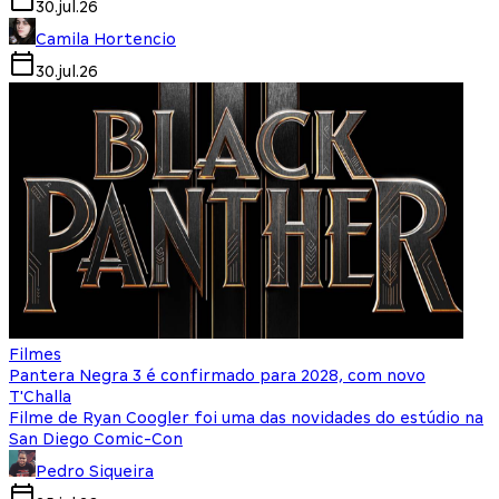
30.jul.26
Camila Hortencio
30.jul.26
Filmes
Pantera Negra 3 é confirmado para 2028, com novo
T'Challa
Filme de Ryan Coogler foi uma das novidades do estúdio na
San Diego Comic-Con
Pedro Siqueira