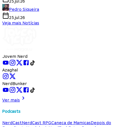
25.jul.26
Pedro Siqueira
25.jul.26
Veja mais Notícias
Jovem Nerd
Azaghal
NerdBunker
Ver mais
Podcasts
NerdCast
NerdCast RPG
Caneca de Mamicas
Depois do