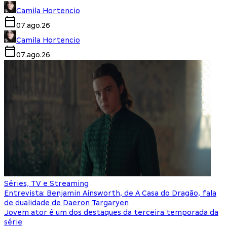
Camila Hortencio
07.ago.26
Camila Hortencio
07.ago.26
Séries, TV e Streaming
Entrevista: Benjamin Ainsworth, de A Casa do Dragão, fala
de dualidade de Daeron Targaryen
Jovem ator é um dos destaques da terceira temporada da
série