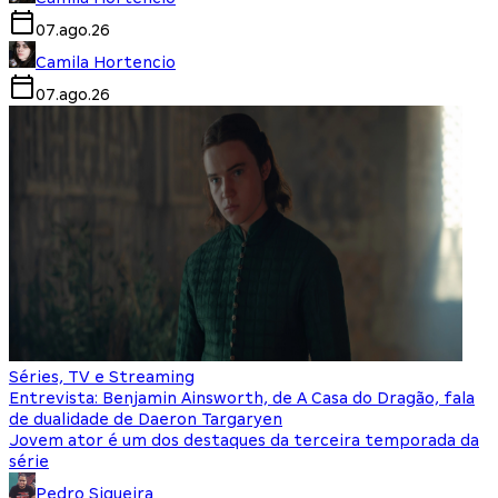
07.ago.26
Camila Hortencio
07.ago.26
Séries, TV e Streaming
Entrevista: Benjamin Ainsworth, de A Casa do Dragão, fala
de dualidade de Daeron Targaryen
Jovem ator é um dos destaques da terceira temporada da
série
Pedro Siqueira