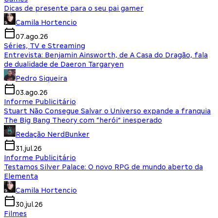
Dicas de presente para o seu pai gamer
Camila Hortencio
07.ago.26
Séries, TV e Streaming
Entrevista: Benjamin Ainsworth, de A Casa do Dragão, fala
de dualidade de Daeron Targaryen
Pedro Siqueira
03.ago.26
Informe Publicitário
Stuart Não Consegue Salvar o Universo expande a franquia
The Big Bang Theory com “herói” inesperado
Redação NerdBunker
31.jul.26
Informe Publicitário
Testamos Silver Palace: O novo RPG de mundo aberto da
Elementa
Camila Hortencio
30.jul.26
Filmes