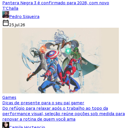
Pantera Negra 3 é confirmado para 2028, com novo
T'Challa
Pedro Siqueira
25.jul.26
Games
Dicas de presente para o seu pai gamer
Do refúgio para relaxar após o trabalho ao topo da
performance visual, seleção reúne opções sob medida para
renovar a rotina de quem você ama
Camila Hortencio