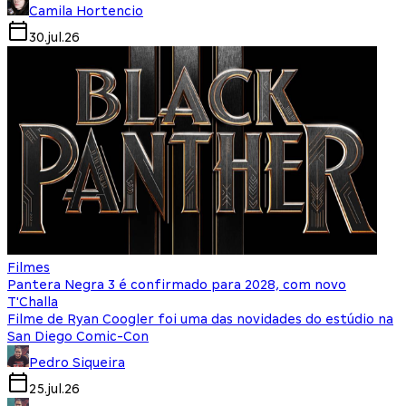
Camila Hortencio
30.jul.26
Filmes
Pantera Negra 3 é confirmado para 2028, com novo
T'Challa
Filme de Ryan Coogler foi uma das novidades do estúdio na
San Diego Comic-Con
Pedro Siqueira
25.jul.26