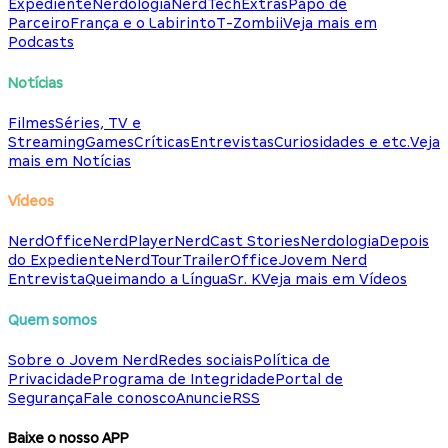
Expediente
Nerdologia
NerdTech
Extras
Papo de
Parceiro
França e o Labirinto
T-Zombii
Veja mais em
Podcasts
Notícias
Filmes
Séries, TV e
Streaming
Games
Críticas
Entrevistas
Curiosidades e etc.
Veja
mais em Notícias
Vídeos
NerdOffice
NerdPlayer
NerdCast Stories
Nerdologia
Depois
do Expediente
NerdTour
TrailerOffice
Jovem Nerd
Entrevista
Queimando a Língua
Sr. K
Veja mais em Vídeos
Quem somos
Sobre o Jovem Nerd
Redes sociais
Política de
Privacidade
Programa de Integridade
Portal de
Segurança
Fale conosco
Anuncie
RSS
Baixe o nosso APP