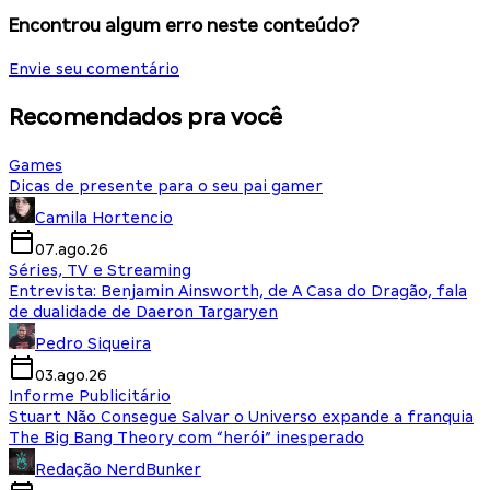
Encontrou algum erro neste conteúdo?
Envie seu comentário
Recomendados pra você
Games
Dicas de presente para o seu pai gamer
Camila Hortencio
07.ago.26
Séries, TV e Streaming
Entrevista: Benjamin Ainsworth, de A Casa do Dragão, fala
de dualidade de Daeron Targaryen
Pedro Siqueira
03.ago.26
Informe Publicitário
Stuart Não Consegue Salvar o Universo expande a franquia
The Big Bang Theory com “herói” inesperado
Redação NerdBunker