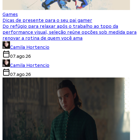
Games
Dicas de presente para o seu pai gamer
Do refúgio para relaxar após o trabalho ao topo da
performance visual, seleção reúne opções sob medida para
renovar a rotina de quem você ama
Camila Hortencio
07.ago.26
Camila Hortencio
07.ago.26