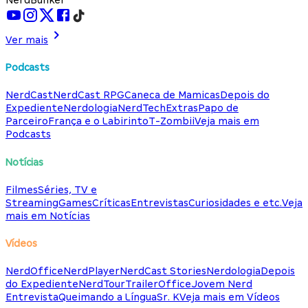
Ver mais
Podcasts
NerdCast
NerdCast RPG
Caneca de Mamicas
Depois do
Expediente
Nerdologia
NerdTech
Extras
Papo de
Parceiro
França e o Labirinto
T-Zombii
Veja mais em
Podcasts
Notícias
Filmes
Séries, TV e
Streaming
Games
Críticas
Entrevistas
Curiosidades e etc.
Veja
mais em Notícias
Vídeos
NerdOffice
NerdPlayer
NerdCast Stories
Nerdologia
Depois
do Expediente
NerdTour
TrailerOffice
Jovem Nerd
Entrevista
Queimando a Língua
Sr. K
Veja mais em Vídeos