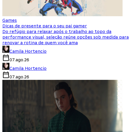
Games
Dicas de presente para o seu pai gamer
Do refúgio para relaxar após o trabalho ao topo da
performance visual, seleção reúne opções sob medida para
renovar a rotina de quem você ama
Camila Hortencio
07.ago.26
Camila Hortencio
07.ago.26