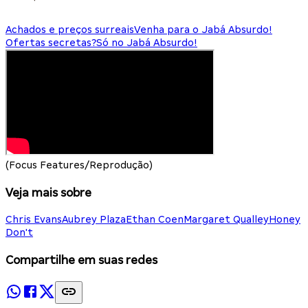
Achados e preços surreais
Venha para o Jabá Absurdo!
Ofertas secretas?
Só no Jabá Absurdo!
(Focus Features/Reprodução)
Veja mais sobre
Chris Evans
Aubrey Plaza
Ethan Coen
Margaret Qualley
Honey
Don't
Compartilhe em suas redes