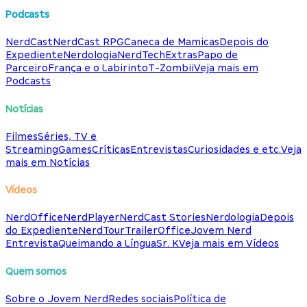
Podcasts
NerdCast
NerdCast RPG
Caneca de Mamicas
Depois do
Expediente
Nerdologia
NerdTech
Extras
Papo de
Parceiro
França e o Labirinto
T-Zombii
Veja mais em
Podcasts
Notícias
Filmes
Séries, TV e
Streaming
Games
Críticas
Entrevistas
Curiosidades e etc.
Veja
mais em Notícias
Vídeos
NerdOffice
NerdPlayer
NerdCast Stories
Nerdologia
Depois
do Expediente
NerdTour
TrailerOffice
Jovem Nerd
Entrevista
Queimando a Língua
Sr. K
Veja mais em Vídeos
Quem somos
Sobre o Jovem Nerd
Redes sociais
Política de