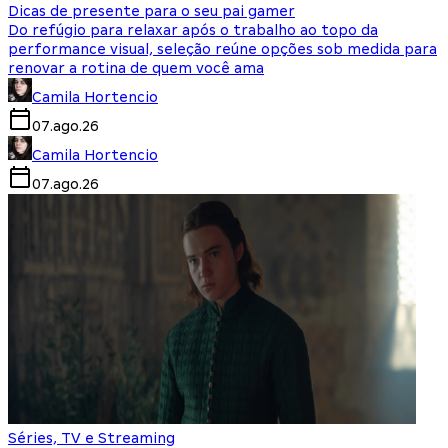
Dicas de presente para o seu pai gamer
Do refúgio para relaxar após o trabalho ao topo da
performance visual, seleção reúne opções sob medida para
renovar a rotina de quem você ama
Camila Hortencio
07.ago.26
Camila Hortencio
07.ago.26
Séries, TV e Streaming