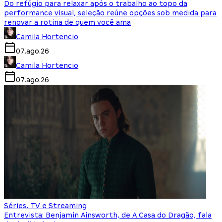
Do refúgio para relaxar após o trabalho ao topo da
performance visual, seleção reúne opções sob medida para
renovar a rotina de quem você ama
Camila Hortencio
07.ago.26
Camila Hortencio
07.ago.26
Séries, TV e Streaming
Entrevista: Benjamin Ainsworth, de A Casa do Dragão, fala