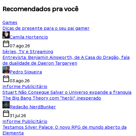
Recomendados pra você
Games
Dicas de presente para o seu pai gamer
Camila Hortencio
07.ago.26
Séries, TV e Streaming
Entrevista: Benjamin Ainsworth, de A Casa do Dragão, fala
de dualidade de Daeron Targaryen
Pedro Siqueira
03.ago.26
Informe Publicitário
Stuart Não Consegue Salvar o Universo expande a franquia
The Big Bang Theory com “herói” inesperado
Redação NerdBunker
31.jul.26
Informe Publicitário
Testamos Silver Palace: O novo RPG de mundo aberto da
Elementa