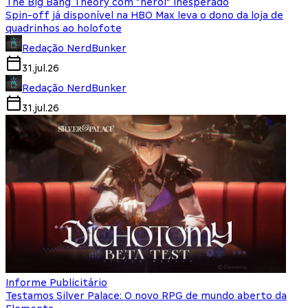
The Big Bang Theory com “herói” inesperado
Spin-off já disponível na HBO Max leva o dono da loja de
quadrinhos ao holofote
Redação NerdBunker
31.jul.26
Redação NerdBunker
31.jul.26
Informe Publicitário
Testamos Silver Palace: O novo RPG de mundo aberto da