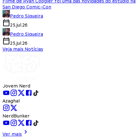
Filme de Ryan Coogler foi uma das novidades do estúdio na
San Diego Comic-Con
Pedro Siqueira
25.jul.26
Pedro Siqueira
25.jul.26
Veja mais Notícias
Jovem Nerd
Azaghal
NerdBunker
Ver mais