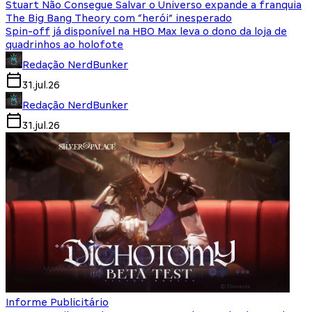
Stuart Não Consegue Salvar o Universo expande a franquia
The Big Bang Theory com “herói” inesperado
Spin-off já disponível na HBO Max leva o dono da loja de
quadrinhos ao holofote
Redação NerdBunker
31.jul.26
Redação NerdBunker
31.jul.26
Informe Publicitário