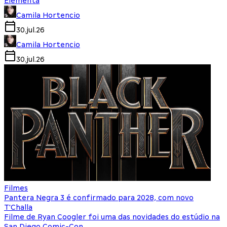
Elementa
Camila Hortencio
30.jul.26
Camila Hortencio
30.jul.26
Filmes
Pantera Negra 3 é confirmado para 2028, com novo
T'Challa
Filme de Ryan Coogler foi uma das novidades do estúdio na
San Diego Comic-Con