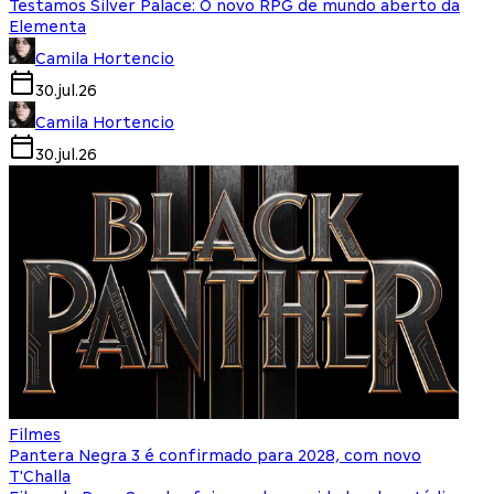
Testamos Silver Palace: O novo RPG de mundo aberto da
Elementa
Camila Hortencio
30.jul.26
Camila Hortencio
30.jul.26
Filmes
Pantera Negra 3 é confirmado para 2028, com novo
T'Challa