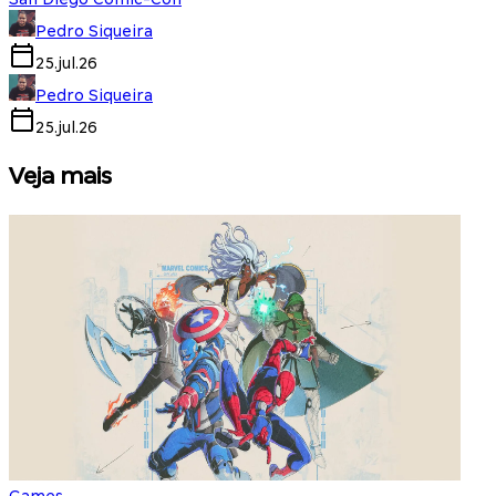
Pedro Siqueira
25.jul.26
Pedro Siqueira
25.jul.26
Veja mais
Games
S