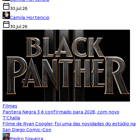
30.jul.26
Camila Hortencio
30.jul.26
Filmes
Pantera Negra 3 é confirmado para 2028, com novo
T'Challa
Filme de Ryan Coogler foi uma das novidades do estúdio na
San Diego Comic-Con
Pedro Siqueira