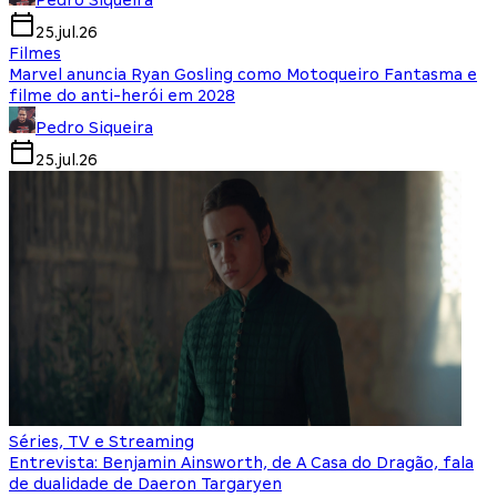
Pedro Siqueira
25.jul.26
Filmes
Marvel anuncia Ryan Gosling como Motoqueiro Fantasma e
filme do anti-herói em 2028
Pedro Siqueira
25.jul.26
Séries, TV e Streaming
Entrevista: Benjamin Ainsworth, de A Casa do Dragão, fala
de dualidade de Daeron Targaryen