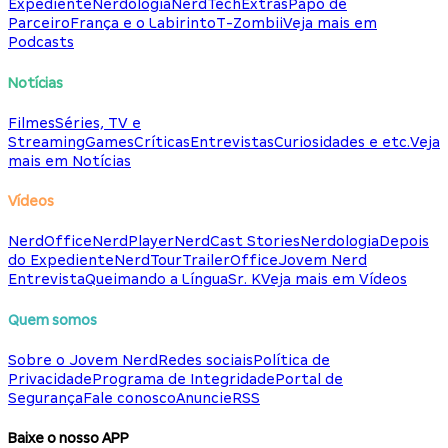
Expediente
Nerdologia
NerdTech
Extras
Papo de
Parceiro
França e o Labirinto
T-Zombii
Veja mais em
Podcasts
Notícias
Filmes
Séries, TV e
Streaming
Games
Críticas
Entrevistas
Curiosidades e etc.
Veja
mais em Notícias
Vídeos
NerdOffice
NerdPlayer
NerdCast Stories
Nerdologia
Depois
do Expediente
NerdTour
TrailerOffice
Jovem Nerd
Entrevista
Queimando a Língua
Sr. K
Veja mais em Vídeos
Quem somos
Sobre o Jovem Nerd
Redes sociais
Política de
Privacidade
Programa de Integridade
Portal de
Segurança
Fale conosco
Anuncie
RSS
Baixe o nosso APP