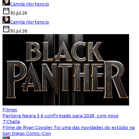
Camila Hortencio
30.jul.26
Camila Hortencio
30.jul.26
Filmes
Pantera Negra 3 é confirmado para 2028, com novo
T'Challa
Filme de Ryan Coogler foi uma das novidades do estúdio na
San Diego Comic-Con