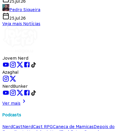
25.jul.26
Pedro Siqueira
25.jul.26
Veja mais Notícias
Jovem Nerd
Azaghal
NerdBunker
Ver mais
Podcasts
NerdCast
NerdCast RPG
Caneca de Mamicas
Depois do