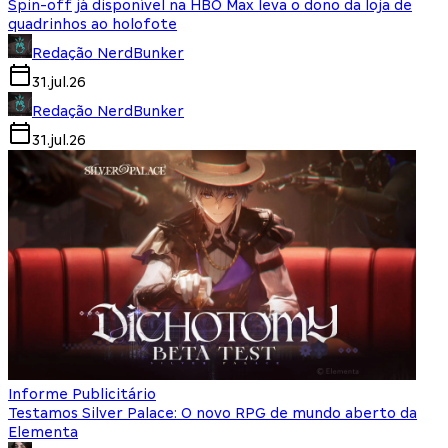
Spin-off já disponível na HBO Max leva o dono da loja de
quadrinhos ao holofote
Redação NerdBunker
31.jul.26
Redação NerdBunker
31.jul.26
Informe Publicitário
Testamos Silver Palace: O novo RPG de mundo aberto da
Elementa