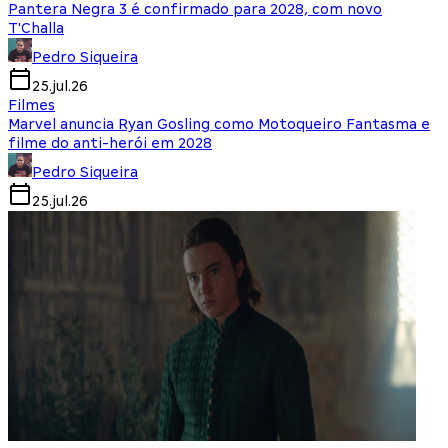
Pantera Negra 3 é confirmado para 2028, com novo
T'Challa
Pedro Siqueira
25.jul.26
Filmes
Marvel anuncia Ryan Gosling como Motoqueiro Fantasma e
filme do anti-herói em 2028
Pedro Siqueira
25.jul.26