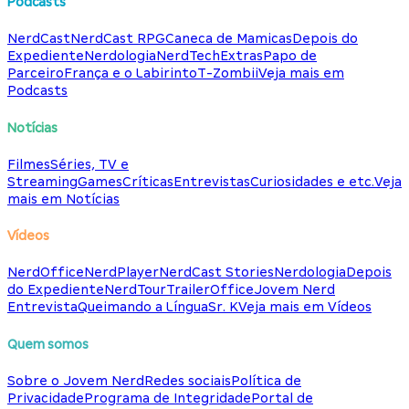
Podcasts
NerdCast
NerdCast RPG
Caneca de Mamicas
Depois do
Expediente
Nerdologia
NerdTech
Extras
Papo de
Parceiro
França e o Labirinto
T-Zombii
Veja mais em
Podcasts
Notícias
Filmes
Séries, TV e
Streaming
Games
Críticas
Entrevistas
Curiosidades e etc.
Veja
mais em Notícias
Vídeos
NerdOffice
NerdPlayer
NerdCast Stories
Nerdologia
Depois
do Expediente
NerdTour
TrailerOffice
Jovem Nerd
Entrevista
Queimando a Língua
Sr. K
Veja mais em Vídeos
Quem somos
Sobre o Jovem Nerd
Redes sociais
Política de
Privacidade
Programa de Integridade
Portal de