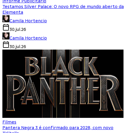
Informe Publicitário
Testamos Silver Palace: O novo RPG de mundo aberto da
Elementa
Camila Hortencio
30.jul.26
Camila Hortencio
30.jul.26
Filmes
Pantera Negra 3 é confirmado para 2028, com novo