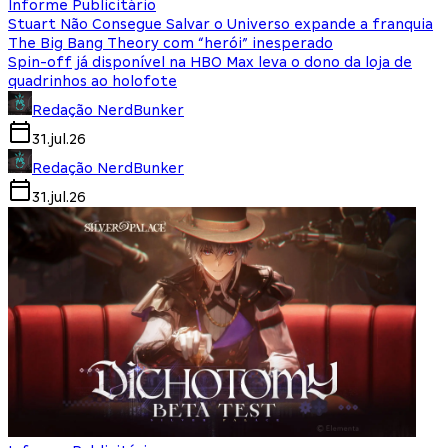
Informe Publicitário
Stuart Não Consegue Salvar o Universo expande a franquia
The Big Bang Theory com “herói” inesperado
Spin-off já disponível na HBO Max leva o dono da loja de
quadrinhos ao holofote
Redação NerdBunker
31.jul.26
Redação NerdBunker
31.jul.26