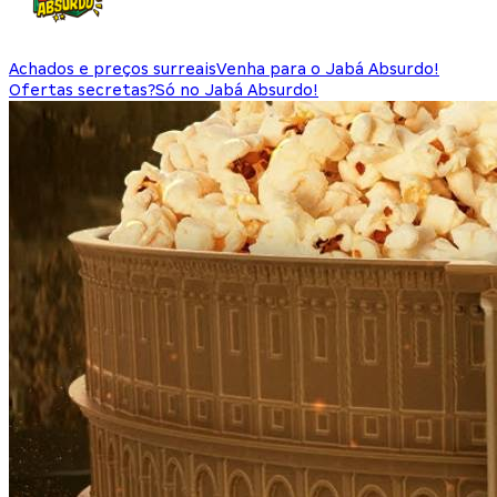
Achados e preços surreais
Venha para o Jabá Absurdo!
Ofertas secretas?
Só no Jabá Absurdo!