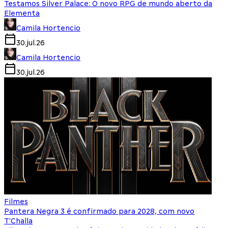
Testamos Silver Palace: O novo RPG de mundo aberto da
Elementa
Camila Hortencio
30.jul.26
Camila Hortencio
30.jul.26
Filmes
Pantera Negra 3 é confirmado para 2028, com novo
T'Challa