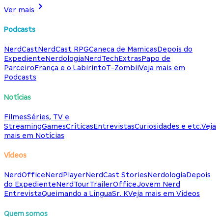
Ver mais
Podcasts
NerdCast
NerdCast RPG
Caneca de Mamicas
Depois do
Expediente
Nerdologia
NerdTech
Extras
Papo de
Parceiro
França e o Labirinto
T-Zombii
Veja mais em
Podcasts
Notícias
Filmes
Séries, TV e
Streaming
Games
Críticas
Entrevistas
Curiosidades e etc.
Veja
mais em Notícias
Vídeos
NerdOffice
NerdPlayer
NerdCast Stories
Nerdologia
Depois
do Expediente
NerdTour
TrailerOffice
Jovem Nerd
Entrevista
Queimando a Língua
Sr. K
Veja mais em Vídeos
Quem somos