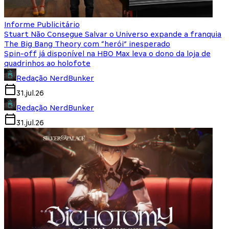
Informe Publicitário
Stuart Não Consegue Salvar o Universo expande a franquia
The Big Bang Theory com “herói” inesperado
Spin-off já disponível na HBO Max leva o dono da loja de
quadrinhos ao holofote
Redação NerdBunker
31.jul.26
Redação NerdBunker
31.jul.26