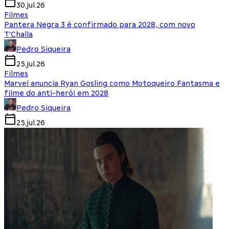
30.jul.26
Filmes
Pantera Negra 3 é confirmado para 2028, com novo
T'Challa
Pedro Siqueira
25.jul.26
Filmes
Marvel anuncia Ryan Gosling como Motoqueiro Fantasma e
filme do anti-herói em 2028
Pedro Siqueira
25.jul.26