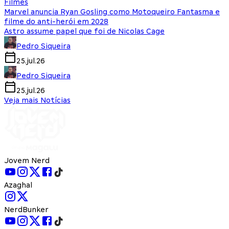
Filmes
Marvel anuncia Ryan Gosling como Motoqueiro Fantasma e
filme do anti-herói em 2028
Astro assume papel que foi de Nicolas Cage
Pedro Siqueira
25.jul.26
Pedro Siqueira
25.jul.26
Veja mais Notícias
Jovem Nerd
Azaghal
NerdBunker