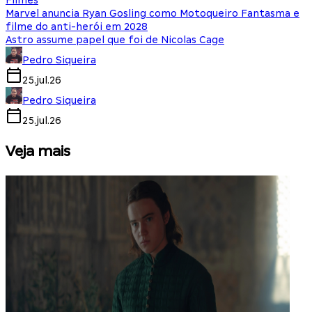
Filmes
Marvel anuncia Ryan Gosling como Motoqueiro Fantasma e
filme do anti-herói em 2028
Astro assume papel que foi de Nicolas Cage
Pedro Siqueira
25.jul.26
Pedro Siqueira
25.jul.26
Veja mais