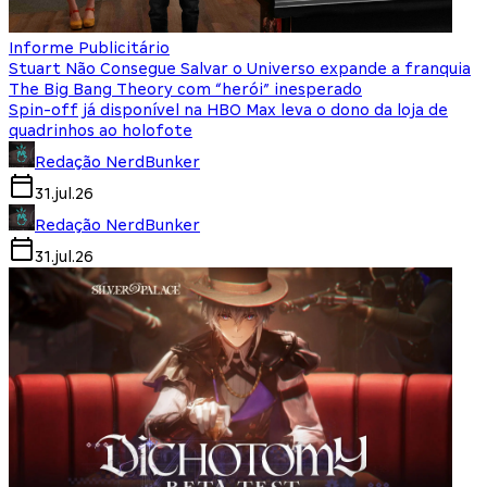
Informe Publicitário
Stuart Não Consegue Salvar o Universo expande a franquia
The Big Bang Theory com “herói” inesperado
Spin-off já disponível na HBO Max leva o dono da loja de
quadrinhos ao holofote
Redação NerdBunker
31.jul.26
Redação NerdBunker
31.jul.26