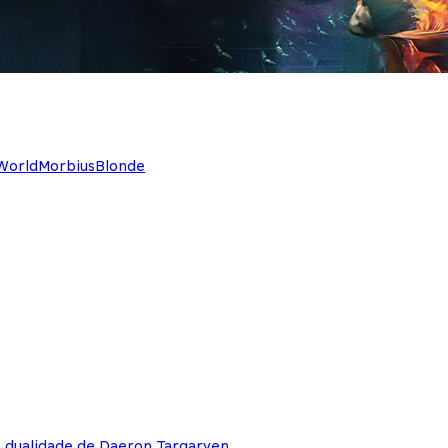
 World
Morbius
Blonde
e dualidade de Daeron Targaryen