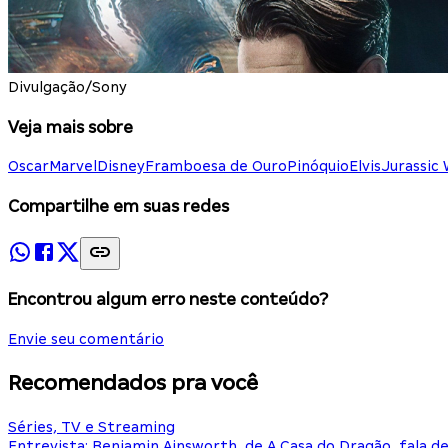
Divulgação/Sony
Veja mais sobre
Oscar
Marvel
Disney
Framboesa de Ouro
Pinóquio
Elvis
Jurassic
Compartilhe em suas redes
Encontrou algum erro neste conteúdo?
Envie seu comentário
Recomendados pra você
Séries, TV e Streaming
Entrevista: Benjamin Ainsworth, de A Casa do Dragão, fala d