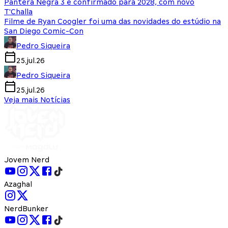
Pantera Negra 3 é confirmado para 2028, com novo
T'Challa
Filme de Ryan Coogler foi uma das novidades do estúdio na
San Diego Comic-Con
Pedro Siqueira
25.jul.26
Pedro Siqueira
25.jul.26
Veja mais Notícias
Jovem Nerd
Azaghal
NerdBunker