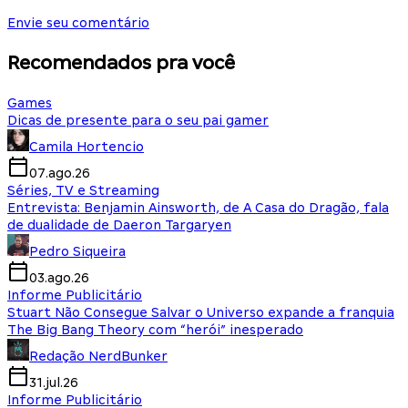
Envie seu comentário
Recomendados pra você
Games
Dicas de presente para o seu pai gamer
Camila Hortencio
07.ago.26
Séries, TV e Streaming
Entrevista: Benjamin Ainsworth, de A Casa do Dragão, fala
de dualidade de Daeron Targaryen
Pedro Siqueira
03.ago.26
Informe Publicitário
Stuart Não Consegue Salvar o Universo expande a franquia
The Big Bang Theory com “herói” inesperado
Redação NerdBunker
31.jul.26
Informe Publicitário