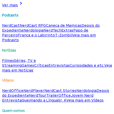
Ver mais
Podcasts
NerdCast
NerdCast RPG
Caneca de Mamicas
Depois do
Expediente
Nerdologia
NerdTech
Extras
Papo de
Parceiro
França e o Labirinto
T-Zombii
Veja mais em
Podcasts
Notícias
Filmes
Séries, TV e
Streaming
Games
Críticas
Entrevistas
Curiosidades e etc.
Veja
mais em Notícias
Vídeos
NerdOffice
NerdPlayer
NerdCast Stories
Nerdologia
Depois
do Expediente
NerdTour
TrailerOffice
Jovem Nerd
Entrevista
Queimando a Língua
Sr. K
Veja mais em Vídeos
Quem somos