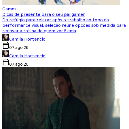
Games
Dicas de presente para o seu pai gamer
Do refúgio para relaxar após o trabalho ao topo da
performance visual, seleção reúne opções sob medida para
renovar a rotina de quem você ama
Camila Hortencio
07.ago.26
Camila Hortencio
07.ago.26