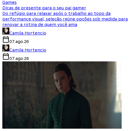
Games
Dicas de presente para o seu pai gamer
Do refúgio para relaxar após o trabalho ao topo da
performance visual, seleção reúne opções sob medida para
renovar a rotina de quem você ama
Camila Hortencio
07.ago.26
Camila Hortencio
07.ago.26