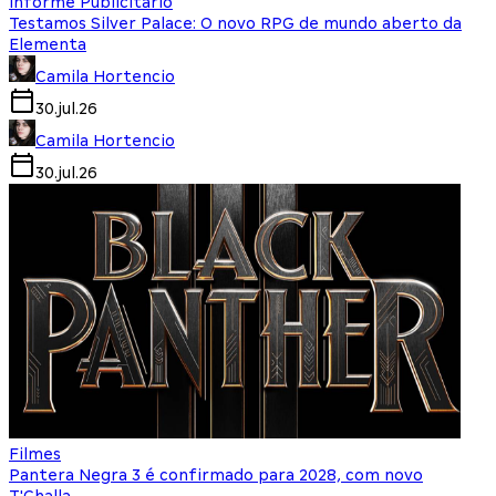
Informe Publicitário
Testamos Silver Palace: O novo RPG de mundo aberto da
Elementa
Camila Hortencio
30.jul.26
Camila Hortencio
30.jul.26
Filmes
Pantera Negra 3 é confirmado para 2028, com novo