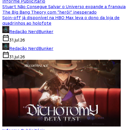
Informe Publicitário
Stuart Não Consegue Salvar o Universo expande a franquia
The Big Bang Theory com “herói” inesperado
Spin-off já disponível na HBO Max leva o dono da loja de
quadrinhos ao holofote
Redação NerdBunker
31.jul.26
Redação NerdBunker
31.jul.26