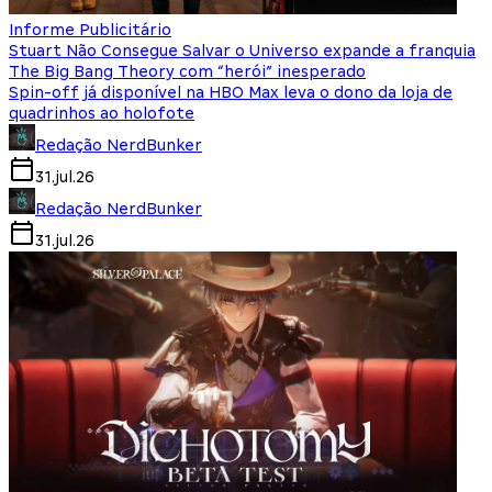
Informe Publicitário
Stuart Não Consegue Salvar o Universo expande a franquia
The Big Bang Theory com “herói” inesperado
Spin-off já disponível na HBO Max leva o dono da loja de
quadrinhos ao holofote
Redação NerdBunker
31.jul.26
Redação NerdBunker
31.jul.26