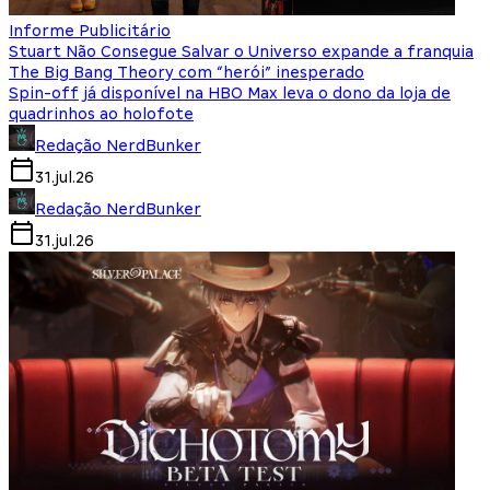
Informe Publicitário
Stuart Não Consegue Salvar o Universo expande a franquia
The Big Bang Theory com “herói” inesperado
Spin-off já disponível na HBO Max leva o dono da loja de
quadrinhos ao holofote
Redação NerdBunker
31.jul.26
Redação NerdBunker
31.jul.26