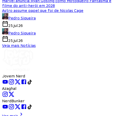
Marvel anuncia Ryan Gosling como Motoqueiro Fantasma e
filme do anti-herói em 2028
Astro assume papel que foi de Nicolas Cage
Pedro Siqueira
25.jul.26
Pedro Siqueira
25.jul.26
Veja mais Notícias
Jovem Nerd
Azaghal
NerdBunker
Ver mais