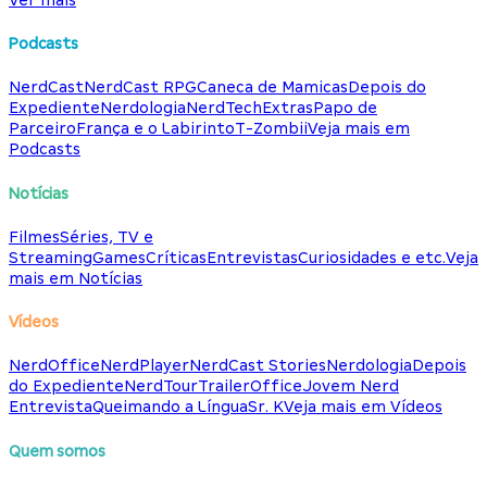
Podcasts
NerdCast
NerdCast RPG
Caneca de Mamicas
Depois do
Expediente
Nerdologia
NerdTech
Extras
Papo de
Parceiro
França e o Labirinto
T-Zombii
Veja mais em
Podcasts
Notícias
Filmes
Séries, TV e
Streaming
Games
Críticas
Entrevistas
Curiosidades e etc.
Veja
mais em Notícias
Vídeos
NerdOffice
NerdPlayer
NerdCast Stories
Nerdologia
Depois
do Expediente
NerdTour
TrailerOffice
Jovem Nerd
Entrevista
Queimando a Língua
Sr. K
Veja mais em Vídeos
Quem somos