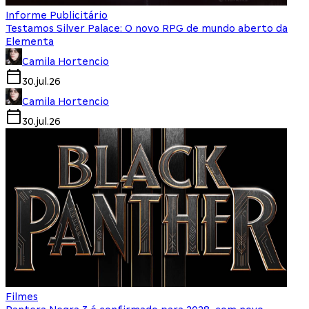
Informe Publicitário
Testamos Silver Palace: O novo RPG de mundo aberto da
Elementa
Camila Hortencio
30.jul.26
Camila Hortencio
30.jul.26
Filmes