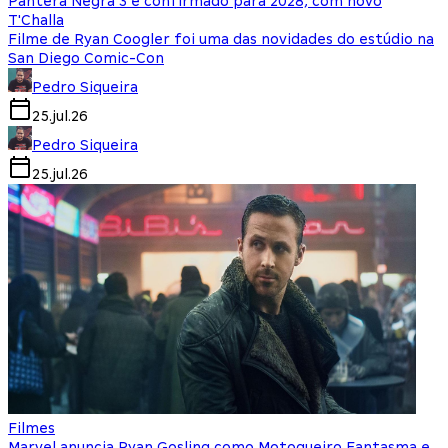
Pantera Negra 3 é confirmado para 2028, com novo
T'Challa
Filme de Ryan Coogler foi uma das novidades do estúdio na
San Diego Comic-Con
Pedro Siqueira
25.jul.26
Pedro Siqueira
25.jul.26
Filmes
Marvel anuncia Ryan Gosling como Motoqueiro Fantasma e