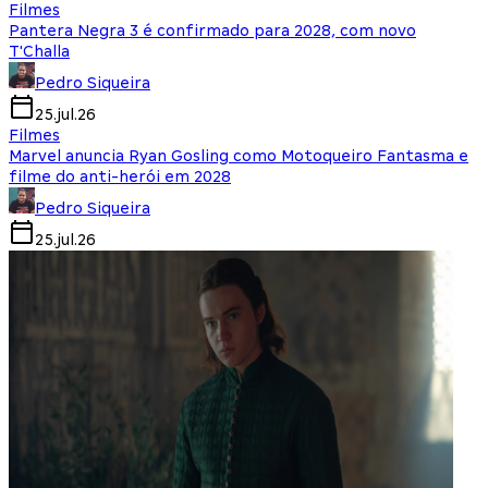
Filmes
Pantera Negra 3 é confirmado para 2028, com novo
T'Challa
Pedro Siqueira
25.jul.26
Filmes
Marvel anuncia Ryan Gosling como Motoqueiro Fantasma e
filme do anti-herói em 2028
Pedro Siqueira
25.jul.26