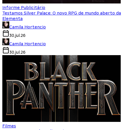
Informe Publicitário
Testamos Silver Palace: O novo RPG de mundo aberto da
Elementa
Camila Hortencio
30.jul.26
Camila Hortencio
30.jul.26
Filmes