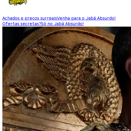
Achados e preços surreais
Venha para o Jabá Absurdo!
Ofertas secretas?
Só no Jabá Absurdo!