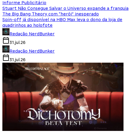
Informe Publicitário
Stuart Não Consegue Salvar o Universo expande a franquia
The Big Bang Theory com “herói” inesperado
Spin-off já disponível na HBO Max leva o dono da loja de
quadrinhos ao holofote
Redação NerdBunker
31.jul.26
Redação NerdBunker
31.jul.26