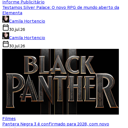
Informe Publicitário
Testamos Silver Palace: O novo RPG de mundo aberto da
Elementa
Camila Hortencio
30.jul.26
Camila Hortencio
30.jul.26
Filmes
Pantera Negra 3 é confirmado para 2028, com novo