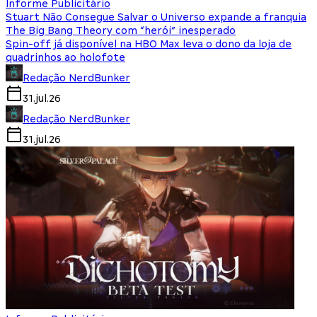
Informe Publicitário
Stuart Não Consegue Salvar o Universo expande a franquia
The Big Bang Theory com “herói” inesperado
Spin-off já disponível na HBO Max leva o dono da loja de
quadrinhos ao holofote
Redação NerdBunker
31.jul.26
Redação NerdBunker
31.jul.26