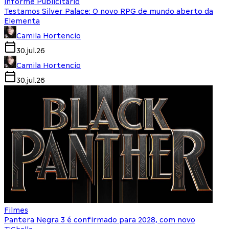
Informe Publicitário
Testamos Silver Palace: O novo RPG de mundo aberto da
Elementa
Camila Hortencio
30.jul.26
Camila Hortencio
30.jul.26
Filmes
Pantera Negra 3 é confirmado para 2028, com novo