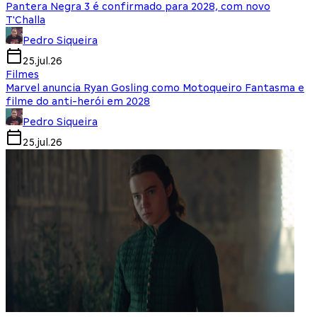
Pantera Negra 3 é confirmado para 2028, com novo
T'Challa
Pedro Siqueira
25.jul.26
Filmes
Marvel anuncia Ryan Gosling como Motoqueiro Fantasma e
filme do anti-herói em 2028
Pedro Siqueira
25.jul.26