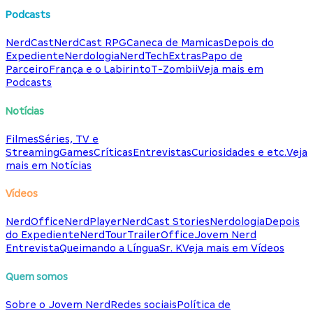
Podcasts
NerdCast
NerdCast RPG
Caneca de Mamicas
Depois do
Expediente
Nerdologia
NerdTech
Extras
Papo de
Parceiro
França e o Labirinto
T-Zombii
Veja mais em
Podcasts
Notícias
Filmes
Séries, TV e
Streaming
Games
Críticas
Entrevistas
Curiosidades e etc.
Veja
mais em Notícias
Vídeos
NerdOffice
NerdPlayer
NerdCast Stories
Nerdologia
Depois
do Expediente
NerdTour
TrailerOffice
Jovem Nerd
Entrevista
Queimando a Língua
Sr. K
Veja mais em Vídeos
Quem somos
Sobre o Jovem Nerd
Redes sociais
Política de