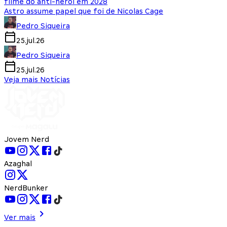
filme do anti-herói em 2028
Astro assume papel que foi de Nicolas Cage
Pedro Siqueira
25.jul.26
Pedro Siqueira
25.jul.26
Veja mais Notícias
Jovem Nerd
Azaghal
NerdBunker
Ver mais