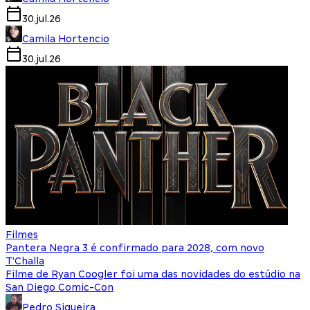
30.jul.26
Camila Hortencio
30.jul.26
Filmes
Pantera Negra 3 é confirmado para 2028, com novo
T'Challa
Filme de Ryan Coogler foi uma das novidades do estúdio na
San Diego Comic-Con
Pedro Siqueira