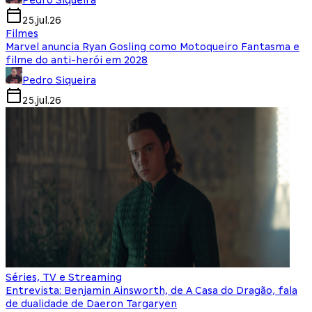
Pedro Siqueira
25.jul.26
Filmes
Marvel anuncia Ryan Gosling como Motoqueiro Fantasma e
filme do anti-herói em 2028
Pedro Siqueira
25.jul.26
Séries, TV e Streaming
Entrevista: Benjamin Ainsworth, de A Casa do Dragão, fala
de dualidade de Daeron Targaryen