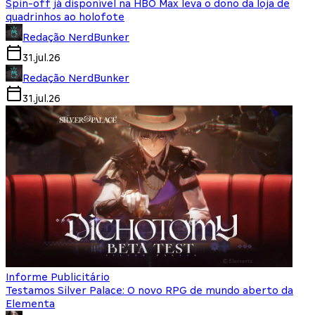
Spin-off já disponível na HBO Max leva o dono da loja de
quadrinhos ao holofote
Redação NerdBunker
31.jul.26
Redação NerdBunker
31.jul.26
Informe Publicitário
Testamos Silver Palace: O novo RPG de mundo aberto da
Elementa