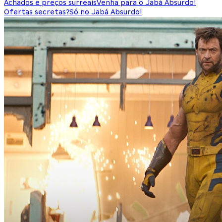
Achados e preços surreais
Venha para o Jabá Absurdo!
Ofertas secretas?
Só no Jabá Absurdo!