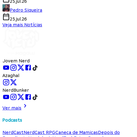
25.jul.26
Pedro Siqueira
25.jul.26
Veja mais Notícias
Jovem Nerd
Azaghal
NerdBunker
Ver mais
Podcasts
NerdCast
NerdCast RPG
Caneca de Mamicas
Depois do