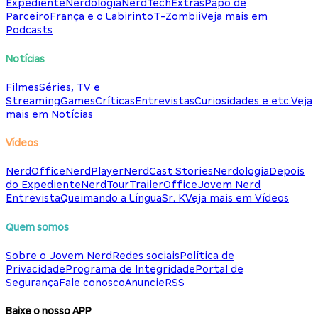
Expediente
Nerdologia
NerdTech
Extras
Papo de
Parceiro
França e o Labirinto
T-Zombii
Veja mais em
Podcasts
Notícias
Filmes
Séries, TV e
Streaming
Games
Críticas
Entrevistas
Curiosidades e etc.
Veja
mais em Notícias
Vídeos
NerdOffice
NerdPlayer
NerdCast Stories
Nerdologia
Depois
do Expediente
NerdTour
TrailerOffice
Jovem Nerd
Entrevista
Queimando a Língua
Sr. K
Veja mais em Vídeos
Quem somos
Sobre o Jovem Nerd
Redes sociais
Política de
Privacidade
Programa de Integridade
Portal de
Segurança
Fale conosco
Anuncie
RSS
Baixe o nosso APP