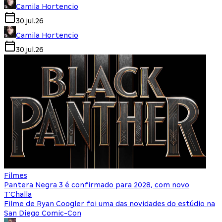
Camila Hortencio
30.jul.26
Camila Hortencio
30.jul.26
Filmes
Pantera Negra 3 é confirmado para 2028, com novo
T'Challa
Filme de Ryan Coogler foi uma das novidades do estúdio na
San Diego Comic-Con