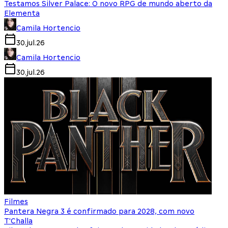
Testamos Silver Palace: O novo RPG de mundo aberto da
Elementa
Camila Hortencio
30.jul.26
Camila Hortencio
30.jul.26
Filmes
Pantera Negra 3 é confirmado para 2028, com novo
T'Challa