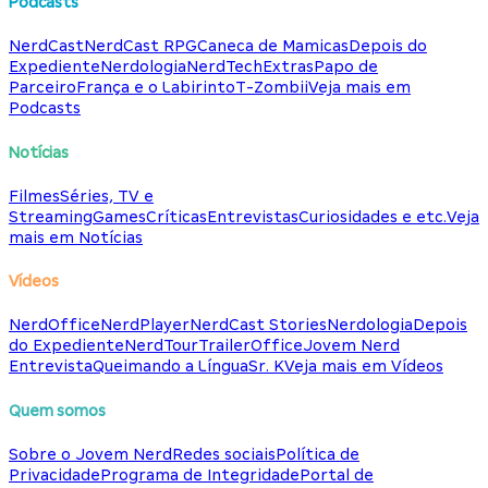
Podcasts
NerdCast
NerdCast RPG
Caneca de Mamicas
Depois do
Expediente
Nerdologia
NerdTech
Extras
Papo de
Parceiro
França e o Labirinto
T-Zombii
Veja mais em
Podcasts
Notícias
Filmes
Séries, TV e
Streaming
Games
Críticas
Entrevistas
Curiosidades e etc.
Veja
mais em Notícias
Vídeos
NerdOffice
NerdPlayer
NerdCast Stories
Nerdologia
Depois
do Expediente
NerdTour
TrailerOffice
Jovem Nerd
Entrevista
Queimando a Língua
Sr. K
Veja mais em Vídeos
Quem somos
Sobre o Jovem Nerd
Redes sociais
Política de
Privacidade
Programa de Integridade
Portal de