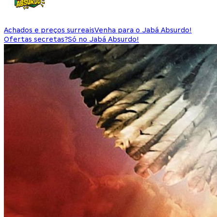
Achados e preços surreais
Venha para o Jabá Absurdo!
Ofertas secretas?
Só no Jabá Absurdo!