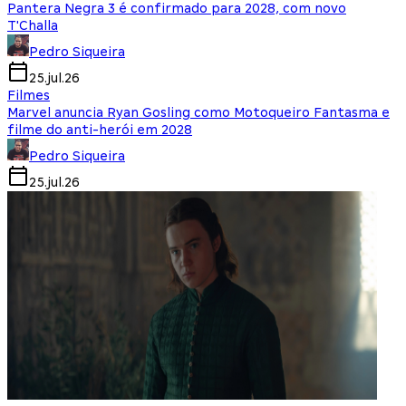
Pantera Negra 3 é confirmado para 2028, com novo
T'Challa
Pedro Siqueira
25.jul.26
Filmes
Marvel anuncia Ryan Gosling como Motoqueiro Fantasma e
filme do anti-herói em 2028
Pedro Siqueira
25.jul.26