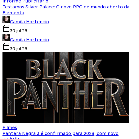
Informe Publicitário
Testamos Silver Palace: O novo RPG de mundo aberto da
Elementa
Camila Hortencio
30.jul.26
Camila Hortencio
30.jul.26
Filmes
Pantera Negra 3 é confirmado para 2028, com novo