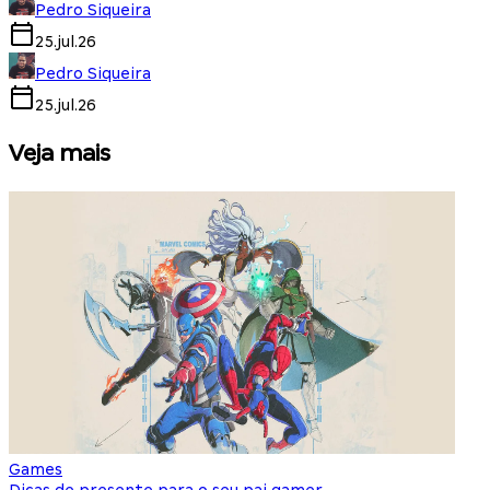
Pedro Siqueira
25.jul.26
Pedro Siqueira
25.jul.26
Veja mais
Games
S
Dicas de presente para o seu pai gamer
E