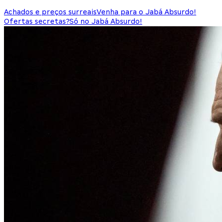
Achados e preços surreais
Venha para o Jabá Absurdo!
Ofertas secretas?
Só no Jabá Absurdo!