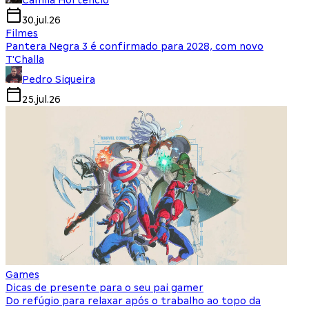
Camila Hortencio
30.jul.26
Filmes
Pantera Negra 3 é confirmado para 2028, com novo
T'Challa
Pedro Siqueira
25.jul.26
Games
Dicas de presente para o seu pai gamer
Do refúgio para relaxar após o trabalho ao topo da