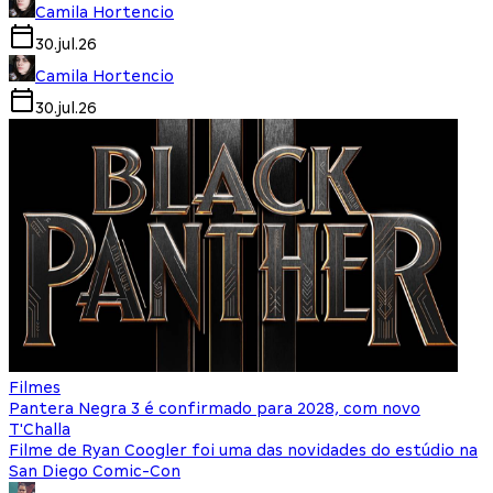
Camila Hortencio
30.jul.26
Camila Hortencio
30.jul.26
Filmes
Pantera Negra 3 é confirmado para 2028, com novo
T'Challa
Filme de Ryan Coogler foi uma das novidades do estúdio na
San Diego Comic-Con