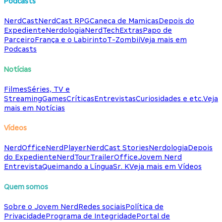
Podcasts
NerdCast
NerdCast RPG
Caneca de Mamicas
Depois do
Expediente
Nerdologia
NerdTech
Extras
Papo de
Parceiro
França e o Labirinto
T-Zombii
Veja mais em
Podcasts
Notícias
Filmes
Séries, TV e
Streaming
Games
Críticas
Entrevistas
Curiosidades e etc.
Veja
mais em Notícias
Vídeos
NerdOffice
NerdPlayer
NerdCast Stories
Nerdologia
Depois
do Expediente
NerdTour
TrailerOffice
Jovem Nerd
Entrevista
Queimando a Língua
Sr. K
Veja mais em Vídeos
Quem somos
Sobre o Jovem Nerd
Redes sociais
Política de
Privacidade
Programa de Integridade
Portal de