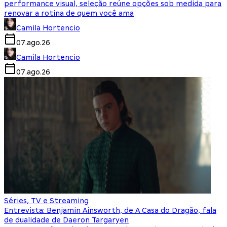
performance visual, seleção reúne opções sob medida para
renovar a rotina de quem você ama
Camila Hortencio
07.ago.26
Camila Hortencio
07.ago.26
Séries, TV e Streaming
Entrevista: Benjamin Ainsworth, de A Casa do Dragão, fala
de dualidade de Daeron Targaryen