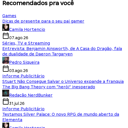
Recomendados pra você
Games
Dicas de presente para o seu pai gamer
Camila Hortencio
07.ago.26
Séries, TV e Streaming
Entrevista: Benjamin Ainsworth, de A Casa do Dragão, fala
de dualidade de Daeron Targaryen
Pedro Siqueira
03.ago.26
Informe Publicitário
Stuart Não Consegue Salvar o Universo expande a franquia
The Big Bang Theory com “herói” inesperado
Redação NerdBunker
31.jul.26
Informe Publicitário
Testamos Silver Palace: O novo RPG de mundo aberto da
Elementa