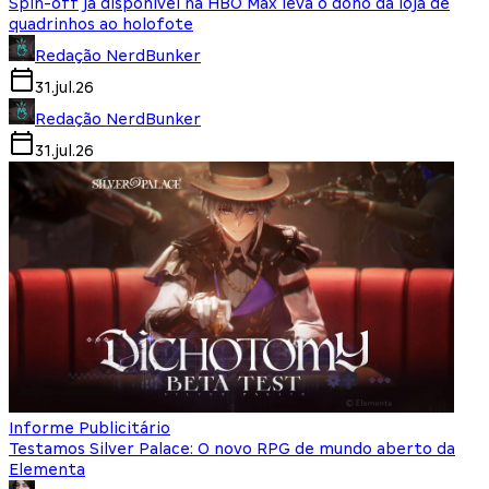
Spin-off já disponível na HBO Max leva o dono da loja de
quadrinhos ao holofote
Redação NerdBunker
31.jul.26
Redação NerdBunker
31.jul.26
Informe Publicitário
Testamos Silver Palace: O novo RPG de mundo aberto da
Elementa