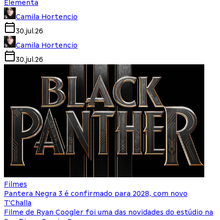
Elementa
Camila Hortencio
30.jul.26
Camila Hortencio
30.jul.26
Filmes
Pantera Negra 3 é confirmado para 2028, com novo
T'Challa
Filme de Ryan Coogler foi uma das novidades do estúdio na