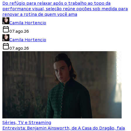
Do refúgio para relaxar após o trabalho ao topo da
performance visual, seleção reúne opções sob medida para
renovar a rotina de quem você ama
Camila Hortencio
07.ago.26
Camila Hortencio
07.ago.26
Séries, TV e Streaming
Entrevista: Benjamin Ainsworth, de A Casa do Dragão, fala