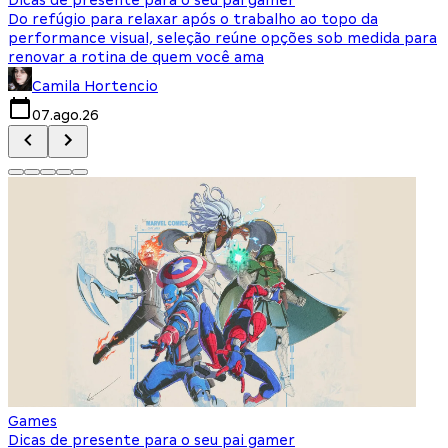
Do refúgio para relaxar após o trabalho ao topo da
d
performance visual, seleção reúne opções sob medida para
J
renovar a rotina de quem você ama
s
Camila Hortencio
07.ago.26
Games
Dicas de presente para o seu pai gamer