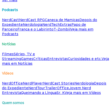
Podcasts
NerdCast
NerdCast RPG
Caneca de Mamicas
Depois do
Expediente
Nerdologia
NerdTech
Extras
Papo de
Parceiro
França e o Labirinto
T-Zombii
Veja mais em
Podcasts
Notícias
Filmes
Séries, TV e
Streaming
Games
Críticas
Entrevistas
Curiosidades e etc.
Veja
mais em Notícias
Vídeos
NerdOffice
NerdPlayer
NerdCast Stories
Nerdologia
Depois
do Expediente
NerdTour
TrailerOffice
Jovem Nerd
Entrevista
Queimando a Língua
Sr. K
Veja mais em Vídeos
Quem somos