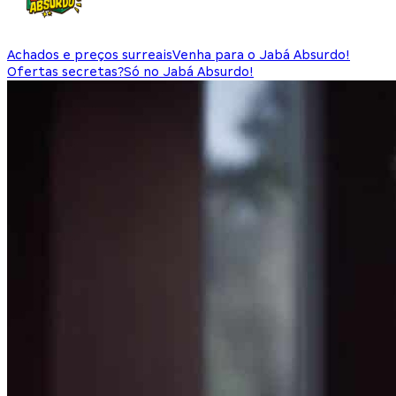
Achados e preços surreais
Venha para o Jabá Absurdo!
Ofertas secretas?
Só no Jabá Absurdo!