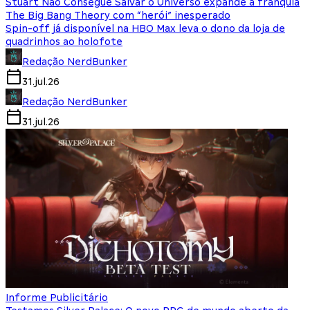
Stuart Não Consegue Salvar o Universo expande a franquia
The Big Bang Theory com “herói” inesperado
Spin-off já disponível na HBO Max leva o dono da loja de
quadrinhos ao holofote
Redação NerdBunker
31.jul.26
Redação NerdBunker
31.jul.26
Informe Publicitário