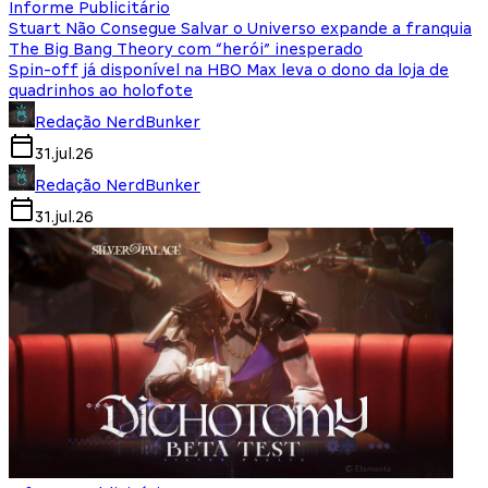
Informe Publicitário
Stuart Não Consegue Salvar o Universo expande a franquia
The Big Bang Theory com “herói” inesperado
Spin-off já disponível na HBO Max leva o dono da loja de
quadrinhos ao holofote
Redação NerdBunker
31.jul.26
Redação NerdBunker
31.jul.26