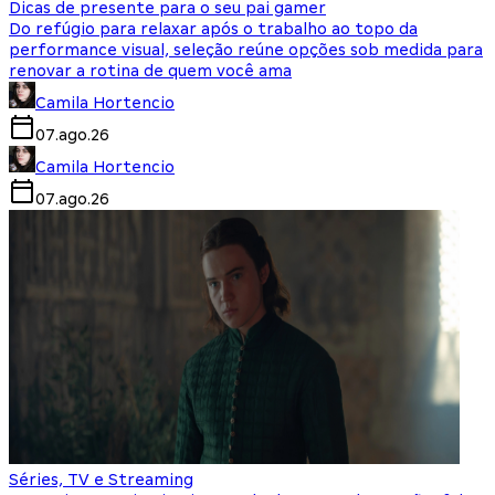
Dicas de presente para o seu pai gamer
Do refúgio para relaxar após o trabalho ao topo da
performance visual, seleção reúne opções sob medida para
renovar a rotina de quem você ama
Camila Hortencio
07.ago.26
Camila Hortencio
07.ago.26
Séries, TV e Streaming