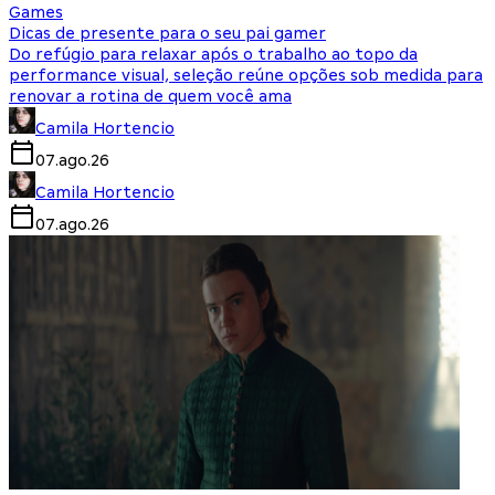
Games
Dicas de presente para o seu pai gamer
Do refúgio para relaxar após o trabalho ao topo da
performance visual, seleção reúne opções sob medida para
renovar a rotina de quem você ama
Camila Hortencio
07.ago.26
Camila Hortencio
07.ago.26