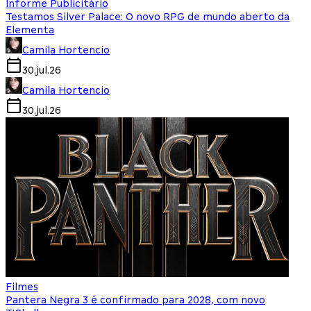
Informe Publicitário
Testamos Silver Palace: O novo RPG de mundo aberto da
Elementa
Camila Hortencio
30.jul.26
Camila Hortencio
30.jul.26
Filmes
Pantera Negra 3 é confirmado para 2028, com novo