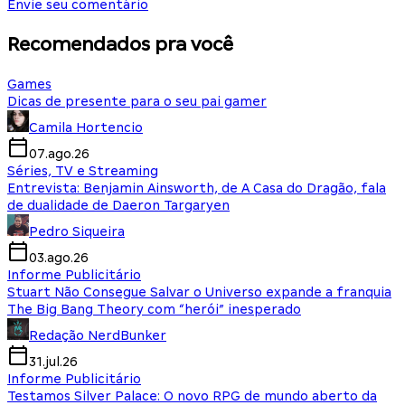
Envie seu comentário
Recomendados pra você
Games
Dicas de presente para o seu pai gamer
Camila Hortencio
07.ago.26
Séries, TV e Streaming
Entrevista: Benjamin Ainsworth, de A Casa do Dragão, fala
de dualidade de Daeron Targaryen
Pedro Siqueira
03.ago.26
Informe Publicitário
Stuart Não Consegue Salvar o Universo expande a franquia
The Big Bang Theory com “herói” inesperado
Redação NerdBunker
31.jul.26
Informe Publicitário
Testamos Silver Palace: O novo RPG de mundo aberto da