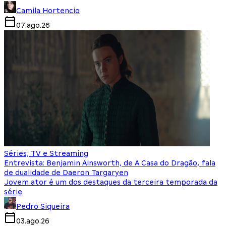
Camila Hortencio
07.ago.26
Séries, TV e Streaming
Entrevista: Benjamin Ainsworth, de A Casa do Dragão, fala
de dualidade de Daeron Targaryen
Jovem ator é um dos destaques da terceira temporada da
série
Pedro Siqueira
03.ago.26