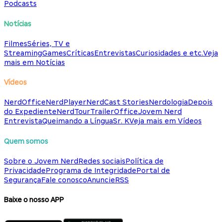
Podcasts
Notícias
Filmes
Séries, TV e
Streaming
Games
Críticas
Entrevistas
Curiosidades e etc.
Veja
mais em Notícias
Vídeos
NerdOffice
NerdPlayer
NerdCast Stories
Nerdologia
Depois
do Expediente
NerdTour
TrailerOffice
Jovem Nerd
Entrevista
Queimando a Língua
Sr. K
Veja mais em Vídeos
Quem somos
Sobre o Jovem Nerd
Redes sociais
Política de
Privacidade
Programa de Integridade
Portal de
Segurança
Fale conosco
Anuncie
RSS
Baixe o nosso APP