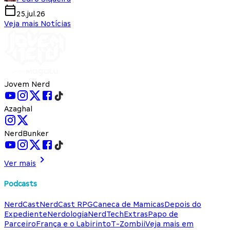
25.jul.26
Veja mais Notícias
Jovem Nerd
Azaghal
NerdBunker
Ver mais
Podcasts
NerdCast
NerdCast RPG
Caneca de Mamicas
Depois do
Expediente
Nerdologia
NerdTech
Extras
Papo de
Parceiro
França e o Labirinto
T-Zombii
Veja mais em