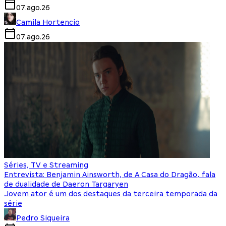
07.ago.26
Camila Hortencio
07.ago.26
Séries, TV e Streaming
Entrevista: Benjamin Ainsworth, de A Casa do Dragão, fala
de dualidade de Daeron Targaryen
Jovem ator é um dos destaques da terceira temporada da
série
Pedro Siqueira