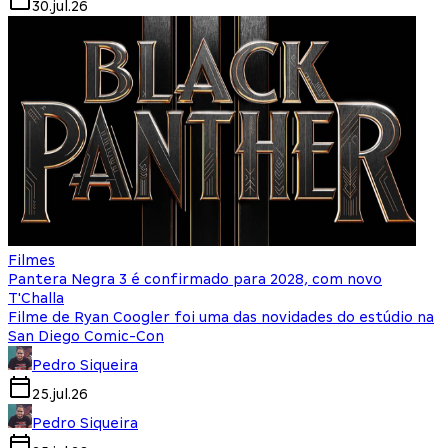
30.jul.26
Filmes
Pantera Negra 3 é confirmado para 2028, com novo
T'Challa
Filme de Ryan Coogler foi uma das novidades do estúdio na
San Diego Comic-Con
Pedro Siqueira
25.jul.26
Pedro Siqueira