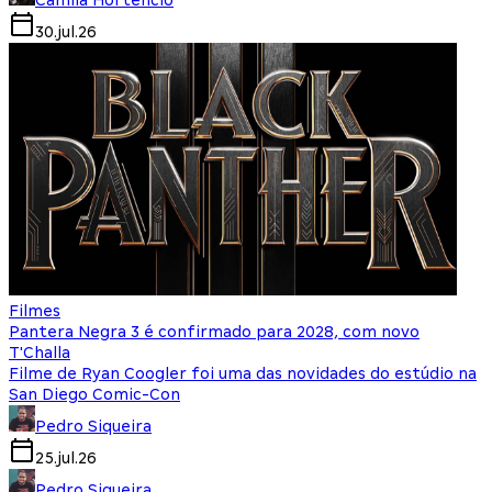
30.jul.26
Filmes
Pantera Negra 3 é confirmado para 2028, com novo
T'Challa
Filme de Ryan Coogler foi uma das novidades do estúdio na
San Diego Comic-Con
Pedro Siqueira
25.jul.26
Pedro Siqueira