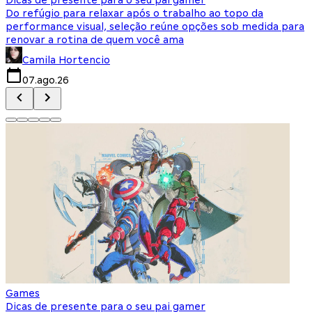
Do refúgio para relaxar após o trabalho ao topo da
d
performance visual, seleção reúne opções sob medida para
J
renovar a rotina de quem você ama
s
Camila Hortencio
07.ago.26
Games
Dicas de presente para o seu pai gamer