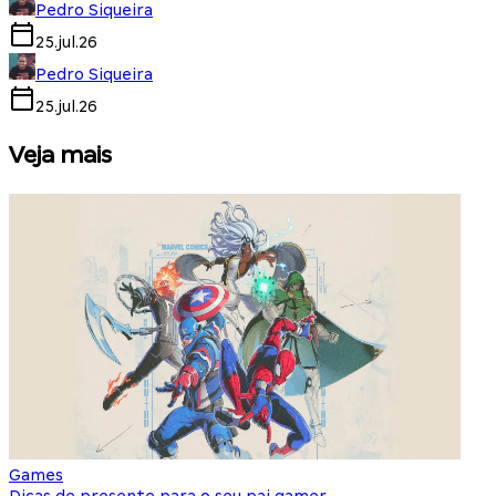
Pedro Siqueira
25.jul.26
Pedro Siqueira
25.jul.26
Veja mais
Games
S
Dicas de presente para o seu pai gamer
E