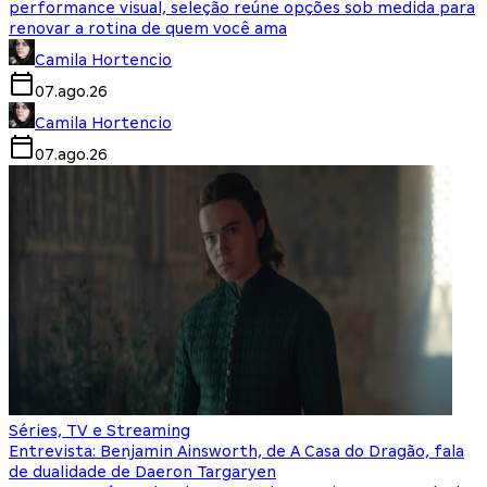
performance visual, seleção reúne opções sob medida para
renovar a rotina de quem você ama
Camila Hortencio
07.ago.26
Camila Hortencio
07.ago.26
Séries, TV e Streaming
Entrevista: Benjamin Ainsworth, de A Casa do Dragão, fala
de dualidade de Daeron Targaryen