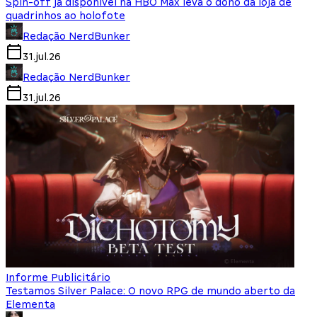
Spin-off já disponível na HBO Max leva o dono da loja de
quadrinhos ao holofote
Redação NerdBunker
31.jul.26
Redação NerdBunker
31.jul.26
Informe Publicitário
Testamos Silver Palace: O novo RPG de mundo aberto da
Elementa