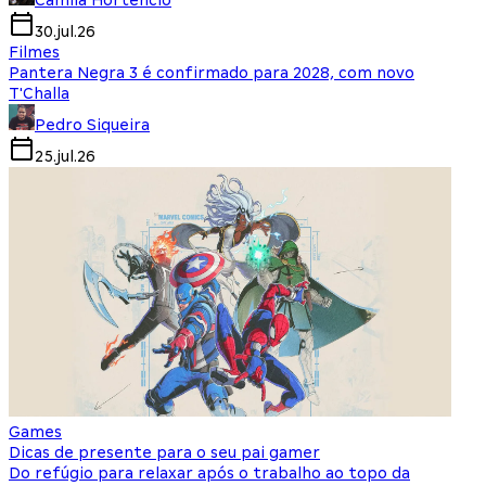
Camila Hortencio
30.jul.26
Filmes
Pantera Negra 3 é confirmado para 2028, com novo
T'Challa
Pedro Siqueira
25.jul.26
Games
Dicas de presente para o seu pai gamer
Do refúgio para relaxar após o trabalho ao topo da