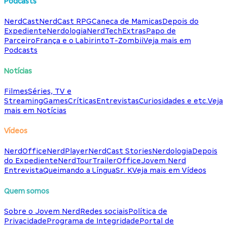
Podcasts
NerdCast
NerdCast RPG
Caneca de Mamicas
Depois do
Expediente
Nerdologia
NerdTech
Extras
Papo de
Parceiro
França e o Labirinto
T-Zombii
Veja mais em
Podcasts
Notícias
Filmes
Séries, TV e
Streaming
Games
Críticas
Entrevistas
Curiosidades e etc.
Veja
mais em Notícias
Vídeos
NerdOffice
NerdPlayer
NerdCast Stories
Nerdologia
Depois
do Expediente
NerdTour
TrailerOffice
Jovem Nerd
Entrevista
Queimando a Língua
Sr. K
Veja mais em Vídeos
Quem somos
Sobre o Jovem Nerd
Redes sociais
Política de
Privacidade
Programa de Integridade
Portal de