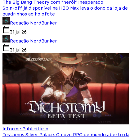
The Big Bang Theory com “herói” inesperado
Spin-off já disponível na HBO Max leva o dono da loja de
quadrinhos ao holofote
Redação NerdBunker
31.jul.26
Redação NerdBunker
31.jul.26
Informe Publicitário
Testamos Silver Palace: O novo RPG de mundo aberto da