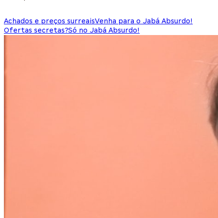
Achados e preços surreais
Venha para o Jabá Absurdo!
Ofertas secretas?
Só no Jabá Absurdo!