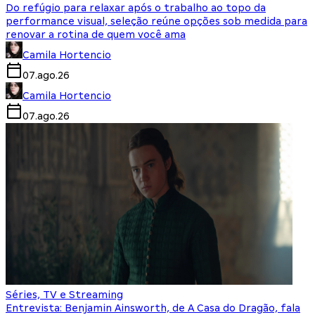
Do refúgio para relaxar após o trabalho ao topo da
performance visual, seleção reúne opções sob medida para
renovar a rotina de quem você ama
Camila Hortencio
07.ago.26
Camila Hortencio
07.ago.26
Séries, TV e Streaming
Entrevista: Benjamin Ainsworth, de A Casa do Dragão, fala