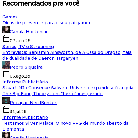
Recomendados pra você
Games
Dicas de presente para o seu pai gamer
Camila Hortencio
07.ago.26
Séries, TV e Streaming
Entrevista: Benjamin Ainsworth, de A Casa do Dragão, fala
de dualidade de Daeron Targaryen
Pedro Siqueira
03.ago.26
Informe Publicitário
Stuart Não Consegue Salvar o Universo expande a franquia
The Big Bang Theory com “herói” inesperado
Redação NerdBunker
31.jul.26
Informe Publicitário
Testamos Silver Palace: O novo RPG de mundo aberto da
Elementa