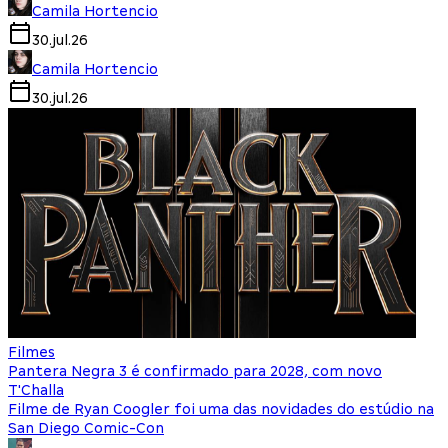
Camila Hortencio
30.jul.26
Camila Hortencio
30.jul.26
Filmes
Pantera Negra 3 é confirmado para 2028, com novo
T'Challa
Filme de Ryan Coogler foi uma das novidades do estúdio na
San Diego Comic-Con