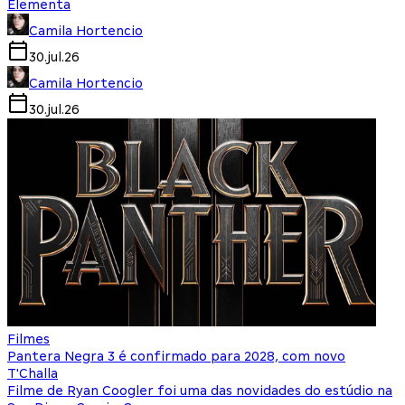
Elementa
Camila Hortencio
30.jul.26
Camila Hortencio
30.jul.26
Filmes
Pantera Negra 3 é confirmado para 2028, com novo
T'Challa
Filme de Ryan Coogler foi uma das novidades do estúdio na