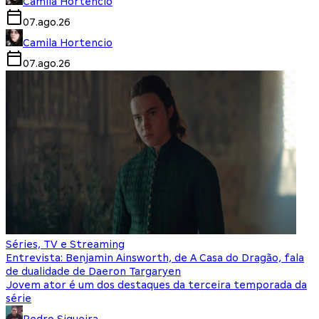
Camila Hortencio
07.ago.26
Camila Hortencio
07.ago.26
Séries, TV e Streaming
Entrevista: Benjamin Ainsworth, de A Casa do Dragão, fala
de dualidade de Daeron Targaryen
Jovem ator é um dos destaques da terceira temporada da
série
Pedro Siqueira