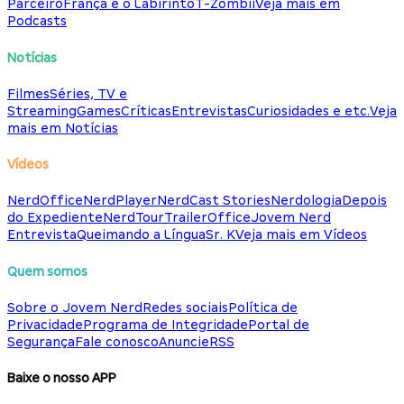
Parceiro
França e o Labirinto
T-Zombii
Veja mais em
Podcasts
Notícias
Filmes
Séries, TV e
Streaming
Games
Críticas
Entrevistas
Curiosidades e etc.
Veja
mais em Notícias
Vídeos
NerdOffice
NerdPlayer
NerdCast Stories
Nerdologia
Depois
do Expediente
NerdTour
TrailerOffice
Jovem Nerd
Entrevista
Queimando a Língua
Sr. K
Veja mais em Vídeos
Quem somos
Sobre o Jovem Nerd
Redes sociais
Política de
Privacidade
Programa de Integridade
Portal de
Segurança
Fale conosco
Anuncie
RSS
Baixe o nosso APP