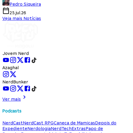
Pedro Siqueira
25.jul.26
Veja mais Notícias
Jovem Nerd
Azaghal
NerdBunker
Ver mais
Podcasts
NerdCast
NerdCast RPG
Caneca de Mamicas
Depois do
Expediente
Nerdologia
NerdTech
Extras
Papo de