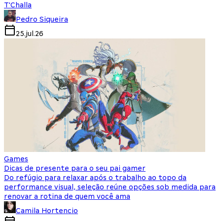
T'Challa
Pedro Siqueira
25.jul.26
Games
Dicas de presente para o seu pai gamer
Do refúgio para relaxar após o trabalho ao topo da
performance visual, seleção reúne opções sob medida para
renovar a rotina de quem você ama
Camila Hortencio