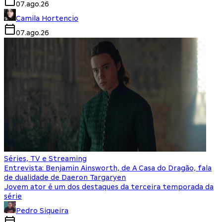
07.ago.26
Camila Hortencio
07.ago.26
Séries, TV e Streaming
Entrevista: Benjamin Ainsworth, de A Casa do Dragão, fala
de dualidade de Daeron Targaryen
Jovem ator é um dos destaques da terceira temporada da
série
Pedro Siqueira