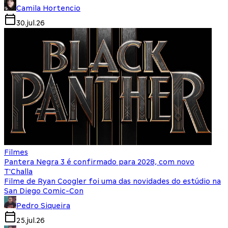
Camila Hortencio
30.jul.26
Filmes
Pantera Negra 3 é confirmado para 2028, com novo
T'Challa
Filme de Ryan Coogler foi uma das novidades do estúdio na
San Diego Comic-Con
Pedro Siqueira
25.jul.26