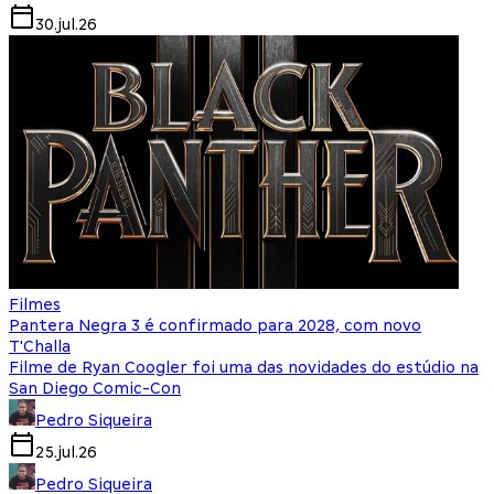
30.jul.26
Filmes
Pantera Negra 3 é confirmado para 2028, com novo
T'Challa
Filme de Ryan Coogler foi uma das novidades do estúdio na
San Diego Comic-Con
Pedro Siqueira
25.jul.26
Pedro Siqueira