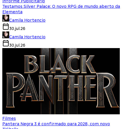
Informe Publicitário
Testamos Silver Palace: O novo RPG de mundo aberto da
Elementa
Camila Hortencio
30.jul.26
Camila Hortencio
30.jul.26
Filmes
Pantera Negra 3 é confirmado para 2028, com novo