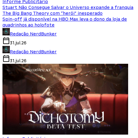
Informe Publicitário
Stuart Não Consegue Salvar o Universo expande a franquia
The Big Bang Theory com “herói” inesperado
Spin-off já disponível na HBO Max leva o dono da loja de
quadrinhos ao holofote
Redação NerdBunker
31.jul.26
Redação NerdBunker
31.jul.26