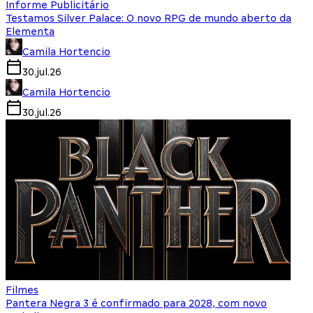
Informe Publicitário
Testamos Silver Palace: O novo RPG de mundo aberto da
Elementa
Camila Hortencio
30.jul.26
Camila Hortencio
30.jul.26
Filmes
Pantera Negra 3 é confirmado para 2028, com novo