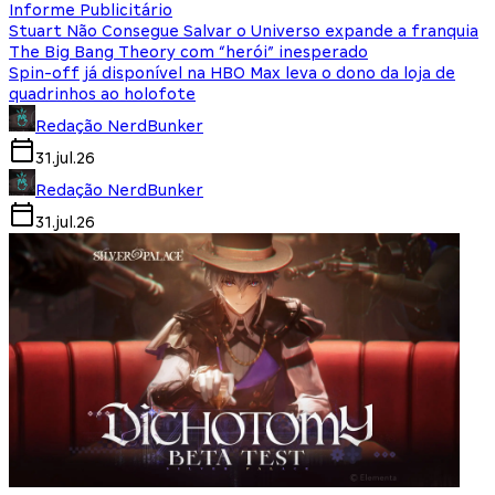
Informe Publicitário
Stuart Não Consegue Salvar o Universo expande a franquia
The Big Bang Theory com “herói” inesperado
Spin-off já disponível na HBO Max leva o dono da loja de
quadrinhos ao holofote
Redação NerdBunker
31.jul.26
Redação NerdBunker
31.jul.26