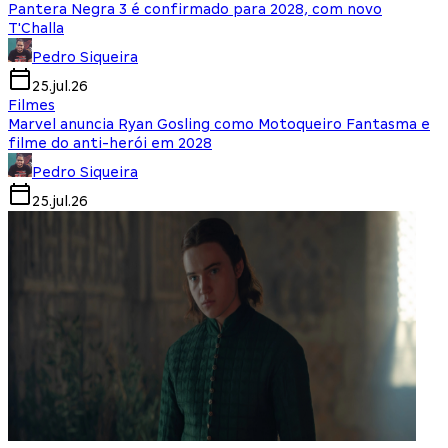
Pantera Negra 3 é confirmado para 2028, com novo
T'Challa
Pedro Siqueira
25.jul.26
Filmes
Marvel anuncia Ryan Gosling como Motoqueiro Fantasma e
filme do anti-herói em 2028
Pedro Siqueira
25.jul.26