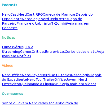
Podcasts
NerdCast
NerdCast RPG
Caneca de Mamicas
Depois do
Expediente
Nerdologia
NerdTech
Extras
Papo de
Parceiro
França e o Labirinto
T-Zombii
Veja mais em
Podcasts
Notícias
Filmes
Séries, TV e
Streaming
Games
Críticas
Entrevistas
Curiosidades e etc.
Veja
mais em Notícias
Vídeos
NerdOffice
NerdPlayer
NerdCast Stories
Nerdologia
Depois
do Expediente
NerdTour
TrailerOffice
Jovem Nerd
Entrevista
Queimando a Língua
Sr. K
Veja mais em Vídeos
Quem somos
Sobre o Jovem Nerd
Redes sociais
Política de