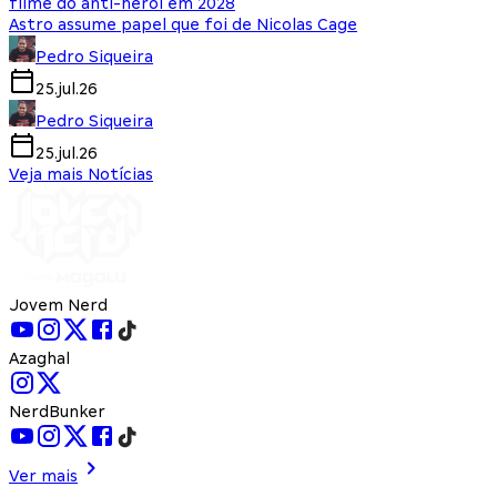
filme do anti-herói em 2028
Astro assume papel que foi de Nicolas Cage
Pedro Siqueira
25.jul.26
Pedro Siqueira
25.jul.26
Veja mais Notícias
Jovem Nerd
Azaghal
NerdBunker
Ver mais