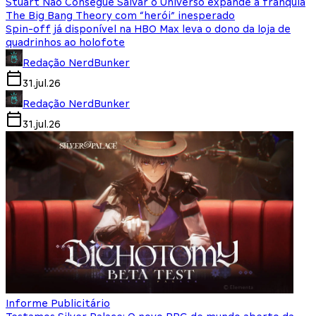
Stuart Não Consegue Salvar o Universo expande a franquia
The Big Bang Theory com “herói” inesperado
Spin-off já disponível na HBO Max leva o dono da loja de
quadrinhos ao holofote
Redação NerdBunker
31.jul.26
Redação NerdBunker
31.jul.26
Informe Publicitário