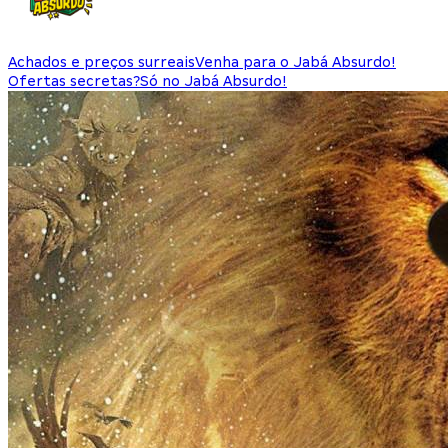
Achados e preços surreais
Venha para o Jabá Absurdo!
Ofertas secretas?
Só no Jabá Absurdo!