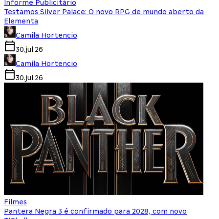
Informe Publicitário
Testamos Silver Palace: O novo RPG de mundo aberto da
Elementa
Camila Hortencio
30.jul.26
Camila Hortencio
30.jul.26
Filmes
Pantera Negra 3 é confirmado para 2028, com novo