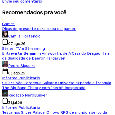
Envie seu comentário
Recomendados pra você
Games
Dicas de presente para o seu pai gamer
Camila Hortencio
07.ago.26
Séries, TV e Streaming
Entrevista: Benjamin Ainsworth, de A Casa do Dragão, fala
de dualidade de Daeron Targaryen
Pedro Siqueira
03.ago.26
Informe Publicitário
Stuart Não Consegue Salvar o Universo expande a franquia
The Big Bang Theory com “herói” inesperado
Redação NerdBunker
31.jul.26
Informe Publicitário
Testamos Silver Palace: O novo RPG de mundo aberto da