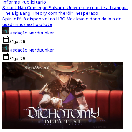
Informe Publicitário
Stuart Não Consegue Salvar o Universo expande a franquia
The Big Bang Theory com “herói” inesperado
Spin-off já disponível na HBO Max leva o dono da loja de
quadrinhos ao holofote
Redação NerdBunker
31.jul.26
Redação NerdBunker
31.jul.26