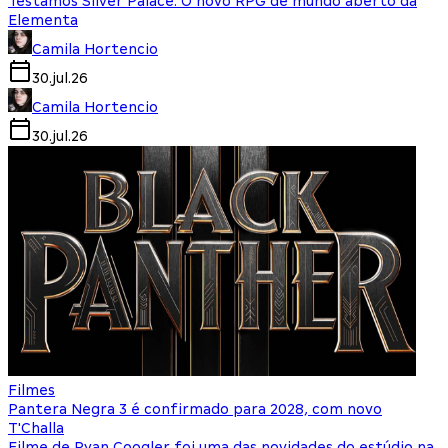
Testamos Silver Palace: O novo RPG de mundo aberto da
Elementa
Camila Hortencio
30.jul.26
Camila Hortencio
30.jul.26
Filmes
Pantera Negra 3 é confirmado para 2028, com novo
T'Challa
Filme de Ryan Coogler foi uma das novidades do estúdio na