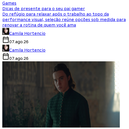
Games
Dicas de presente para o seu pai gamer
Do refúgio para relaxar após o trabalho ao topo da
performance visual, seleção reúne opções sob medida para
renovar a rotina de quem você ama
Camila Hortencio
07.ago.26
Camila Hortencio
07.ago.26