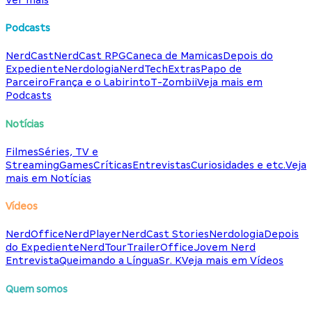
Podcasts
NerdCast
NerdCast RPG
Caneca de Mamicas
Depois do
Expediente
Nerdologia
NerdTech
Extras
Papo de
Parceiro
França e o Labirinto
T-Zombii
Veja mais em
Podcasts
Notícias
Filmes
Séries, TV e
Streaming
Games
Críticas
Entrevistas
Curiosidades e etc.
Veja
mais em Notícias
Vídeos
NerdOffice
NerdPlayer
NerdCast Stories
Nerdologia
Depois
do Expediente
NerdTour
TrailerOffice
Jovem Nerd
Entrevista
Queimando a Língua
Sr. K
Veja mais em Vídeos
Quem somos