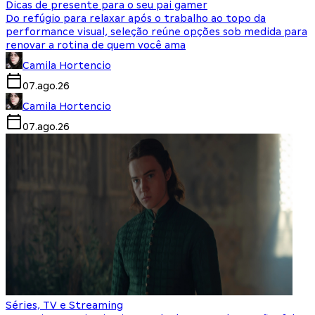
Dicas de presente para o seu pai gamer
Do refúgio para relaxar após o trabalho ao topo da
performance visual, seleção reúne opções sob medida para
renovar a rotina de quem você ama
Camila Hortencio
07.ago.26
Camila Hortencio
07.ago.26
Séries, TV e Streaming