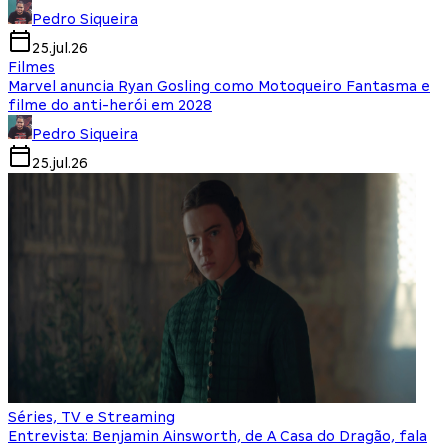
Pedro Siqueira
25.jul.26
Filmes
Marvel anuncia Ryan Gosling como Motoqueiro Fantasma e
filme do anti-herói em 2028
Pedro Siqueira
25.jul.26
Séries, TV e Streaming
Entrevista: Benjamin Ainsworth, de A Casa do Dragão, fala