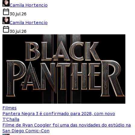
Camila Hortencio
30.jul.26
Camila Hortencio
30.jul.26
Filmes
Pantera Negra 3 é confirmado para 2028, com novo
T'Challa
Filme de Ryan Coogler foi uma das novidades do estúdio na
San Diego Comic-Con