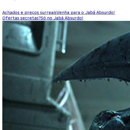
Achados e preços surreais
Venha para o Jabá Absurdo!
Ofertas secretas?
Só no Jabá Absurdo!