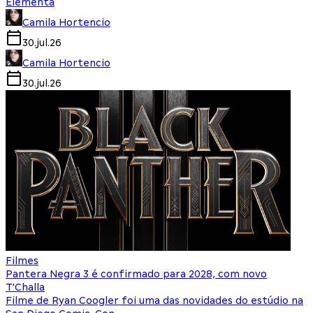
Elementa
Camila Hortencio
30.jul.26
Camila Hortencio
30.jul.26
Filmes
Pantera Negra 3 é confirmado para 2028, com novo
T'Challa
Filme de Ryan Coogler foi uma das novidades do estúdio na