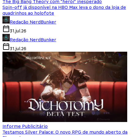
The Big Bang Theory com “herói” inesperado
Spin-off já disponível na HBO Max leva o dono da loja de
quadrinhos ao holofote
Redação NerdBunker
31.jul.26
Redação NerdBunker
31.jul.26
Informe Publicitário
Testamos Silver Palace: O novo RPG de mundo aberto da