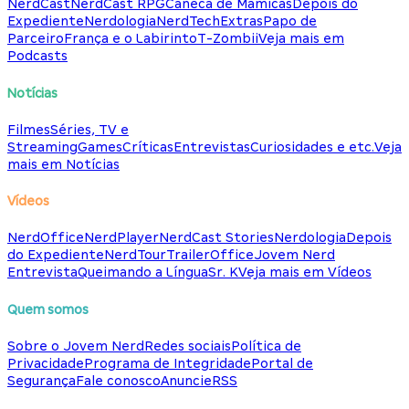
NerdCast
NerdCast RPG
Caneca de Mamicas
Depois do
Expediente
Nerdologia
NerdTech
Extras
Papo de
Parceiro
França e o Labirinto
T-Zombii
Veja mais em
Podcasts
Notícias
Filmes
Séries, TV e
Streaming
Games
Críticas
Entrevistas
Curiosidades e etc.
Veja
mais em Notícias
Vídeos
NerdOffice
NerdPlayer
NerdCast Stories
Nerdologia
Depois
do Expediente
NerdTour
TrailerOffice
Jovem Nerd
Entrevista
Queimando a Língua
Sr. K
Veja mais em Vídeos
Quem somos
Sobre o Jovem Nerd
Redes sociais
Política de
Privacidade
Programa de Integridade
Portal de
Segurança
Fale conosco
Anuncie
RSS