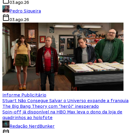
03.ago.26
Pedro Siqueira
03.ago.26
Informe Publicitário
Stuart Não Consegue Salvar o Universo expande a franquia
The Big Bang Theory com “herói” inesperado
Spin-off já disponível na HBO Max leva o dono da loja de
quadrinhos ao holofote
Redação NerdBunker