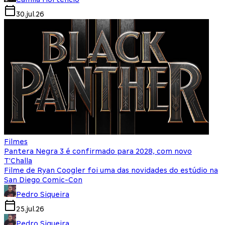
30.jul.26
Filmes
Pantera Negra 3 é confirmado para 2028, com novo
T'Challa
Filme de Ryan Coogler foi uma das novidades do estúdio na
San Diego Comic-Con
Pedro Siqueira
25.jul.26
Pedro Siqueira