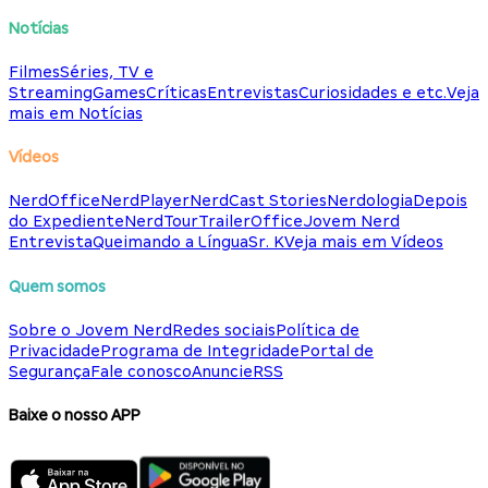
Notícias
Filmes
Séries, TV e
Streaming
Games
Críticas
Entrevistas
Curiosidades e etc.
Veja
mais em Notícias
Vídeos
NerdOffice
NerdPlayer
NerdCast Stories
Nerdologia
Depois
do Expediente
NerdTour
TrailerOffice
Jovem Nerd
Entrevista
Queimando a Língua
Sr. K
Veja mais em Vídeos
Quem somos
Sobre o Jovem Nerd
Redes sociais
Política de
Privacidade
Programa de Integridade
Portal de
Segurança
Fale conosco
Anuncie
RSS
Baixe o nosso APP