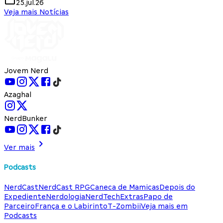
25.jul.26
Veja mais Notícias
Jovem Nerd
Azaghal
NerdBunker
Ver mais
Podcasts
NerdCast
NerdCast RPG
Caneca de Mamicas
Depois do
Expediente
Nerdologia
NerdTech
Extras
Papo de
Parceiro
França e o Labirinto
T-Zombii
Veja mais em
Podcasts