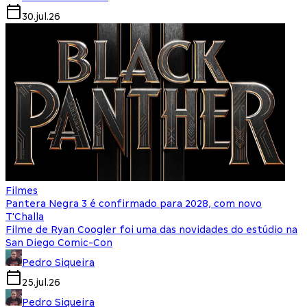
30.jul.26
Filmes
Pantera Negra 3 é confirmado para 2028, com novo
T'Challa
Filme de Ryan Coogler foi uma das novidades do estúdio na
San Diego Comic-Con
Pedro Siqueira
25.jul.26
Pedro Siqueira