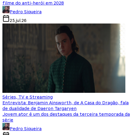
filme do anti-herói em 2028
Pedro Siqueira
25.jul.26
Séries, TV e Streaming
Entrevista: Benjamin Ainsworth, de A Casa do Dragão, fala
de dualidade de Daeron Targaryen
Jovem ator é um dos destaques da terceira temporada da
série
Pedro Siqueira