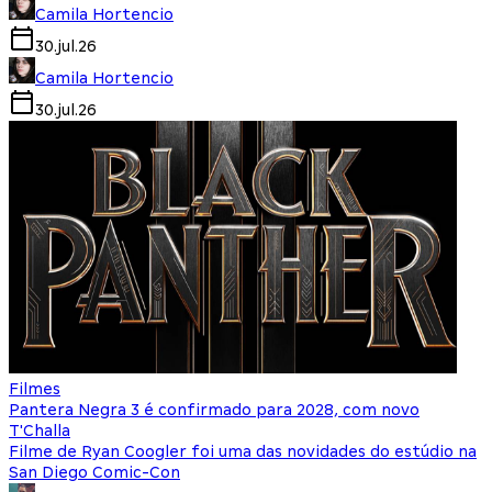
Camila Hortencio
30.jul.26
Camila Hortencio
30.jul.26
Filmes
Pantera Negra 3 é confirmado para 2028, com novo
T'Challa
Filme de Ryan Coogler foi uma das novidades do estúdio na
San Diego Comic-Con