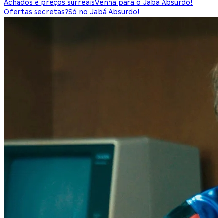
Achados e preços surreais
Venha para o Jabá Absurdo!
Ofertas secretas?
Só no Jabá Absurdo!