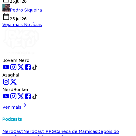
25.jul.26
Pedro Siqueira
25.jul.26
Veja mais Notícias
Jovem Nerd
Azaghal
NerdBunker
Ver mais
Podcasts
NerdCast
NerdCast RPG
Caneca de Mamicas
Depois do