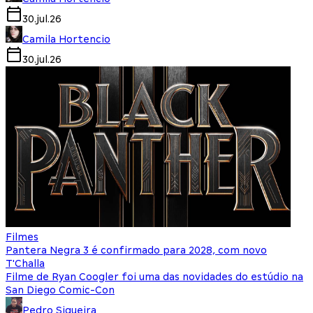
30.jul.26
Camila Hortencio
30.jul.26
Filmes
Pantera Negra 3 é confirmado para 2028, com novo
T'Challa
Filme de Ryan Coogler foi uma das novidades do estúdio na
San Diego Comic-Con
Pedro Siqueira