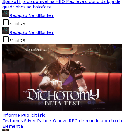
Spin-off já disponível na HBO Max leva o dono da loja de
quadrinhos ao holofote
Redação NerdBunker
31.jul.26
Redação NerdBunker
31.jul.26
Informe Publicitário
Testamos Silver Palace: O novo RPG de mundo aberto da
Elementa