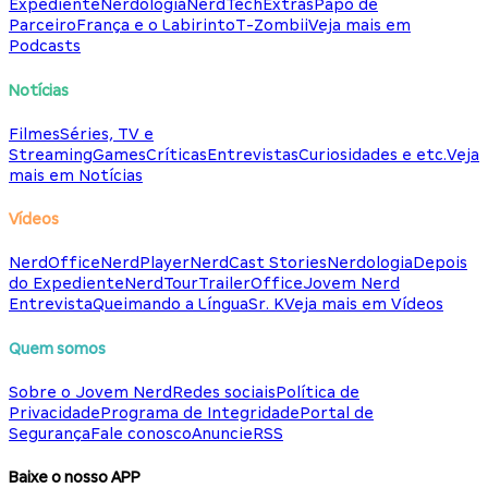
Expediente
Nerdologia
NerdTech
Extras
Papo de
Parceiro
França e o Labirinto
T-Zombii
Veja mais em
Podcasts
Notícias
Filmes
Séries, TV e
Streaming
Games
Críticas
Entrevistas
Curiosidades e etc.
Veja
mais em Notícias
Vídeos
NerdOffice
NerdPlayer
NerdCast Stories
Nerdologia
Depois
do Expediente
NerdTour
TrailerOffice
Jovem Nerd
Entrevista
Queimando a Língua
Sr. K
Veja mais em Vídeos
Quem somos
Sobre o Jovem Nerd
Redes sociais
Política de
Privacidade
Programa de Integridade
Portal de
Segurança
Fale conosco
Anuncie
RSS
Baixe o nosso APP