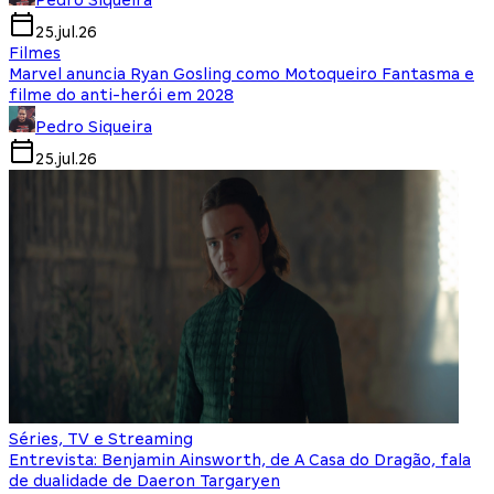
Pedro Siqueira
25.jul.26
Filmes
Marvel anuncia Ryan Gosling como Motoqueiro Fantasma e
filme do anti-herói em 2028
Pedro Siqueira
25.jul.26
Séries, TV e Streaming
Entrevista: Benjamin Ainsworth, de A Casa do Dragão, fala
de dualidade de Daeron Targaryen