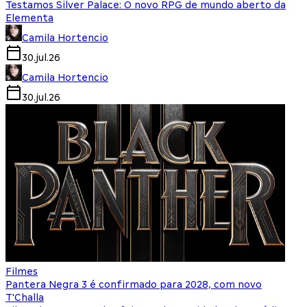
Testamos Silver Palace: O novo RPG de mundo aberto da
Elementa
Camila Hortencio
30.jul.26
Camila Hortencio
30.jul.26
Filmes
Pantera Negra 3 é confirmado para 2028, com novo
T'Challa