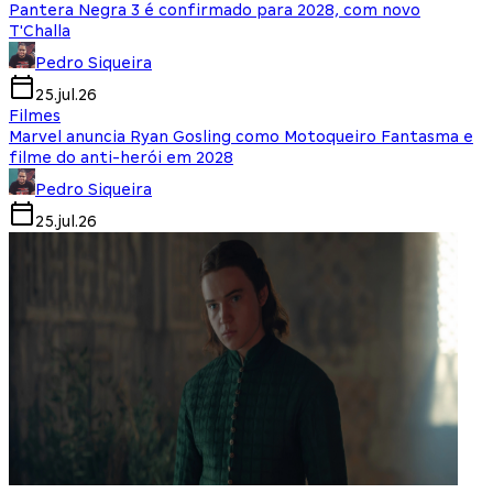
Pantera Negra 3 é confirmado para 2028, com novo
T'Challa
Pedro Siqueira
25.jul.26
Filmes
Marvel anuncia Ryan Gosling como Motoqueiro Fantasma e
filme do anti-herói em 2028
Pedro Siqueira
25.jul.26