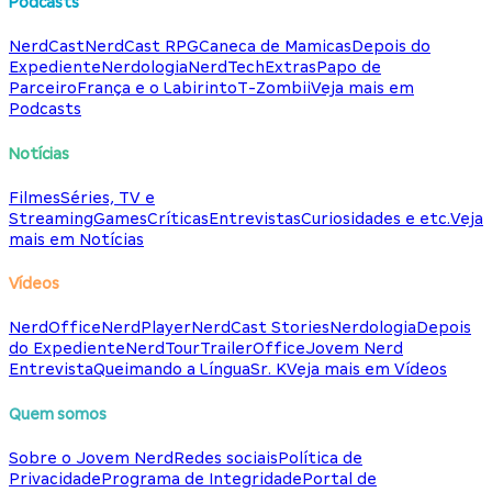
Podcasts
NerdCast
NerdCast RPG
Caneca de Mamicas
Depois do
Expediente
Nerdologia
NerdTech
Extras
Papo de
Parceiro
França e o Labirinto
T-Zombii
Veja mais em
Podcasts
Notícias
Filmes
Séries, TV e
Streaming
Games
Críticas
Entrevistas
Curiosidades e etc.
Veja
mais em Notícias
Vídeos
NerdOffice
NerdPlayer
NerdCast Stories
Nerdologia
Depois
do Expediente
NerdTour
TrailerOffice
Jovem Nerd
Entrevista
Queimando a Língua
Sr. K
Veja mais em Vídeos
Quem somos
Sobre o Jovem Nerd
Redes sociais
Política de
Privacidade
Programa de Integridade
Portal de