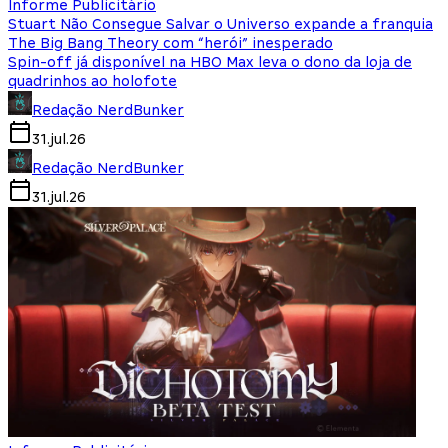
Informe Publicitário
Stuart Não Consegue Salvar o Universo expande a franquia
The Big Bang Theory com “herói” inesperado
Spin-off já disponível na HBO Max leva o dono da loja de
quadrinhos ao holofote
Redação NerdBunker
31.jul.26
Redação NerdBunker
31.jul.26