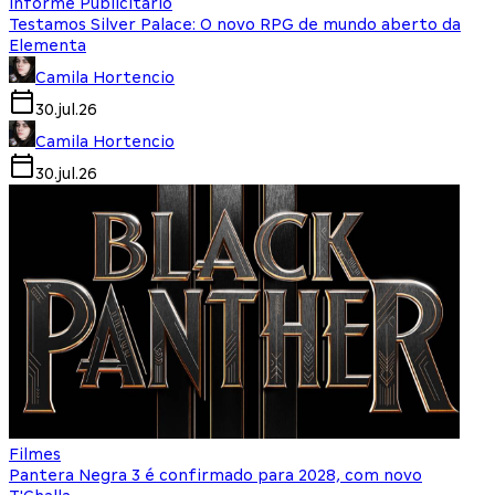
Informe Publicitário
Testamos Silver Palace: O novo RPG de mundo aberto da
Elementa
Camila Hortencio
30.jul.26
Camila Hortencio
30.jul.26
Filmes
Pantera Negra 3 é confirmado para 2028, com novo