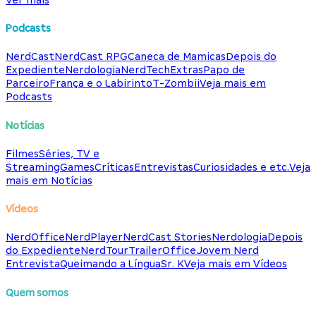
Podcasts
NerdCast
NerdCast RPG
Caneca de Mamicas
Depois do
Expediente
Nerdologia
NerdTech
Extras
Papo de
Parceiro
França e o Labirinto
T-Zombii
Veja mais em
Podcasts
Notícias
Filmes
Séries, TV e
Streaming
Games
Críticas
Entrevistas
Curiosidades e etc.
Veja
mais em Notícias
Vídeos
NerdOffice
NerdPlayer
NerdCast Stories
Nerdologia
Depois
do Expediente
NerdTour
TrailerOffice
Jovem Nerd
Entrevista
Queimando a Língua
Sr. K
Veja mais em Vídeos
Quem somos