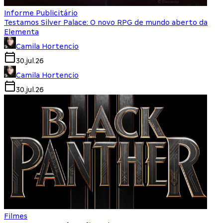
Informe Publicitário
Testamos Silver Palace: O novo RPG de mundo aberto da
Elementa
Camila Hortencio
30.jul.26
Camila Hortencio
30.jul.26
Filmes