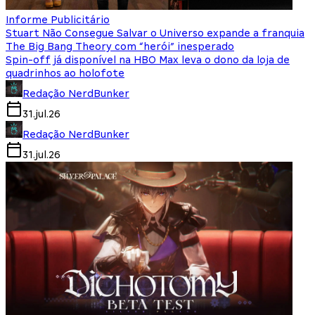
Informe Publicitário
Stuart Não Consegue Salvar o Universo expande a franquia
The Big Bang Theory com “herói” inesperado
Spin-off já disponível na HBO Max leva o dono da loja de
quadrinhos ao holofote
Redação NerdBunker
31.jul.26
Redação NerdBunker
31.jul.26