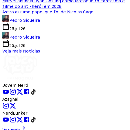
Marvel anuncia Ryan Gosling como Motoqueiro Fantasma e
filme do anti-herói em 2028
Astro assume papel que foi de Nicolas Cage
Pedro Siqueira
25.jul.26
Pedro Siqueira
25.jul.26
Veja mais Notícias
Jovem Nerd
Azaghal
NerdBunker
Ver mais