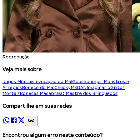
Reprodução
Veja mais sobre
Jogos Mortais
Invocação do Mal
Goosebumps: Monstros e
Arrepios
Boneco do Mal
Chucky
M3GAN
Imaginário
Gritos
Mortais
Bonecas Macabras
O Mestre dos Brinquedos
Compartilhe em suas redes
Encontrou algum erro neste conteúdo?