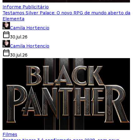
Informe Publicitário
Testamos Silver Palace: O novo RPG de mundo aberto da
Elementa
Camila Hortencio
30.jul.26
Camila Hortencio
30.jul.26
Filmes