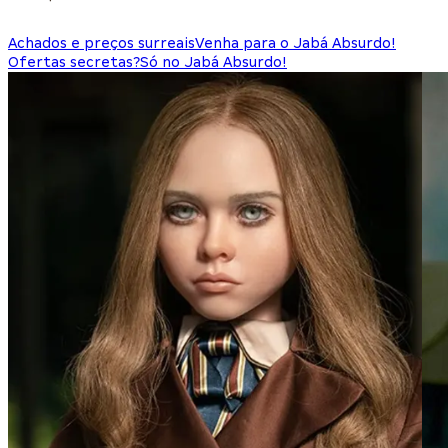
Achados e preços surreais
Venha para o Jabá Absurdo!
Ofertas secretas?
Só no Jabá Absurdo!