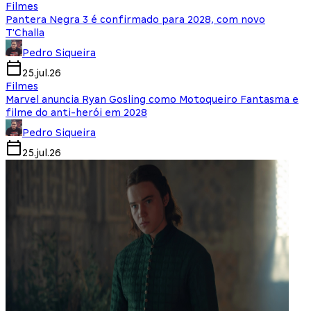
Filmes
Pantera Negra 3 é confirmado para 2028, com novo
T'Challa
Pedro Siqueira
25.jul.26
Filmes
Marvel anuncia Ryan Gosling como Motoqueiro Fantasma e
filme do anti-herói em 2028
Pedro Siqueira
25.jul.26