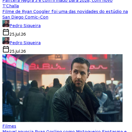
Pantera Negra 3 é confirmado para 2028, com novo
T'Challa
Filme de Ryan Coogler foi uma das novidades do estúdio na
San Diego Comic-Con
Pedro Siqueira
25.jul.26
Pedro Siqueira
25.jul.26
Filmes
Marvel anuncia Ryan Gosling como Motoqueiro Fantasma e