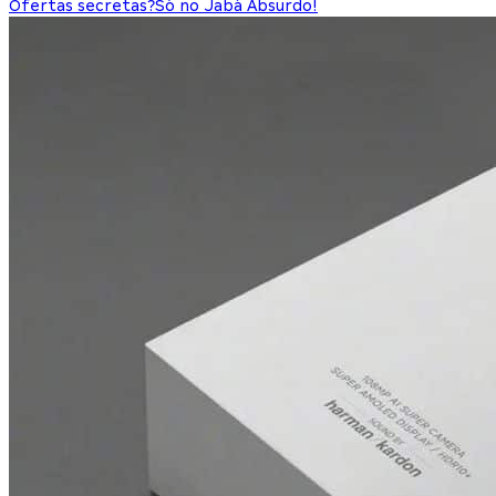
Ofertas secretas?
Só no Jabá Absurdo!