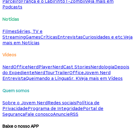
Parceiro
França e o Labirinto
T-Zombii
Veja mais em
Podcasts
Notícias
Filmes
Séries, TV e
Streaming
Games
Críticas
Entrevistas
Curiosidades e etc.
Veja
mais em Notícias
Vídeos
NerdOffice
NerdPlayer
NerdCast Stories
Nerdologia
Depois
do Expediente
NerdTour
TrailerOffice
Jovem Nerd
Entrevista
Queimando a Língua
Sr. K
Veja mais em Vídeos
Quem somos
Sobre o Jovem Nerd
Redes sociais
Política de
Privacidade
Programa de Integridade
Portal de
Segurança
Fale conosco
Anuncie
RSS
Baixe o nosso APP