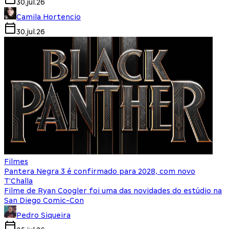
30.jul.26
Camila Hortencio
30.jul.26
Filmes
Pantera Negra 3 é confirmado para 2028, com novo
T'Challa
Filme de Ryan Coogler foi uma das novidades do estúdio na
San Diego Comic-Con
Pedro Siqueira