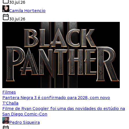
30.jul.26
Camila Hortencio
30.jul.26
Filmes
Pantera Negra 3 é confirmado para 2028, com novo
T'Challa
Filme de Ryan Coogler foi uma das novidades do estúdio na
San Diego Comic-Con
Pedro Siqueira