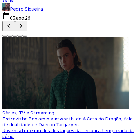
Pedro Siqueira
03.ago.26
Séries, TV e Streaming
Entrevista: Benjamin Ainsworth, de A Casa do Dragão, fala
de dualidade de Daeron Targaryen
Jovem ator é um dos destaques da terceira temporada da
série