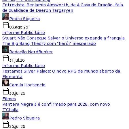
Entrevista: Benjamin Ainsworth, de A Casa do Dragão, fala
de dualidade de Daeron Targaryen
Pedro Siqueira
03.ago.26
Informe Publicitário
Stuart Não Consegue Salvar o Universo expande a franquia
The Big Bang Theory com “herói” inesperado
Redação NerdBunker
31.jul.26
Informe Publicitário
Testamos Silver Palace: O novo RPG de mundo aberto da
Elementa
Camila Hortencio
30.jul.26
Filmes
Pantera Negra 3 é confirmado para 2028, com novo
T'Challa
Pedro Siqueira
25.jul.26