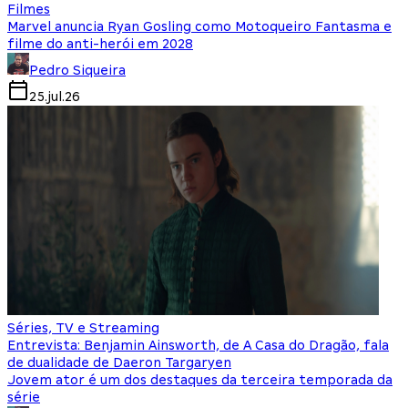
Filmes
Marvel anuncia Ryan Gosling como Motoqueiro Fantasma e
filme do anti-herói em 2028
Pedro Siqueira
25.jul.26
Séries, TV e Streaming
Entrevista: Benjamin Ainsworth, de A Casa do Dragão, fala
de dualidade de Daeron Targaryen
Jovem ator é um dos destaques da terceira temporada da
série