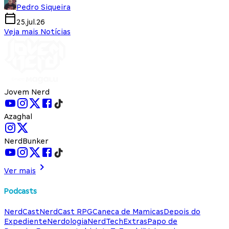
Pedro Siqueira
25.jul.26
Veja mais Notícias
Jovem Nerd
Azaghal
NerdBunker
Ver mais
Podcasts
NerdCast
NerdCast RPG
Caneca de Mamicas
Depois do
Expediente
Nerdologia
NerdTech
Extras
Papo de