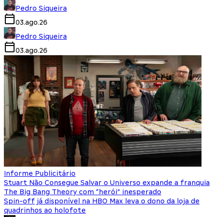
Pedro Siqueira
03.ago.26
Pedro Siqueira
03.ago.26
Informe Publicitário
Stuart Não Consegue Salvar o Universo expande a franquia
The Big Bang Theory com “herói” inesperado
Spin-off já disponível na HBO Max leva o dono da loja de
quadrinhos ao holofote