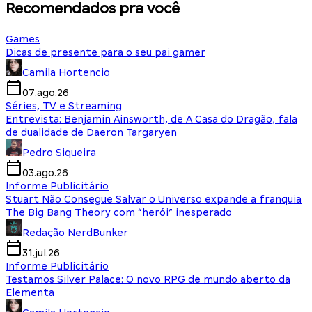
Recomendados pra você
Games
Dicas de presente para o seu pai gamer
Camila Hortencio
07.ago.26
Séries, TV e Streaming
Entrevista: Benjamin Ainsworth, de A Casa do Dragão, fala
de dualidade de Daeron Targaryen
Pedro Siqueira
03.ago.26
Informe Publicitário
Stuart Não Consegue Salvar o Universo expande a franquia
The Big Bang Theory com “herói” inesperado
Redação NerdBunker
31.jul.26
Informe Publicitário
Testamos Silver Palace: O novo RPG de mundo aberto da
Elementa