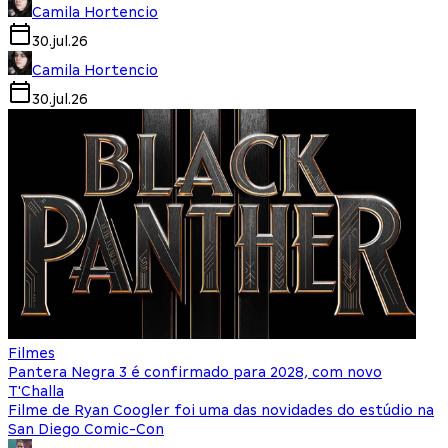
Camila Hortencio
30.jul.26
Camila Hortencio
30.jul.26
Filmes
Pantera Negra 3 é confirmado para 2028, com novo
T'Challa
Filme de Ryan Coogler foi uma das novidades do estúdio na
San Diego Comic-Con