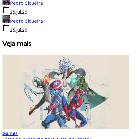
Pedro Siqueira
25.jul.26
Pedro Siqueira
25.jul.26
Veja mais
Games
S