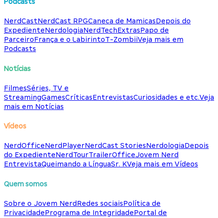
Podcasts
NerdCast
NerdCast RPG
Caneca de Mamicas
Depois do
Expediente
Nerdologia
NerdTech
Extras
Papo de
Parceiro
França e o Labirinto
T-Zombii
Veja mais em
Podcasts
Notícias
Filmes
Séries, TV e
Streaming
Games
Críticas
Entrevistas
Curiosidades e etc.
Veja
mais em Notícias
Vídeos
NerdOffice
NerdPlayer
NerdCast Stories
Nerdologia
Depois
do Expediente
NerdTour
TrailerOffice
Jovem Nerd
Entrevista
Queimando a Língua
Sr. K
Veja mais em Vídeos
Quem somos
Sobre o Jovem Nerd
Redes sociais
Política de
Privacidade
Programa de Integridade
Portal de