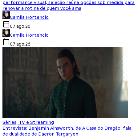
performance visual, seleção reúne opções sob medida para
renovar a rotina de quem você ama
Camila Hortencio
07.ago.26
Camila Hortencio
07.ago.26
Séries, TV e Streaming
Entrevista: Benjamin Ainsworth, de A Casa do Dragão, fala
de dualidade de Daeron Targaryen