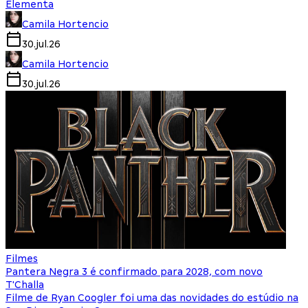
Elementa
Camila Hortencio
30.jul.26
Camila Hortencio
30.jul.26
Filmes
Pantera Negra 3 é confirmado para 2028, com novo
T'Challa
Filme de Ryan Coogler foi uma das novidades do estúdio na