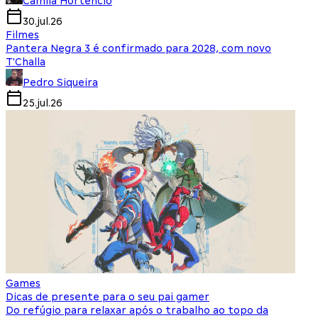
Camila Hortencio
30.jul.26
Filmes
Pantera Negra 3 é confirmado para 2028, com novo
T'Challa
Pedro Siqueira
25.jul.26
Games
Dicas de presente para o seu pai gamer
Do refúgio para relaxar após o trabalho ao topo da