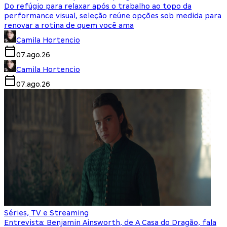
Do refúgio para relaxar após o trabalho ao topo da
performance visual, seleção reúne opções sob medida para
renovar a rotina de quem você ama
Camila Hortencio
07.ago.26
Camila Hortencio
07.ago.26
Séries, TV e Streaming
Entrevista: Benjamin Ainsworth, de A Casa do Dragão, fala