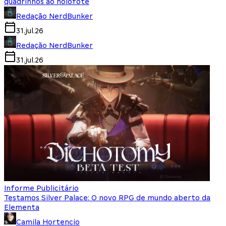
quadrinhos ao holofote
Redação NerdBunker
31.jul.26
Redação NerdBunker
31.jul.26
Informe Publicitário
Testamos Silver Palace: O novo RPG de mundo aberto da
Elementa
Camila Hortencio