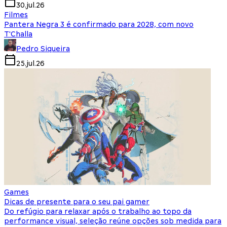
30.jul.26
Filmes
Pantera Negra 3 é confirmado para 2028, com novo
T'Challa
Pedro Siqueira
25.jul.26
Games
Dicas de presente para o seu pai gamer
Do refúgio para relaxar após o trabalho ao topo da
performance visual, seleção reúne opções sob medida para