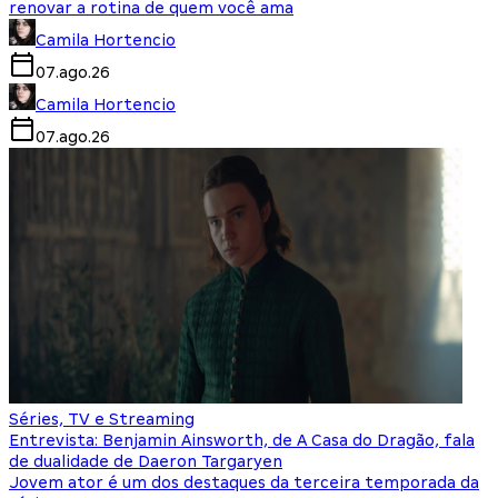
renovar a rotina de quem você ama
Camila Hortencio
07.ago.26
Camila Hortencio
07.ago.26
Séries, TV e Streaming
Entrevista: Benjamin Ainsworth, de A Casa do Dragão, fala
de dualidade de Daeron Targaryen
Jovem ator é um dos destaques da terceira temporada da