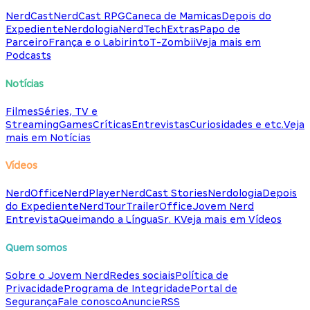
NerdCast
NerdCast RPG
Caneca de Mamicas
Depois do
Expediente
Nerdologia
NerdTech
Extras
Papo de
Parceiro
França e o Labirinto
T-Zombii
Veja mais em
Podcasts
Notícias
Filmes
Séries, TV e
Streaming
Games
Críticas
Entrevistas
Curiosidades e etc.
Veja
mais em Notícias
Vídeos
NerdOffice
NerdPlayer
NerdCast Stories
Nerdologia
Depois
do Expediente
NerdTour
TrailerOffice
Jovem Nerd
Entrevista
Queimando a Língua
Sr. K
Veja mais em Vídeos
Quem somos
Sobre o Jovem Nerd
Redes sociais
Política de
Privacidade
Programa de Integridade
Portal de
Segurança
Fale conosco
Anuncie
RSS