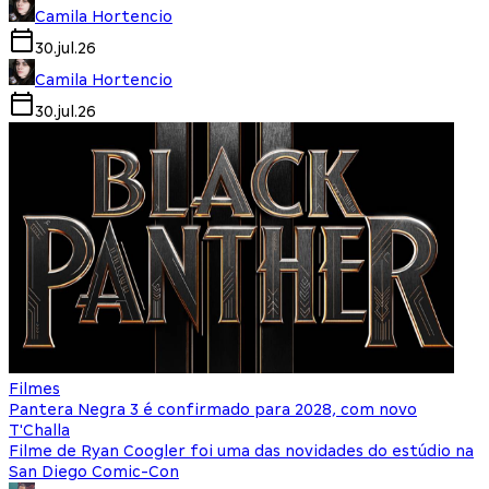
Camila Hortencio
30.jul.26
Camila Hortencio
30.jul.26
Filmes
Pantera Negra 3 é confirmado para 2028, com novo
T'Challa
Filme de Ryan Coogler foi uma das novidades do estúdio na
San Diego Comic-Con