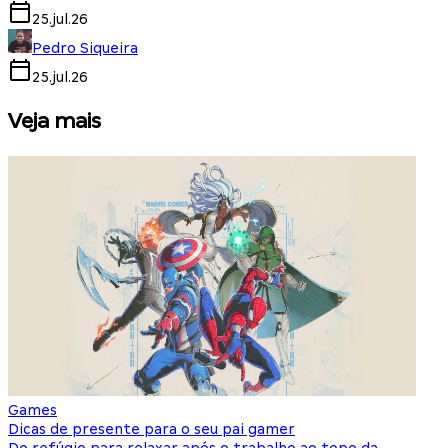
25.jul.26
Pedro Siqueira
25.jul.26
Veja mais
Games
S
Dicas de presente para o seu pai gamer
E
Do refúgio para relaxar após o trabalho ao topo da
d