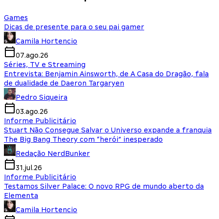
Games
Dicas de presente para o seu pai gamer
Camila Hortencio
07.ago.26
Séries, TV e Streaming
Entrevista: Benjamin Ainsworth, de A Casa do Dragão, fala
de dualidade de Daeron Targaryen
Pedro Siqueira
03.ago.26
Informe Publicitário
Stuart Não Consegue Salvar o Universo expande a franquia
The Big Bang Theory com “herói” inesperado
Redação NerdBunker
31.jul.26
Informe Publicitário
Testamos Silver Palace: O novo RPG de mundo aberto da
Elementa
Camila Hortencio