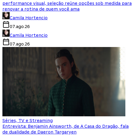
performance visual, seleção reúne opções sob medida para
renovar a rotina de quem você ama
Camila Hortencio
07.ago.26
Camila Hortencio
07.ago.26
Séries, TV e Streaming
Entrevista: Benjamin Ainsworth, de A Casa do Dragão, fala
de dualidade de Daeron Targaryen