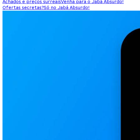
Achados e preços surreais
Venha para o Jabá Absurdo!
Ofertas secretas?
Só no Jabá Absurdo!