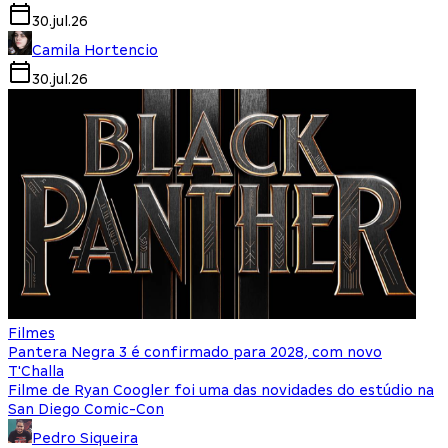
30.jul.26
Camila Hortencio
30.jul.26
Filmes
Pantera Negra 3 é confirmado para 2028, com novo
T'Challa
Filme de Ryan Coogler foi uma das novidades do estúdio na
San Diego Comic-Con
Pedro Siqueira