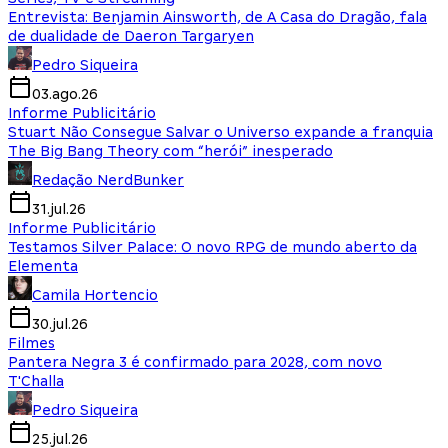
Entrevista: Benjamin Ainsworth, de A Casa do Dragão, fala
de dualidade de Daeron Targaryen
Pedro Siqueira
03.ago.26
Informe Publicitário
Stuart Não Consegue Salvar o Universo expande a franquia
The Big Bang Theory com “herói” inesperado
Redação NerdBunker
31.jul.26
Informe Publicitário
Testamos Silver Palace: O novo RPG de mundo aberto da
Elementa
Camila Hortencio
30.jul.26
Filmes
Pantera Negra 3 é confirmado para 2028, com novo
T'Challa
Pedro Siqueira
25.jul.26