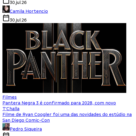
30.jul.26
Camila Hortencio
30.jul.26
Filmes
Pantera Negra 3 é confirmado para 2028, com novo
T'Challa
Filme de Ryan Coogler foi uma das novidades do estúdio na
San Diego Comic-Con
Pedro Siqueira