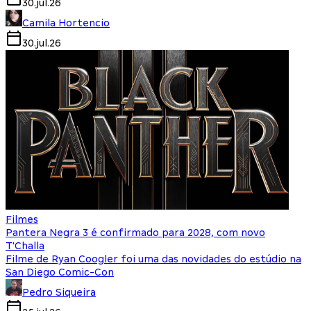
30.jul.26
Camila Hortencio
30.jul.26
Filmes
Pantera Negra 3 é confirmado para 2028, com novo
T'Challa
Filme de Ryan Coogler foi uma das novidades do estúdio na
San Diego Comic-Con
Pedro Siqueira