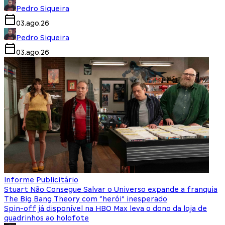
Pedro Siqueira
03.ago.26
Pedro Siqueira
03.ago.26
Informe Publicitário
Stuart Não Consegue Salvar o Universo expande a franquia
The Big Bang Theory com “herói” inesperado
Spin-off já disponível na HBO Max leva o dono da loja de
quadrinhos ao holofote