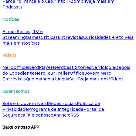
Parceiro
França e o Labirinto
T-Zombii
Veja mais em
Podcasts
Notícias
Filmes
Séries, TV e
Streaming
Games
Críticas
Entrevistas
Curiosidades e etc.
Veja
mais em Notícias
Vídeos
NerdOffice
NerdPlayer
NerdCast Stories
Nerdologia
Depois
do Expediente
NerdTour
TrailerOffice
Jovem Nerd
Entrevista
Queimando a Língua
Sr. K
Veja mais em Vídeos
Quem somos
Sobre o Jovem Nerd
Redes sociais
Política de
Privacidade
Programa de Integridade
Portal de
Segurança
Fale conosco
Anuncie
RSS
Baixe o nosso APP