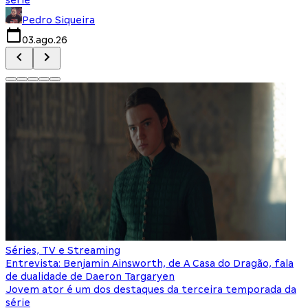
Pedro Siqueira
03.ago.26
Séries, TV e Streaming
Entrevista: Benjamin Ainsworth, de A Casa do Dragão, fala
de dualidade de Daeron Targaryen
Jovem ator é um dos destaques da terceira temporada da
série