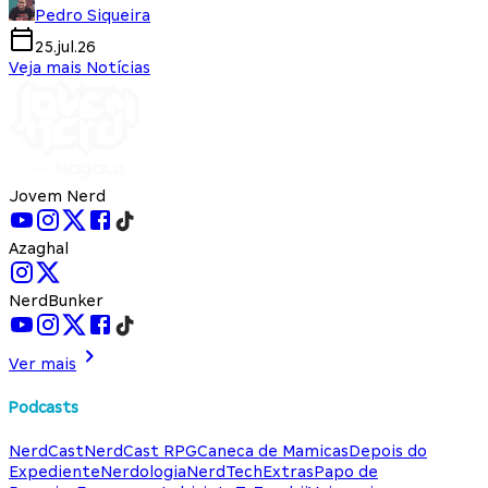
Pedro Siqueira
25.jul.26
Veja mais Notícias
Jovem Nerd
Azaghal
NerdBunker
Ver mais
Podcasts
NerdCast
NerdCast RPG
Caneca de Mamicas
Depois do
Expediente
Nerdologia
NerdTech
Extras
Papo de