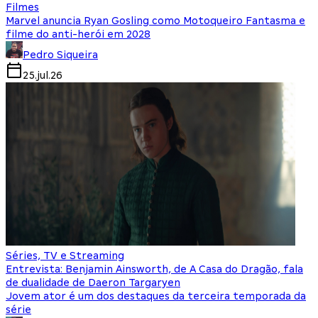
Filmes
Marvel anuncia Ryan Gosling como Motoqueiro Fantasma e
filme do anti-herói em 2028
Pedro Siqueira
25.jul.26
Séries, TV e Streaming
Entrevista: Benjamin Ainsworth, de A Casa do Dragão, fala
de dualidade de Daeron Targaryen
Jovem ator é um dos destaques da terceira temporada da
série