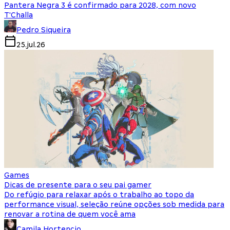
Pantera Negra 3 é confirmado para 2028, com novo
T'Challa
Pedro Siqueira
25.jul.26
Games
Dicas de presente para o seu pai gamer
Do refúgio para relaxar após o trabalho ao topo da
performance visual, seleção reúne opções sob medida para
renovar a rotina de quem você ama
Camila Hortencio