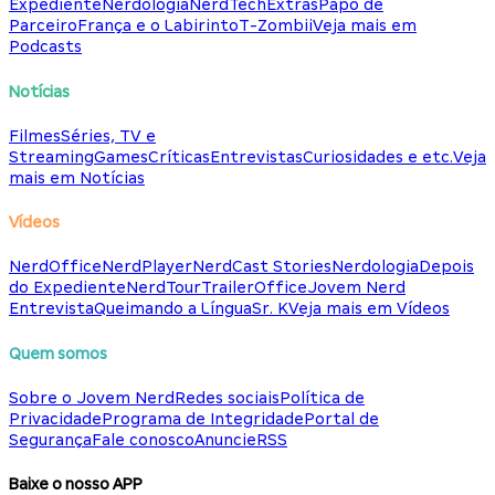
Expediente
Nerdologia
NerdTech
Extras
Papo de
Parceiro
França e o Labirinto
T-Zombii
Veja mais em
Podcasts
Notícias
Filmes
Séries, TV e
Streaming
Games
Críticas
Entrevistas
Curiosidades e etc.
Veja
mais em Notícias
Vídeos
NerdOffice
NerdPlayer
NerdCast Stories
Nerdologia
Depois
do Expediente
NerdTour
TrailerOffice
Jovem Nerd
Entrevista
Queimando a Língua
Sr. K
Veja mais em Vídeos
Quem somos
Sobre o Jovem Nerd
Redes sociais
Política de
Privacidade
Programa de Integridade
Portal de
Segurança
Fale conosco
Anuncie
RSS
Baixe o nosso APP