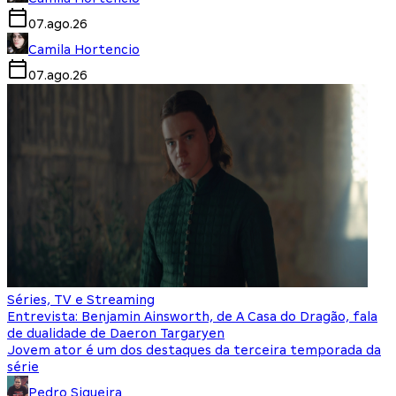
07.ago.26
Camila Hortencio
07.ago.26
Séries, TV e Streaming
Entrevista: Benjamin Ainsworth, de A Casa do Dragão, fala
de dualidade de Daeron Targaryen
Jovem ator é um dos destaques da terceira temporada da
série
Pedro Siqueira