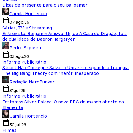
Dicas de presente para o seu pai gamer
Camila Hortencio
07.ago.26
Séries, TV e Streaming
Entrevista: Benjamin Ainsworth, de A Casa do Dragão, fala
de dualidade de Daeron Targaryen
Pedro Siqueira
03.ago.26
Informe Publicitário
Stuart Não Consegue Salvar o Universo expande a franquia
The Big Bang Theory com “herói” inesperado
Redação NerdBunker
31.jul.26
Informe Publicitário
Testamos Silver Palace: O novo RPG de mundo aberto da
Elementa
Camila Hortencio
30.jul.26
Filmes