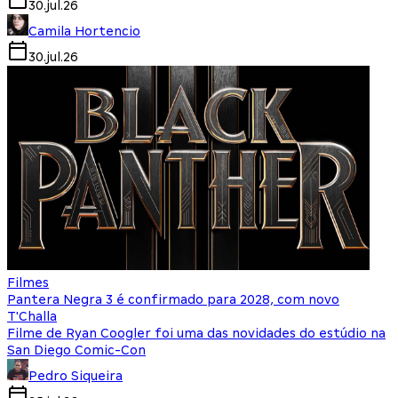
30.jul.26
Camila Hortencio
30.jul.26
Filmes
Pantera Negra 3 é confirmado para 2028, com novo
T'Challa
Filme de Ryan Coogler foi uma das novidades do estúdio na
San Diego Comic-Con
Pedro Siqueira