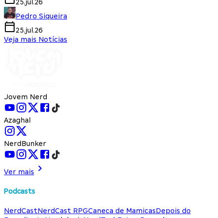
25.jul.26
Pedro Siqueira
25.jul.26
Veja mais Notícias
Jovem Nerd
Azaghal
NerdBunker
Ver mais
Podcasts
NerdCast
NerdCast RPG
Caneca de Mamicas
Depois do