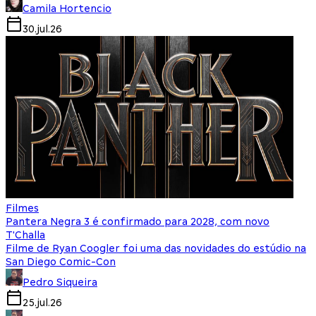
Camila Hortencio
30.jul.26
Filmes
Pantera Negra 3 é confirmado para 2028, com novo
T'Challa
Filme de Ryan Coogler foi uma das novidades do estúdio na
San Diego Comic-Con
Pedro Siqueira
25.jul.26