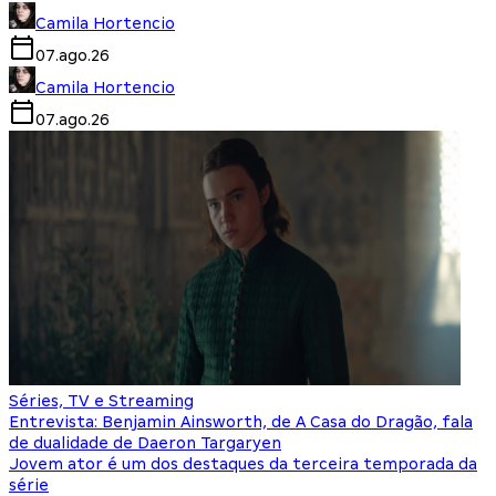
Camila Hortencio
07.ago.26
Camila Hortencio
07.ago.26
Séries, TV e Streaming
Entrevista: Benjamin Ainsworth, de A Casa do Dragão, fala
de dualidade de Daeron Targaryen
Jovem ator é um dos destaques da terceira temporada da
série